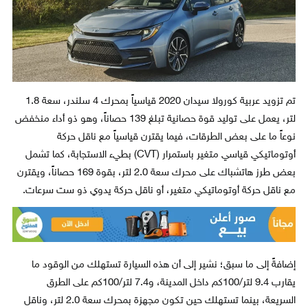
تم تزويد عربية كورولا سيدان 2020 قياسياً بمحرك 4 سلندر، سعة 1.8
لتر، يعمل على توليد قوة حصانية تبلغ 139 حصاناً، وهو ذو أداء منخفض
نوعاً ما على بعض الطرقات، فيما يقترن قياسياً مع ناقل حركة
أوتوماتيكي قياسي متغير باستمرار (CVT) بطيء الاستجابة، كما تشمل
بعض طرز هاتشباك على محرك سعة 2.0 لتر، بقوة 169 حصاناً، ويقترن
مع ناقل حركة أوتوماتيكي متغير، أو ناقل حركة يدوي ذو ست سرعات.
إضافةً إلى ما سبق؛ نشير إلى أن هذه السيارة تستهلك من الوقود ما
يقارب 9.4 لتر/100كم داخل المدينة، و7.4 لتر/100كم على الطرق
السريعة، بينما تستهلك حين تكون مجهزة بمحرك سعة 2.0 لتر، وناقل