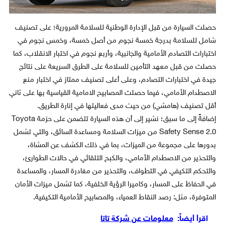
حصلت السيارة من قبل الإدارة الوطنية للسلامة المرورية؛ على تصنيف
شامل للسلامة بدرجة خمسة نجوم من أصل خمسة، وخمس نجوم في
اختبارات التصادم الأمامية والجانبية، وأربع نجوم في اختبار الانقلاب، كما
حصلت من قبل معهد التأمين للسلامة على الطرق السريعة على نتائج
جيدة في اختبارات التصادم، وعلى أعلى تصنيف ممتاز في اختبار منع
الاصطدام الأمامي، فيما حصلت المصابيح الامامية القياسية بها على ثاني
أقل تصنيف (هامشي) من حيث مدى فعاليتها في إنارة الطريق.
إضافةً إلى ما سبق؛ نشير إلى أن هذه السيارة تتضمن على حزمة Toyota
Safety Sense 2.0 من ميزات السلامة ومساعدة السائق، والتي تشمل
بدورها على مجموعة من الميزات، بما في ذلك الكشف عن المشاة،
والتحذير من الاصطدام الأمامي، والكبح التلقائي في حالات الطوارئ،
والتحكم التكيفي في التطواف، والتحذير من مغادرة المسار، والمساعدة
في الحفاظ على المسار، وكاميرا الرؤية الخلفية، كما تشمل ميزات الأمان
المتوفرة، مثل: رصد النقاط العمياء، والمصابيح الأمامية التكيفية.
اقرأ أيضاً:
معلومات عن شركة تاتا