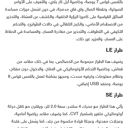
باللمس قياس 7 بوصة، وخاصية أبل كار بلاي، والتعرف على الأوامر
الصوتية، ونقطة اتصال واي فاي مدمجة، في حين تشمل ميزات مساعدة
السائق القياسية على كاميرا الرؤية الخلفية، والكشف عن المشاة، والتحذير
من الاصطدام الأمامي، والكبح التلقائي في حالات الطوارئ، والتحكم
التكيفي في التطواف، والتحذير من مغادرة المسار، والمساعدة في الحفاظ
على المسار، والمزيد غير ذلك.
طراز LE
يضيف هذا الطراز مجموعة من الخصائص، بما في ذلك مقاعد من
قماش، وخاصية التحكم الأوتوماتيكي في المناخ، والدخول دون مفتاح،
ونظام معلومات وترفيه محدث، ومجهز بشاشة تعمل باللمس قياس 8
بوصة، ومنفذ USB إضافي.
طراز SE
يأتي هذا الطراز مع محرك 4 سلندر، سعة 2.0 لتر، ويقترن مع ناقل حركة
أوتوماتيكي متغير باستمرار CVT، كما يضيف مقاعد رياضية أمامية،
وعجلات معدنية، وعجلة قيادة مكسوة من جلد، كما يشمل على فتحة