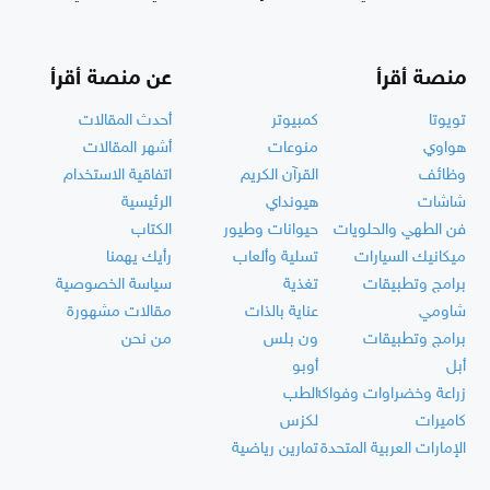
منصة أقرأ
عن منصة أقرأ
تويوتا
كمبيوتر
أحدث المقالات
هواوي
منوعات
أشهر المقالات
وظائف
القرآن الكريم
اتفاقية الاستخدام
شاشات
هيونداي
الرئيسية
فن الطهي والحلويات
حيوانات وطيور
الكتاب
ميكانيك السيارات
تسلية وألعاب
رأيك يهمنا
برامج وتطبيقات
تغذية
سياسة الخصوصية
شاومي
عناية بالذات
مقالات مشهورة
برامج وتطبيقات
ون بلس
من نحن
أبل
أوبو
زراعة وخضراوات وفواكه
الطب
كاميرات
لكزس
الإمارات العربية المتحدة
تمارين رياضية