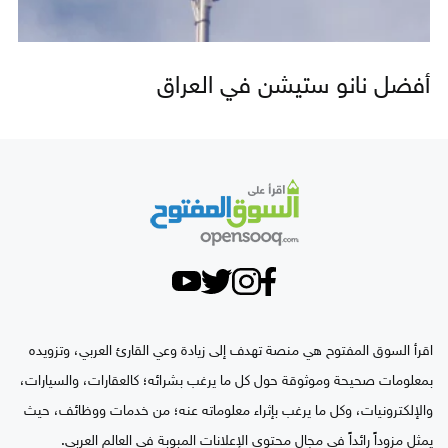
أفضل نانو ستيشن في العراق
اقرأ السوق المفتوح هي منصة تهدف إلى زيادة وعي القارئ العربي، وتزويده
بمعلومات صحيحة وموثوقة حول كل ما يرغب بشرائه؛ كالعقارات، والسيارات،
والإلكترونيات، وكل ما يرغب بإثراء معلوماته عنه؛ من خدمات ووظائف، حيث
يمثل مزوداً رائداً في مجال محتوى الإعلانات المبوبة في العالم العربي.