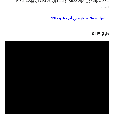
سقف، والدخول دون مفتاح، والتشغيل بضغطة زر، ورصد النقاط
العمياء.
اقرأ أيضاً:
سيارة بي أم دبليو 116
طراز XLE