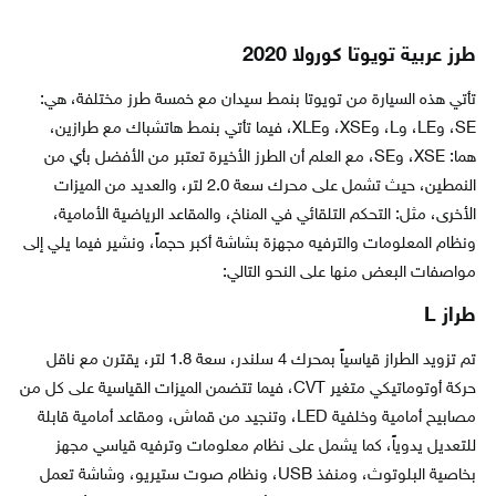
طرز عربية تويوتا كورولا 2020
تأتي هذه السيارة من تويوتا بنمط سيدان مع خمسة طرز مختلفة، هي:
SE، وLE، وL، وXSE، وXLE، فيما تأتي بنمط هاتشباك مع طرازين،
هما: XSE، وSE، مع العلم أن الطرز الأخيرة تعتبر من الأفضل بأي من
النمطين، حيث تشمل على محرك سعة 2.0 لتر، والعديد من الميزات
الأخرى، مثل: التحكم التلقائي في المناخ، والمقاعد الرياضية الأمامية،
ونظام المعلومات والترفيه مجهزة بشاشة أكبر حجماً، ونشير فيما يلي إلى
مواصفات البعض منها على النحو التالي:
طراز L
تم تزويد الطراز قياسياً بمحرك 4 سلندر، سعة 1.8 لتر، يقترن مع ناقل
حركة أوتوماتيكي متغير CVT، فيما تتضمن الميزات القياسية على كل من
مصابيح أمامية وخلفية LED، وتنجيد من قماش، ومقاعد أمامية قابلة
للتعديل يدوياً، كما يشمل على نظام معلومات وترفيه قياسي مجهز
بخاصية البلوتوث، ومنفذ USB، ونظام صوت ستيريو، وشاشة تعمل