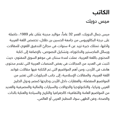
الكاتب
ميس دويك
ميس جمال الدويك، العمر 32 عاماً، مواليد مدينة عمّان عام 1989، حاصلة
على درجة البكالوريوس من جامعة الحسين بن طلال، تخصص اللغة العربية
وآدابها، تمتلك خبرة تزيد عن 4 سنوات في مجاليّ التدقيق اللغوي للمقالات
ورسائل الماجستير والدكتوراه، وتشكيل النصوص، بالإضافة إلى كتابة
المحتوى باللغة العربية، عملت لمدة سنتان في موقع السوق المفتوح، حيث
كتبت في العديد من المجالات في بعض المنصات العربية التي تقدم محتوى
هادف في الأردن، ومن أهم المواضيع التي تم الكتابة فيها مقالات قواعد
اللغة العربية، والمقالات الإسلامية، إلى جانب الديكورات التي تعتبر من
المواضيع المفضلة، والعقارات داخل الأردن وخارجها كمصر ودول الخليج
العربي وتركيا، والتكنولوجيا والجوالات والسيارات والمالية والمصرفية والعديد
من المواضيع العامة والثقافية؛ كالجغرافيا والتاريخ والسياحة والعناية بالذات
والصحة، وفن الطهي سواء المطبخ العربي أو العالمي.