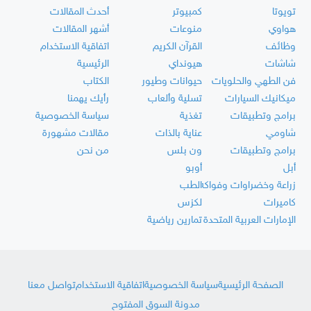
تويوتا
كمبيوتر
أحدث المقالات
هواوي
منوعات
أشهر المقالات
وظائف
القرآن الكريم
اتفاقية الاستخدام
شاشات
هيونداي
الرئيسية
فن الطهي والحلويات
حيوانات وطيور
الكتاب
ميكانيك السيارات
تسلية وألعاب
رأيك يهمنا
برامج وتطبيقات
تغذية
سياسة الخصوصية
شاومي
عناية بالذات
مقالات مشهورة
برامج وتطبيقات
ون بلس
من نحن
أبل
أوبو
زراعة وخضراوات وفواكه
الطب
كاميرات
لكزس
الإمارات العربية المتحدة
تمارين رياضية
الصفحة الرئيسية
سياسة الخصوصية
اتفاقية الاستخدام
تواصل معنا
مدونة السوق المفتوح