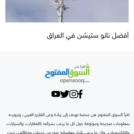
أفضل نانو ستيشن في العراق
اقرأ السوق المفتوح هي منصة تهدف إلى زيادة وعي القارئ العربي، وتزويده
بمعلومات صحيحة وموثوقة حول كل ما يرغب بشرائه؛ كالعقارات، والسيارات،
والإلكترونيات، وكل ما يرغب بإثراء معلوماته عنه؛ من خدمات ووظائف، حيث