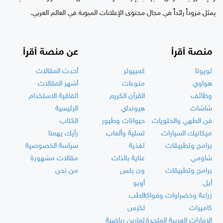
يمثل مزوداً رائداً في مجال محتوى الإعلانات المبوبة في العالم العربي.
منصة أقرأ
عن منصة أقرأ
تويوتا
كمبيوتر
أحدث المقالات
هواوي
منوعات
أشهر المقالات
وظائف
القرآن الكريم
اتفاقية الاستخدام
شاشات
هيونداي
الرئيسية
فن الطهي والحلويات
حيوانات وطيور
الكتاب
ميكانيك السيارات
تسلية وألعاب
رأيك يهمنا
برامج وتطبيقات
تغذية
سياسة الخصوصية
شاومي
عناية بالذات
مقالات مشهورة
برامج وتطبيقات
ون بلس
من نحن
أبل
أوبو
زراعة وخضراوات وفواكه
الطب
كاميرات
لكزس
الإمارات العربية المتحدة
تمارين رياضية