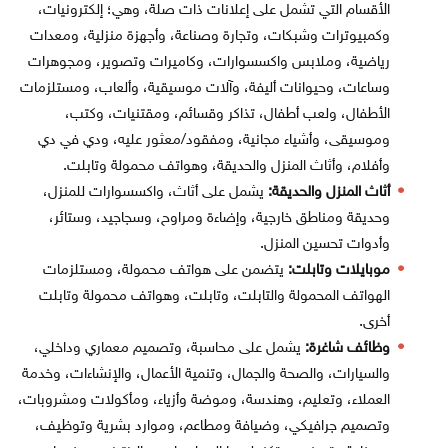
الأقسام التي تشمل على إعلانات ذات صلة، وهي؛ إلكترونيات،
وكمبيوترات وشبكات، وتجارة وصناعة، وأجهزة منزلية، ومعدات
رياضية، وملابس واكسسوارات، وكاميرات وتصوير، ومجوهرات
وساعات، وحيوانات أليفة، وآلات موسيقية، وألعاب، ومستلزمات
الأطفال، ولعب أطفال، تذاكر وقسائم، ومقتنيات، وكتب،
وموسيقى، وأشياء مجانية، ومفقود/معثور عليه، ودي في دي
وأفلام، وأثاث المنزل والحديقة، وهواتف محمولة وتابلت.
أثاث المنزل والحديقة:
يشمل على أثاث، واكسسوارات للمنزل،
وحديقة ومناطق خارجية، وإضاءة ومراوح، وسجاجيد، وستائر،
وأدوات تحسين المنزل.
موبايلات وتابلت:
يتضمن على هواتف محمولة، ومستلزمات
الهواتف المحمولة والتابلت، وتابلت، وهواتف محمولة وتابلت
أخرى.
وظائف شاغرة:
يشمل على محاسبة، وتصميم معماري وداخلي،
والسيارات، والصحة والجمال، وتنمية الأعمال، والإنشاءات، وخدمة
العملاء، وتعليم، وهندسة، وموضة وأزياء، ومأكولات ومشروبات،
وتصميم جرافيكي، وضيافة ومطاعم، وموارد بشرية وتوظيف،