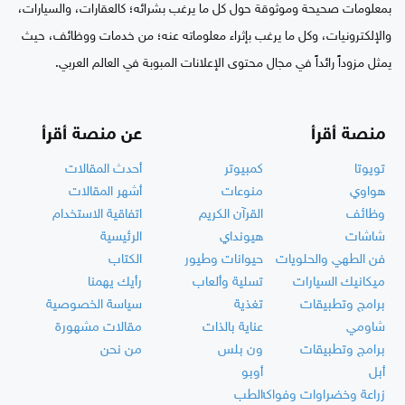
بمعلومات صحيحة وموثوقة حول كل ما يرغب بشرائه؛ كالعقارات، والسيارات،
والإلكترونيات، وكل ما يرغب بإثراء معلوماته عنه؛ من خدمات ووظائف، حيث
يمثل مزوداً رائداً في مجال محتوى الإعلانات المبوبة في العالم العربي.
منصة أقرأ
عن منصة أقرأ
تويوتا
كمبيوتر
أحدث المقالات
هواوي
منوعات
أشهر المقالات
وظائف
القرآن الكريم
اتفاقية الاستخدام
شاشات
هيونداي
الرئيسية
فن الطهي والحلويات
حيوانات وطيور
الكتاب
ميكانيك السيارات
تسلية وألعاب
رأيك يهمنا
برامج وتطبيقات
تغذية
سياسة الخصوصية
شاومي
عناية بالذات
مقالات مشهورة
برامج وتطبيقات
ون بلس
من نحن
أبل
أوبو
زراعة وخضراوات وفواكه
الطب