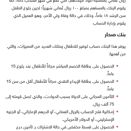
ريال عماني بمناسبة أعياد ميلادهم، التي تقع في شهر السحب ذاته، كما
يقوم البنك بالمساهم بمبلغ ۱۰۰ ريال عُماني شهرياً؛ لحين بلوغ الطفل
سن الرشد ۱۸ عاماً، وذلك في حالة وفاة ولي الأمر، وهو العميل الذي
يقوم بإدارة الحساب
بنك صحار
يوفر هذا البنك حساب توفير للاطفال يمتلك العديد من المميزات، والتي
من أهمها:
الحصول على بطاقة الخصم المباشر مجاناً للأطفال عند بلوغ 15
عاماً.
الحصول على بطاقة الإيداع النقدي مجاناً للأطفال أقل من سن 15
عاماً.
التأمين المجاني على الحياة بسبب الحوادث، والذي تصل قيمته إلى
75 ألف ريال.
إمكانية فتح الحساب بالريال العماني، أو الدرهم الإماراتي، أو الجنيه
الإسترليني، أو الدولار الأمريكي.
الحصول على قسط مخفض في حالة الاشتراك بـ تأمين درع