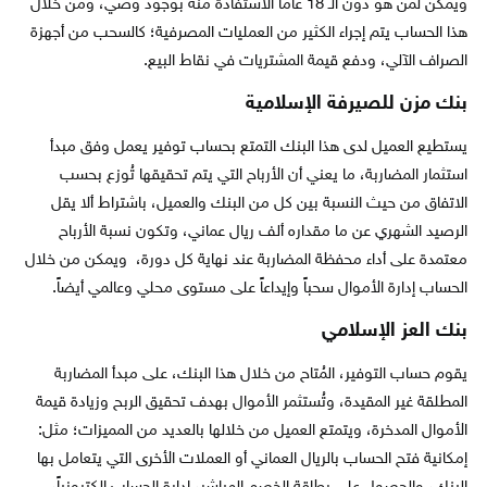
ويمكن لمن هو دون الـ 18 عاماً الاستفادة منه بوجود وصي، ومن خلال
هذا الحساب يتم إجراء الكثير من العمليات المصرفية؛ كالسحب من أجهزة
الصراف الآلي، ودفع قيمة المشتريات في نقاط البيع.
بنك مزن للصيرفة الإسلامية
يستطيع العميل لدى هذا البنك التمتع بحساب توفير يعمل وفق مبدأ
استثمار المضاربة، ما يعني أن الأرباح التي يتم تحقيقها تُوزع بحسب
الاتفاق من حيث النسبة بين كل من البنك والعميل، باشتراط ألا يقل
الرصيد الشهري عن ما مقداره ألف ريال عماني، وتكون نسبة الأرباح
معتمدة على أداء محفظة المضاربة عند نهاية كل دورة، ويمكن من خلال
الحساب إدارة الأموال سحباً وإيداعاً على مستوى محلي وعالمي أيضاً.
بنك العز الإسلامي
يقوم حساب التوفير، المُتاح من خلال هذا البنك، على مبدأ المضاربة
المطلقة غير المقيدة، وتُستثمر الأموال بهدف تحقيق الربح وزيادة قيمة
الأموال المدخرة، ويتمتع العميل من خلالها بالعديد من المميزات؛ مثل:
إمكانية فتح الحساب بالريال العماني أو العملات الأخرى التي يتعامل بها