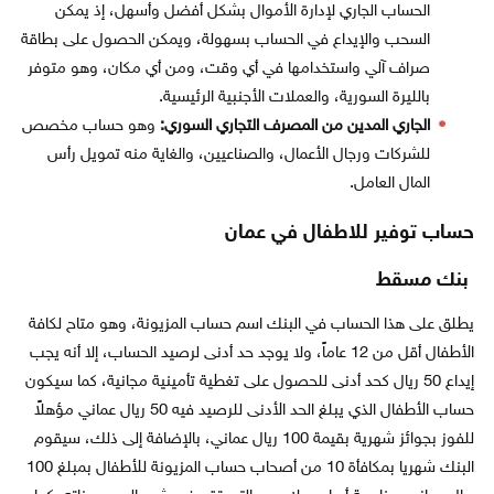
الحساب الجاري لإدارة الأموال بشكل أفضل وأسهل، إذ يمكن
السحب والإيداع في الحساب بسهولة، ويمكن الحصول على بطاقة
صراف آلي واستخدامها في أي وقت، ومن أي مكان، وهو متوفر
بالليرة السورية، والعملات الأجنبية الرئيسية.
الجاري المدين من المصرف التجاري السوري:
وهو حساب مخصص
للشركات ورجال الأعمال، والصناعيين، والغاية منه تمويل رأس
المال العامل.
حساب توفير للاطفال في عمان
بنك مسقط
يطلق على هذا الحساب في البنك اسم حساب المزيونة، وهو متاح لكافة
الأطفال أقل من 12 عاماً، ولا يوجد حد أدنى لرصيد الحساب، إلا أنه يجب
إيداع 50 ريال كحد أدنى للحصول على تغطية تأمينية مجانية، كما سيكون
حساب الأطفال الذي يبلغ الحد الأدنى للرصيد فيه 50 ريال عماني مؤهلاً
للفوز بجوائز شهرية بقيمة 100 ريال عماني، بالإضافة إلى ذلك، سيقوم
البنك شهريا بمكافأة 10 من أصحاب حساب المزيونة للأطفال بمبلغ 100