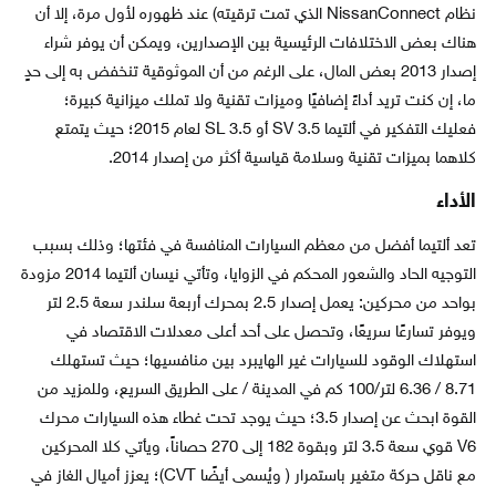
نظام NissanConnect الذي تمت ترقيته) عند ظهوره لأول مرة، إلا أن
هناك بعض الاختلافات الرئيسية بين الإصدارين، ويمكن أن يوفر شراء
إصدار 2013 بعض المال، على الرغم من أن الموثوقية تنخفض به إلى حدٍ
ما، إن كنت تريد أداءً إضافيًا وميزات تقنية ولا تملك ميزانية كبيرة؛
فعليك التفكير في ألتيما 3.5 SV أو 3.5 SL لعام 2015؛ حيث يتمتع
كلاهما بميزات تقنية وسلامة قياسية أكثر من إصدار 2014.
الأداء
تعد ألتيما أفضل من معظم السيارات المنافسة في فئتها؛ وذلك بسبب
التوجيه الحاد والشعور المحكم في الزوايا، وتأتي نيسان ألتيما 2014 مزودة
بواحد من محركين: يعمل إصدار 2.5 بمحرك أربعة سلندر سعة 2.5 لتر
ويوفر تسارعًا سريعًا، وتحصل على أحد أعلى معدلات الاقتصاد في
استهلاك الوقود للسيارات غير الهايبرد بين منافسيها؛ حيث تستهلك
8.71 / 6.36 لتر/100 كم في المدينة / على الطريق السريع، وللمزيد من
القوة ابحث عن إصدار 3.5؛ حيث يوجد تحت غطاء هذه السيارات محرك
V6 قوي سعة 3.5 لتر وبقوة 182 إلى 270 حصاناً، ويأتي كلا المحركين
مع ناقل حركة متغير باستمرار ( ويُسمى أيضًا CVT)؛ يعزز أميال الغاز في