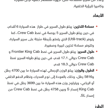
وعدد من المزايا المتقدمة مثل: أجهزة استشعار خلفية لركن السيارة
وكاميرا للرؤية الخلفية.
الأبعاد
مساحة التخزين
: يبلغ طول السرير في طراز هذه السيارة 6 أقدام،
في حين يبلغ طول السرير 5 بوصة في نمط Crew Cab، كما
يتوفر (Utili-track) الذي يتمتع بأربطة مثبتة على سرير السيارة،
وتتوفر مساحة تخزين كبيرة وصغيرة.
طول السرير
: يبلغ طول السرير في نمط Frontier King Cab و
Crew Cab حوالي 17.1 قدم، في حين يبلغ طوله السرير نمط
Crew Cab حوالي 18.3 قدم.
الطول والوزن
: يبلغ الوزن الإجمالي لهذه السيارة ما بين 4700 رطل
و5816 رطل، وذلك بالعودة إلى نوع المحرك ونظام الدفع الخلفي
أو الرباعي، ويتراوح وزن هذه السيارة ما بين 3699 رطل في نمط
King Cab إصدار S وبين 4758 رطل في نمط Crew Cab من
إصدار SL.
الطرز