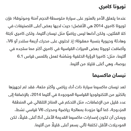
تويوتا كامري
عندما يتعلق الأمر بالعثور على سيارة متوسطة الحجم آمنة وموثوقة؛ فإن
تويوتا كامري 2014 هي الأفضل؛ حيث لديها بعض أعلى التصنيفات في
كلا الفئتين، ولكن أداءها ليس رياضيًا مثل نيسان ألتيما، ولكن كامري ثابتة
وهادئة وحيوية بنسبة معقولة؛ إذ تحتوي على محرك أربعة سلندر أو V6،
وأضافت تويوتا بعض الميزات القياسية في كامري أكثر مما ستجده في
ألتيما، مثل: كاميرا الرؤية الخلفية وشاشة تعمل باللمس قياس 6.1
بوصة، وهي أغلى قليلا من ألتيما.
نيسان ماكسيما
تعد نيسان ماكسيما سيارة ذات أداء رياضي وأكثر متعة، فقد تم تجهيزها
بالكثير من التكنولوجيا القياسية الموجودة في ألتيما 2014، بالإضافة إلى
عدد قليل من الإضافات، مثل التحكم في المناخ التلقائي في المنطقة
المزدوجة، كما أنها مزودة بمعالجة رياضية ومحرك V6 قياسي نشط،
ويمكن أن تكون إصدارات ماكسيما القديمة الأعلى أداءً أغلى قليلاً، لكن
الموديلات الأقل تكلفة تأتي بسعر أعلى قليلاً من ألتيما.