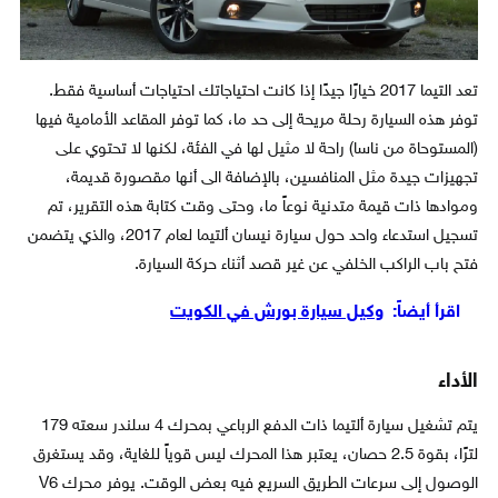
تعد التيما 2017 خيارًا جيدًا إذا كانت احتياجاتك احتياجات أساسية فقط.
توفر هذه السيارة رحلة مريحة إلى حد ما، كما توفر المقاعد الأمامية فيها
(المستوحاة من ناسا) راحة لا مثيل لها في الفئة، لكنها لا تحتوي على
تجهيزات جيدة مثل المنافسين، بالإضافة الى أنها مقصورة قديمة،
وموادها ذات قيمة متدنية نوعاً ما، وحتى وقت كتابة هذه التقرير، تم
تسجيل استدعاء واحد حول سيارة نيسان ألتيما لعام 2017، والذي يتضمن
فتح باب الراكب الخلفي عن غير قصد أثناء حركة السيارة.
اقرأ أيضاً:
وكيل سيارة بورش في الكويت
الأداء
يتم تشغيل سيارة ألتيما ذات الدفع الرباعي بمحرك 4 سلندر سعته 179
لترًا، بقوة 2.5 حصان، يعتبر هذا المحرك ليس قوياً للغاية، وقد يستغرق
الوصول إلى سرعات الطريق السريع فيه بعض الوقت. يوفر محرك V6