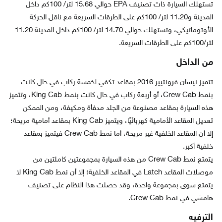
تستهلك السيارة ذات تصنيف EPA حوالي 15.68 لتر/ 100كم داخل
المدينة و11.20 لتر/ 100كم على الطرقات السريعة مع ناقل الحركة
الأوتوماتيكي، وتستهلك حوالي 14.70 لتر/ 100كم داخل المدينة 11.20
لتر/100كم على الطرقات السريعة.
من الداخل
تتميز نيسان فرونتيير 2016 بمقاعد تكفي لخمسة ركاب في حال كانت
بنمط Crew Cab، أو أربعة ركاب في حال كانت بنمط King Cab، وتتميز
هذه السيارة بمقاعد مصنوعة من الجلد مدفأة ومكيفة، ومن الممكن
تعديل المقاعد الأمامية كهربائيًا، ويتميز King Cab بمقاعد أمامية مريحة؛
إلا أن المقاعد الخلفية غير مريحة، أما نمط Crew Cab فيتميز بمقاعد
خلفية أكبر.
يتمتع نمط Crew Cab من هذه السيارة بمجموعتين كاملتين من
موصلات المقاعد Latch في المقاعد الخلفية؛ إلا أن نمط King Cab لا
يتمتع سوى بمجموعة واحدة، وقد حصلت هذا النظام على تصنيف
هامشي في نمط Crew Cab.
الترفيه