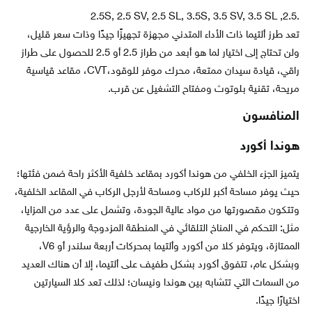
.2.5, 2.5S, 2.5 SV, 2.5 SL, 3.5S, 3.5 SV, 3.5 SL
تعد طرز ألتيما ذات الأداء المتدني مجهزة تجهيزًا جيدًا وذات سعر قليل،
ولن تحتاج إلى اختيار لما هو أبعد من طراز 2.5 أو 2.5 للحصول على طراز
راقي، قيادة سيدان ممتعة، محرك موفر للوقود،CVT، مقاعد قياسية
مريحة، تقنية بلوتوث ومفتاح التشغيل عن قرب.
المنافسون
هوندا أكورد
يتميز الجزء الخلفي من هوندا أكورد بمقاعد خلفية الأكثر راحة ضمن فئتها؛
حيث يوفر مساحة أكبر للركاب ومساحة لأرجل الركاب في المقاعد الخلفية،
وتتكون مقصورتها من مواد عالية الجودة، وتشمل على عدد من المزايا،
مثل: التحكم في المناخ التلقائي في المنطقة المزدوجة والرؤية الخارجية
الممتازة، ويتوفر كلا من أكورد وألتيما بمحركات أربعة سلندر أو V6،
وبشكل عام، تتفوق أكورد بشكل طفيف على ألتيما، إلا أن هناك العديد
من السمات التي تتشابه بين هوندا ونيسان؛ لذلك تعد كلا السيارتين
اختيارًا جيدًا.