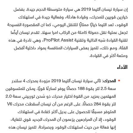
إن سيارة نيسان ألتيما 2019 هي سيارة متوسطة الحجم جيدة. بفضل
خيارين قويين للمحرك، وقيادة هادئة، وفعالية جيدة في استهلاك
الوقود، تعد التيما خيارًا ممتازًا للتنقل اليومي، كما ان المقصورة الفسيحة
تجعل عملية نقل حمولة كاملة من الركاب امرا سهلا. تقدم نيسان أيضًا
تقنية القيادة شبه الذاتية وتقنية ProPilot Assist، وهي نادرة في هذه
الفئة. ومع ذلك، تتميز بعض السيارات المنافسة بمواد داخلية أفضل
ومتعة أكثر في القيادة.
الأداء
المحرك
: تأتي سيارة نيسان ألتيما 2019 مزودة بمحرك 4 سلندر
سعة 2.5 لتر بقوة 188 حصانًا يوفر تسارعًا قويًا. يمكن للمتسوقين
المهتمين بمزيد من القوة اختيار محرك ذو شحن توربيني سعة 2.0
لتر بقوة 284 حصانًا. على الرغم من أن نيسان أسقطت محرك V6
المتوفر مسبقًا للحصول على بديل أكثر كفاءة في استهلاك
الوقود، إلا أن المراجعين يزعمون أن المحرك الجديد قوي للغاية،
إنها فعالة من حيث استهلاك الوقود وبصراحة. تتميز نيسان هذه