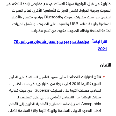
اختيارية من قبل. الواجهة سهلة الاستخدام، مع مقابض زائدة للتحكم في
الصوت ودرجة الحرارة. تشمل الميزات الأساسية الأخرى نظام الصوت
المكون من ست مكبرات صوت وBluetooth وراديو متصل بالأقمار
الصناعية وأربعة منافذ USB والتعرف على الصوت. وتشمل الميزات
المتاحة الملاحة ونظام الصوت مكون من تسع مكبرات.
اقرأ أيضاً:
مواصفات وعيوب واسعار شانجان سي اس 75
2021
الأمان
نتائج اختبارات التحطم
: أعطى معهد التأمين للسلامة على الطرق
السريعة ألتيما 2019 أعلى درجة من اختبار جيد في ست اختبارات
تصادم. حصلت ألتيما على تصنيف Superior، من حيث فعالية
ميزات الوقاية من التصادم الأمامي وثاني أعلى تصنيف لـ
Acceptable لمدى إضاءة المصابيح الأمامية للطريق إلى الأمام.
أعطى المعهد الدولي للسلامة والبيئة ألتيما جائزة السلامة الأعلى