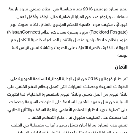
تتميز سيارة فرونتيير 2016 بميزة قياسية هي؛ نظام صوتي مزود بأربعة
سماعات، ويتوفر عدد من المزايا الإضافية مثل: نوافذ وأقفل تعمل
كهربائيًا، مكيف هواء، خاصية التحكم المزدوج بالمناخ، نظام صوت نوع
(Rockford Fosgate) مزود بعشرة سماعات، نظام (NissanConnect)
مزود بنظام ملاحة، راديو متصل بالأقمار الصناعية، خاصية التكامل مع
الهواتف الذكية، خاصية التعرّف على الصوت وشاشة لمس قياس 5.8
بوصة.
الأمان
تم اختبار فرونتيير 2016 من قبل الإدارة الوطنية للسلامة المرورية على
الطرقات السريعة وحصلت السيارات التي تعمل بنظام الدفع الخلفي على
ثلاثة نجوم من أصل خمس وثلاثة نجوم للمقصورة الداخلية، كما اختبرت
السيارة من قبل معهد التأمين للسلامة على الطرقات السريعة وحصلت
على تصنيف جيد لاختبار التصادم الأمامي ولقوة السقف والتأثير الجانبي،
كما حصلت على تصنيف مقبول في اختبار التصادم الخلفي.
تتمتع هذه السيارة بمزايا أمان تتمثل بوجود أبواب مفصلية في الخلف