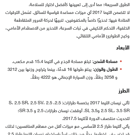
الطرق السريعة؛ مما أدى إلى تعيينها كأفضل اختيار للسلامة.
لا تتضمن التيما 2017 أي ميزات مساعدة قياسية للسائق. تشمل الترقيات
المتاحة فيها: تحذيرًا خاصاً بالمكفوفين، تنبيهًا لحركة المرور المتقاطعة
الخلفية، التحكم التكيفي في ثبات السرعة، التحذير من الاصطدام الأمامي،
وكبح الطوارئ الأمامي التلقائي.
الأبعاد
مساحة الشحن
: تبلغ مساحة الجذع في ألتيما 15.4 قدم مكعب.
الطول والوزن
: يبلغ طولها 16 قدمًا، بينما يتراوح وزنها بين 3212
و 3258 رطلاً. وزن السيارة الإجمالي هو 4222 رطلاً.
الطرز
تأتي نيسان التيما 2017 بخمسة طرازات: 2.5، 2.5 S، 2.5 SR، 2.5 SV،
2.5 SL، 3.5 SR و3.5 SL. أوقفت نيسان طرازات 2.5 و 3.5 SR؛
لتحديث منتصف الدورة لألتيما 2017.5.
يأتي ألتيما طراز 2.5 الأساسي مع ميزات أقل من معظم المنافسين؛ لذلك
قد ترغب في تخطيها. بدلاً من ذلك، ابدأ باستخدام نيسان التيما طراز 2.5