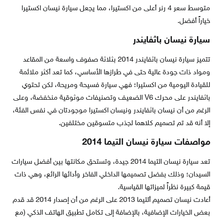
متوسط ​​سعر 4 رنر أعلى من اكستيرا، مما يجعل سيارة نيسان اكستيرا
خياراً أفضل.
سيارة نيسان باثفايندر
تتميز سيارة نيسان باثفايندر 2014 بثلاثة صفوف واسعة من المقاعد
ومواد ذات جودة عالية حتى في طرازها الأساسي، كما تعد أكثر ملائمة
للقيادة اليومية من اكستيرا؛ فهي سيارة فسيحة ومريحة، لكن تحتوي
باثفايندر على محرك V6 الضعيف وتصنيفات موثوقية منخفضة، وعلى
الرغم من أن نيسان باثفايندر ونيسان اكستيرا موجودتان في نفس الفئة،
إلا أنه قد تم تصميم كلاهما لجذب متسوقين مختلفين.
مواصفات سيارة نيسان التيما 2014
تعد سيارة نيسان التيما 2014 جيدة، وتستحق مكانتها بين أفضل سيارات
السيدان؛ وذلك بفضل تصميمها الداخلي الفاخر وأدائها الرائع، وهي ذات
قيمة كبيرة نظراً لميزاتها القياسية.
أعادت نيسان تصميم ألتيما 2013 على الرغم من أن إصدار 2014 قد قدم
بعض الخيارات الإضافية، بالإضافة إلى تكامل تطبيق الهاتف الذكي (مع