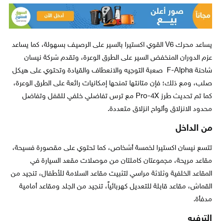
يساعد محرك V6 القوي اكستيرا بالسير على الرصيف بسهولة، كما يساعد
عزم الدوران المنخفض السير على الطرق الوعرة، وتقدم شركة نيسان
شاحنة F-Alpha صعبة التوجيه والانعطاف والقيادة وتحتوي على هيكل
صلب، ومع ذلك؛ فإن متانتها تمنحها إمكانيات رائعة على الطرق الوعرة،
كما تم تحديث طرز Pro-4X مع ترس تفاضلي خلفي للقفل وتفاضل
محدود الانزلاق وألواح انزلاق متعددة.
من الداخل
تتسع نيسان اكستيرا لخمسة أشخاص، كما تحتوي على مقصورة فسيحة،
مقاعد مريحة، مجموعتان كاملتان من موصلات مقعد السيارة في
المقاعد الخلفية وثلاثة مراسي لتثبيت مقاعد السلامة للأطفال، تنجيد من
القماش، مقاعد قابلة للتعديل كهربائياً، تنجيد من الجلد ومقاعد أمامية
مدفأة.
الترفيه