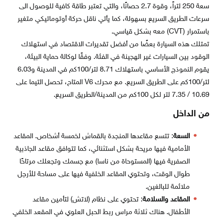
سعة 250 لتراً، وقوة 2.7 حصانًا، والتي تعتبر طاقة كافية للوصول الى
سرعات الطريق السريع بسهولة، كما يأتي ناقل حركة أوتوماتيكي متغير
باستمرار (CVT) معه بشكل قياسي.
تمتلك هذه السيارة بعضًا من أفضل تقديرات الاقتصاد في استهلاك
الوقود بين السيارات غير الهجينة في الفئة. وفقًا لوكالة حماية البيئة،
يقوم النموذج الأساسي باستهلاك 8.71 لتر/100كم في المدينة و6.03
لتر/100كم على الطريق السريع. مع محرك V6 المتاح، تحصل التيما على
10.69 / 7.35 لتر لكل 100كم من المدينة/الطريق السريع.
من الداخل
السعة
: تتسع مقاعدها المنجدة بالقماش لخمسة أشخاص. المقاعد
الأمامية فيها مريحة بشكل استثنائي، كما تتوافق مقاعد الجاذبية
الصفرية فيها (المستوحاة من ناسا) مع جسمك وتجعلك مرتاحًا
طوال الوقت، وتحتوي المقاعد الخلفية فيها على مساحة للأرجل
ملائمة للبالغين.
المقاعد والسلامة
: تحتوي على نظام (لاتش) لتأمين مقاعد
الأطفال. هناك ثلاثة مراس ربط الحبل العلوي في المقعد الخلفي