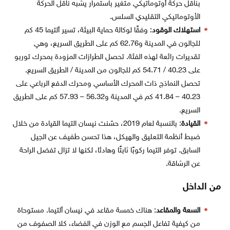
بناقل حركة أوتوماتيكي متغير باستمرار يشبه ناقل الحركة
الأوتوماتيكي التقليدي السلس.
استهلاك الوقود
: وفقًا لوكالة حماية البيئة، تسير ألتيما 45 كم
للجالون في المدينة و62.76 كم على الطريق السريع، وهي
تقديرات رائعة لهذه الفئة. تحصل الطرازات المزودة بمحرك توربو
على 40.23 / 54.71 كم للجالون من المدينة / الطريق السريع.
تحصل النماذج ذات المحرك الأساسي ومحرك الدفع الرباعي على
40.23 – 41.84 كم في المدينة و56.32 – 57.93 كم على الطريق
السريع.
القيادة
: بالنسبة لعام 2019، حسّنت نيسان التيما القيادة من خلال
ضبط أنظمة التعليق والهيكل، هذا تحسن طفيف عن الجيل
السابق. توفر التيما ركوبًا ثابتًا وهادئا، لكنها لا تزال تفضل الراحة
عن الرشاقة.
من الداخل
السعة والمقاعد
: هناك خمسة مقاعد في نيسان ألتيما. مستوحاة
من كيفية تفاعل الجسم مع الوزن في الفضاء، كلا الصفوف من