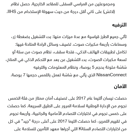
ومجموعتين من المراسي السفلى للمقاعد الخارجية. حصل نظام
(لاتش) على ثاني أقل درجة من حيث سهولة الإستخدام من IIHS.
الترفيه
تأتي جميع الطرز قياسية مع عدة ميزات منها: بدء التشغيل بضغطة زر،
وسماعات بأربعة مكبرات صوت. تضيف وسائل الراحة المتاحة فيها:
تكامل تطبيقات الهاتف الذكي، فتحة سقف، نظام صوت من ستة أو
تسعة مكبرات الصوت، بدء التشغيل عن بعد مع التحكم الذكي في المناخ،
شاشة ملونة بحجم 5 بوصة، ونظام المعلومات والترفيه
NissanConnect الذي يأتي مع شاشة تعمل باللمس حجمها 7 بوصة.
الأمان
حصلت نيسان ألتيما عام 2017 على تصنيف أمان ممتاز من فئة الخمس
نجوم من الإدارة الوطنية لسلامة المرور على الطرق السريعة. كما حصلت
على خمس نجوم في اختبارات التصادم الأمامية والجانبية، وأربعة نجوم
في تقييم التمرير، كما حصلت التيما 2017 على أعلى درجة “جيد” في كل
من اختبارات التصادم الستةK التي أجراها معهد التأمين للسلامة على