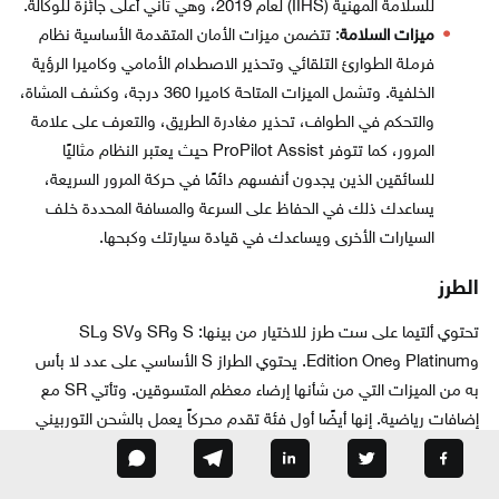
للسلامة المهنية (IIHS) لعام 2019، وهي ثاني أعلى جائزة للوكالة.
ميزات السلامة
: تتضمن ميزات الأمان المتقدمة الأساسية نظام
فرملة الطوارئ التلقائي وتحذير الاصطدام الأمامي وكاميرا الرؤية
الخلفية. وتشمل الميزات المتاحة كاميرا 360 درجة، وكشف المشاة،
والتحكم في الطواف، تحذير مغادرة الطريق، والتعرف على علامة
المرور، كما تتوفر ProPilot Assist حيث يعتبر النظام مثاليًا
للسائقين الذين يجدون أنفسهم دائمًا في حركة المرور السريعة،
يساعدك ذلك في الحفاظ على السرعة والمسافة المحددة خلف
السيارات الأخرى ويساعدك في قيادة سيارتك وكبحها.
الطرز
تحتوي ألتيما على ست طرز للاختيار من بينها: S وSR وSV وSL
وPlatinum وEdition One. يحتوي الطراز S الأساسي على عدد لا بأس
به من الميزات التي من شأنها إرضاء معظم المتسوقين. وتأتي SR مع
إضافات رياضية. إنها أيضًا أول فئة تقدم محركاً يعمل بالشحن التوربيني
2.0 لتر اختياري. وستعجب SV المتسوقون من المستوى المتوسط.
مزودة بميزات إضافية من الراحة والسلامة مثل المقاعد الأمامية المدفأة