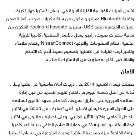
تشمل الميزات القياسية القليلة البارزة في نيسان اكستيرا جهاز تكييف
وتقنية Bluetooth وستيريو مكون من ستة مكبرات صوت، كما تتضمن
الميزات المتوفرة منفذ USB، ستيريو Rockford Fosgate المكون من
ثمانية مكبرات صوت، راديو يعمل بالأقمار الصناعية، كاميرا للرؤية
الخلفية، نظام المعلومات والترفيه NissanConnect ونظام ملاحة،
وتتميز لوحة القيادة في اكستيرا بتصميم بسيط لأدوات التحكم
والمقابض، لكنها مصنوعة من البلاستيك الصلب.
الأمان
حصلت نيسان اكستيرا 2014 على درجات أمان هامشية في فئتها وعلى
ثلاثة من أصل خمسة نجوم في اختبار تقييم التمديد من قبل إدارة
السلامة المرورية على الطرق السريعة، كما منح معهد التأمين للسلامة
على الطرق السريعة نيسان اكستيرا أعلى تصنيف من Good في اختبار
التداخل الأمامي واختبار التأثير الجانبي، وعلى تصنيف مقبول في اختبار
قوة السقف و Marginal في حماية التصادم الخلفي، بينما تعد كاميرا
الرؤية الخلفية ميزة مساعدة السائق الوحيدة المتوفرة في نيسان اكستيرا.