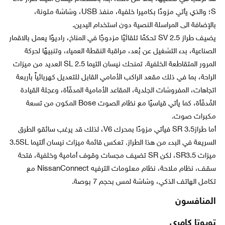
S؛ والذي يأتي مزودًا بكاميرا خلفية، منفذ USB، وشاشة ملونة،
بالإضافة الى المراسلة النصية دون استخدام اليدين.
يضيف طراز 2.5 SV تحكمًا تلقائيًا مزدوجًا في المناخ، راديوًا يعمل بالاقمار
الصناعية، بدء التشغيل عن بُعد، مراقبة النقطة العمياء، وتنبيهًا لحركة
المرور المتقاطعة الخلفية. تمنحك نيسان التيما 2.5 SL العديد من ميزات
الراحة، بما في ذلك مقعد الراكب الأمامي القابل للتعديل كهربائياً بأربعة
اتجاهات، المفروشات الجلدية، المقاعد الأمامية المدفّأة، وعجلة القيادة
المُدفّأة، كما يأتي قياسيًا مع نظام الصوت Bose المكون من تسعة
مكبرات صوت.
أما طراز3.5 SR فيأتي مزودًا بمحرك V6، لذلك قد يرغب سائقو الطرق
السريعة في البدء من هذا الطراز. تعكس قائمة ميزات نيسان ألتيما 3.5SL
ميزات SR3.5، لكن SR تضيف مجسات وقوف أمامية وخلفية، فتحة
سقف، نظام ملاحة، نظام معلومات الترفيه NissanConnect مع
تكامل الهاتف الذكي، وشاشة لمس بحجم 7 بوصة.
المنافسون
تويوتا كامري