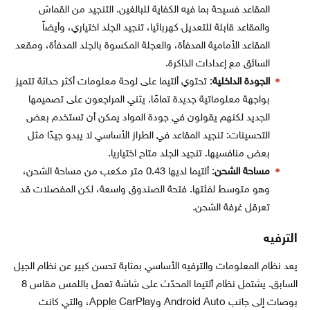
المقاعد فسيحة بما فيه الكفاية للبالغين. التنجيد من القماش
والمقاعد قابلة للتعديل كهربائيا، تنجيد الجلد اختياري، وأيضاً
المقاعد الأمامية المدفأة، والعجلة المكسوة بالجلد المدفأة، ومقعد
السائق مع إعدادات الذاكرة.
الجودة الداخلية
: تحتوي ألتيما على لوحة معلومات أكثر حداثة تتميز
بواجهة معلوماتية جديدة تمامًا. يثني المراجعون على تصميمها
الجديد لكنهم يقولون في جودة المواد يمكن أن تستخدم بعض
التحسينات: تنجيد المقاعد في الطراز الأساسي لا يبدو جيدًا مثل
بعض منافسيها. تنجيد الجلد متاح اختياريا.
مساحة الشحن
: ألتيما لديها 0.43 متر مكعب من مساحة الشحن،
وهو متوسط ​​لفئتها. فتحة الصندوق واسعة، لكن المفصلات قد
تعرقل غرفة الشحن.
الترفيه
يعد نظام المعلومات والترفيه الأساسي بمثابة تحسن كبير عن نظام الجيل
السابق. يشتمل نظام ألتيما المحدّث على شاشة تعمل باللمس مقاس 8
بوصات إلى جانب Android Auto وApple CarPlay، والتي كانت