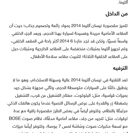
ألتيما.
من الداخل
تتميز مقصورة نيسان ألتيما 2014 بمواد رائعة وتصميم جذاب؛ حيث أن
المقاعد الأمامية مريحة وفسيحة لسيارة بهذا الحجم، ويعد الجزء الخلفي
واسعاً نسبيًا، ولكن قد تجد مازدا 6 2014 أكثر راحة في المقعد الخلفي،
وتم تجهيز ألتيما بمثبتات منخفضة على المقاعد الخارجية ومثبتات حبل
على المقاعد الخلفية الثلاثة؛ لتثبيت مقاعد سلامة الأطفال.
الترفيه
تعد التقنية في نيسان ألتيما 2014 عالية وسهلة الاستخدام، وهو ما لا
ينطبق دائمًا على السيارات متوسطة الحجم، وتأتي مجهزة بشكل جيد
بميزات قياسية، مثل: البلوتوث، مفتاح التشغيل عن قرب، التشغيل
بضغطة زر والقدرة على عرض الرسائل النصية عندما يكون هاتفك الذكي
مرتبطًا بالنظام، وتتوفر أيضاً في بعض الطرز مقصورة راقية مع عدة
ترقيات، مثل: تنجيد من جلد، مقاعد أمامية مدفّأة، نظام صوت BOSE
مع تسعة مكبرات صوت وشاشة لمس 7 بوصة، وتتوفر أيضًا ميزات