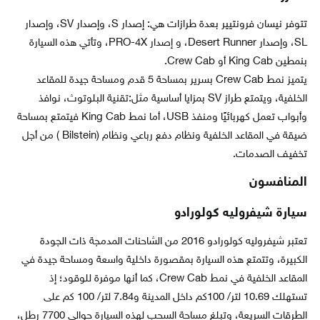
تتوفر نيسان فرونتيير بعدة طرازات هي: إصدار S، وإصدار SV، وإصدار
SL، وإصدار Desert Runner، و إصدار PRO-4X، وتأتي هذه السيارة
بنمطين King Cab أو Crew Cab.
يتميز نمط Crew Cab بسرير بمساحة 5 قدم ومساحة جيدة للمقاعد
الخلفية، ويتمتع طراز SV بمزايا أساسية مثل:تقنية البلوتوث، نوافذ
وأبواب تعمل كهربائيًا ومنفذ USB، أما نمط King Cab فيتمتع بمساحة
ضيقة في المقاعد الخلفية ونظام دفع رباعي ونظام (Bilstein ) من أجل
تخفيف الصدمات.
المنافسون
سيارة شيفروليه كولورادو
تعتبر شيفروليه كولورادو 2016 من الشاحنات المدمجة ذات الجودة
الكبيرة، وتتمتع هذه السيارة بمقصورة داخلية واسعة ومساحة جيدة في
المقاعد الخلفية في نمط Crew Cab، كما أنها موفرة للوقود؛ إذ
تستهلك 10.69 لتر/ 100كم داخل المدينة و7.84 لتر/ 100 كم على
الطرقات السريعة، وتبلغ مساحة السحب لهذه السيارة حوالي 7700 رطل،