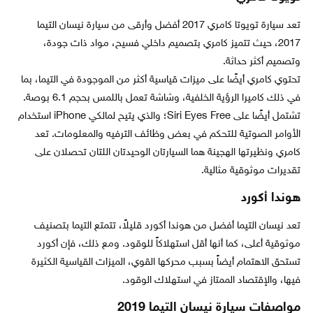
تعد سيارة تويوتا كامري 2017 أفضل وأرقى من سيارة نيسان التيما
2017، حيث تتميز كامري بتصميم داخلي فسيح، مواد ذات جودة،
وتصميم أكثر حداثة.
تحتوي كامري أيضًا على ميزات قياسية أكثر من الموجودة في التيما، بما
في ذلك كاميرا الرؤية الخلفية، وشاشة تعمل باللمس بحجم 6.1 بوصة.
تشتمل أيضًا على Siri Eyes Free؛ والذي يتيح لمالكي iPhone استخدام
الأوامر الصوتية للتحكم في بعض وظائف الترفيه والمعلومات. تعد
كامري ونظيرتها الهجينة هما السيارتان الوحيدتان اللتان تحصلان على
تقديرات موثوقية مثالية.
هوندا أكورد
تعد نيسان التيما أفضل من هوندا أكورد قليلاً، تتمتع التيما بتصنيف
موثوقية أعلى، كما أنها أقل استهلاكاً للوقود. ومع ذلك، فإن أكورد
تستحق الاهتمام أيضاً بسبب محركها القوي، الميزات القياسية الكثيرة
فيها، والإقتصاد الممتاز في استهلاك الوقود.
مواصفات سيارة نيسان التيما 2019