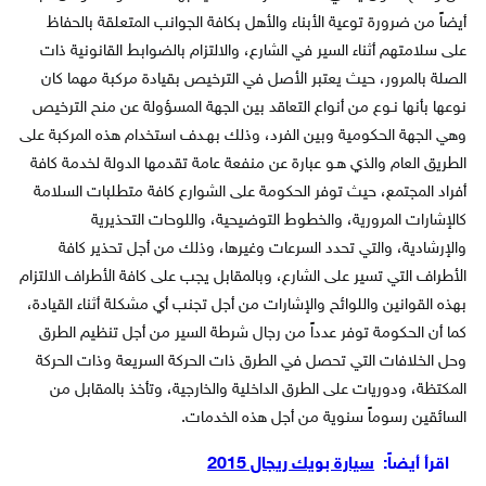
أيضاً من ضرورة توعية الأبناء والأهل بكافة الجوانب المتعلقة بالحفاظ
على سلامتهم أثناء السير في الشارع، والالتزام بالضوابط القانونية ذات
الصلة بالمرور، حيث يعتبر الأصل في الترخيص بقيادة مركبة مهما كان
نوعها بأنها نـوع من أنواع التعاقد بين الجهة المسؤولة عن منح الترخيص
وهي الجهة الحكومية وبين الفرد، وذلك بهـدف استخدام هذه المركبة على
الطريق العام والذي هـو عبارة عن منفعة عامة تقدمها الدولة لخدمة كافة
أفراد المجتمع، حيث توفر الحكومة على الشوارع كافة متطلبات السلامة
كالإشارات المرورية، والخطوط التوضيحية، واللوحات التحذيرية
والإرشادية، والتي تحدد السرعات وغيرها، وذلك من أجل تحذير كافة
الأطراف التي تسير على الشارع، وبالمقابل يجب على كافة الأطراف الالتزام
بهذه القوانين واللوائح والإشارات من أجل تجنب أي مشكلة أثناء القيادة،
كما أن الحكومة توفر عدداً من رجال شرطة السير من أجل تنظيم الطرق
وحل الخلافات التي تحصل في الطرق ذات الحركة السريعة وذات الحركة
المكتظة، ودوريات على الطرق الداخلية والخارجية، وتأخذ بالمقابل من
السائقين رسوماً سنوية من أجل هذه الخدمات.
اقرأ أيضاً:
سيارة بويك ريجال 2015