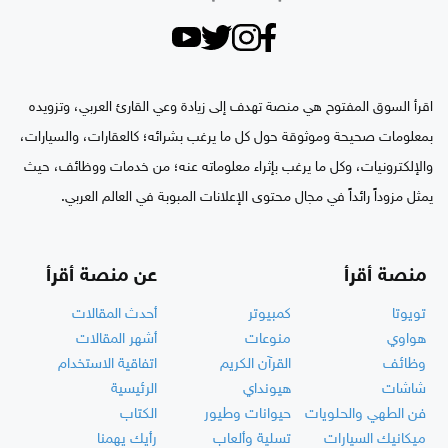
اقرأ السوق المفتوح هي منصة تهدف إلى زيادة وعي القارئ العربي، وتزويده
بمعلومات صحيحة وموثوقة حول كل ما يرغب بشرائه؛ كالعقارات، والسيارات،
والإلكترونيات، وكل ما يرغب بإثراء معلوماته عنه؛ من خدمات ووظائف، حيث
يمثل مزوداً رائداً في مجال محتوى الإعلانات المبوبة في العالم العربي.
منصة أقرأ
عن منصة أقرأ
تويوتا
كمبيوتر
أحدث المقالات
هواوي
منوعات
أشهر المقالات
وظائف
القرآن الكريم
اتفاقية الاستخدام
شاشات
هيونداي
الرئيسية
فن الطهي والحلويات
حيوانات وطيور
الكتاب
ميكانيك السيارات
تسلية وألعاب
رأيك يهمنا