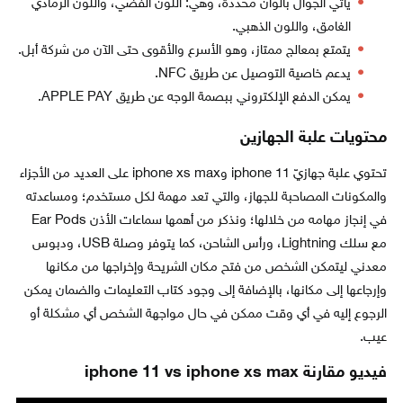
يأتي الجوال بألوان محددة، وهي: اللون الفضي، واللون الرمادي
الغامق، واللون الذهبي.
يتمتع بمعالج ممتاز، وهو الأسرع والأقوى حتى الآن من شركة أبل.
يدعم خاصية التوصيل عن طريق NFC.
يمكن الدفع الإلكتروني ببصمة الوجه عن طريق APPLE PAY.
محتويات علبة الجهازين
تحتوي علبة جهازيّ iphone 11 وiphone xs max على العديد من الأجزاء
والمكونات المصاحبة للجهاز، والتي تعد مهمة لكل مستخدم؛ ومساعدته
في إنجاز مهامه من خلالها؛ ونذكر من أهمها سماعات الأذن Ear Pods
مع سلك Lightning، ورأس الشاحن، كما يتوفر وصلة USB، ودبوس
معدني ليتمكن الشخص من فتح مكان الشريحة وإخراجها من مكانها
وإرجاعها إلى مكانها، بالإضافة إلى وجود كتاب التعليمات والضمان يمكن
الرجوع إليه في أي وقت ممكن في حال مواجهة الشخص أي مشكلة أو
عيب.
فيديو مقارنة iphone 11 vs iphone xs max