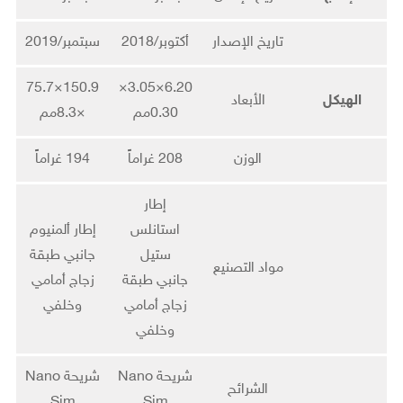
تاريخ الإصدار
أكتوبر/2018
سبتمبر/2019
150.9×75.7
6.20×3.05×
الهيكل
الأبعاد
0.30مم
×8.3مم
الوزن
208 غراماً
194 غراماً
إطار
استانلس
إطار ألمنيوم
ستيل
جانبي طبقة
مواد التصنيع
جانبي طبقة
زجاج أمامي
زجاج أمامي
وخلفي
وخلفي
شريحة Nano
شريحة Nano
الشرائح
Sim
Sim