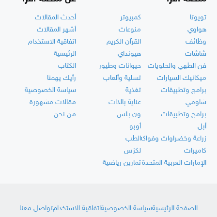
تويوتا
كمبيوتر
أحدث المقالات
هواوي
منوعات
أشهر المقالات
وظائف
القرآن الكريم
اتفاقية الاستخدام
شاشات
هيونداي
الرئيسية
فن الطهي والحلويات
حيوانات وطيور
الكتاب
ميكانيك السيارات
تسلية وألعاب
رأيك يهمنا
برامج وتطبيقات
تغذية
سياسة الخصوصية
شاومي
عناية بالذات
مقالات مشهورة
برامج وتطبيقات
ون بلس
من نحن
أبل
أوبو
زراعة وخضراوات وفواكه
الطب
كاميرات
لكزس
الإمارات العربية المتحدة
تمارين رياضية
الصفحة الرئيسية
سياسة الخصوصية
اتفاقية الاستخدام
تواصل معنا