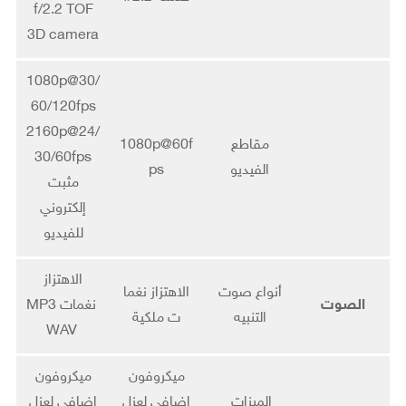
f/2.2 TOF
3D camera
1080p@30/
60/120fps
2160p@24/
مقاطع
1080p@60f
30/60fps
الفيديو
ps
مثبت
إلكتروني
للفيديو
الاهتزاز
أنواع صوت
الاهتزاز نغما
الصوت
نغمات MP3
التنبيه
ت ملكية
WAV
ميكروفون
ميكروفون
الميزات
إضافي لعزل
إضافي لعزل