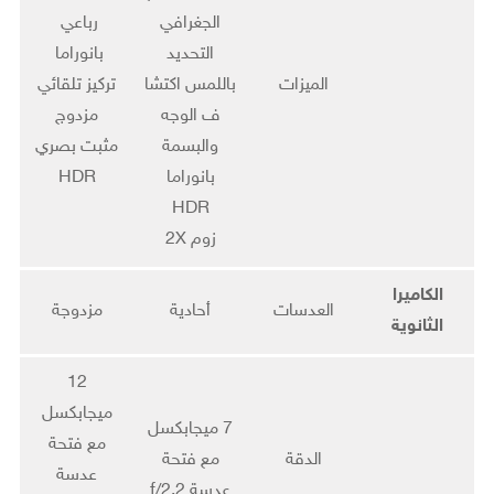
الجغرافي
رباعي
التحديد
بانوراما
الميزات
باللمس اكتشا
تركيز تلقائي
ف الوجه
مزدوج
والبسمة
مثبت بصري
بانوراما
HDR
HDR
زوم 2X
الكاميرا
العدسات
أحادية
مزدوجة
الثانوية
12
ميجابكسل
7 ميجابكسل
مع فتحة
الدقة
مع فتحة
عدسة
عدسة f/2.2