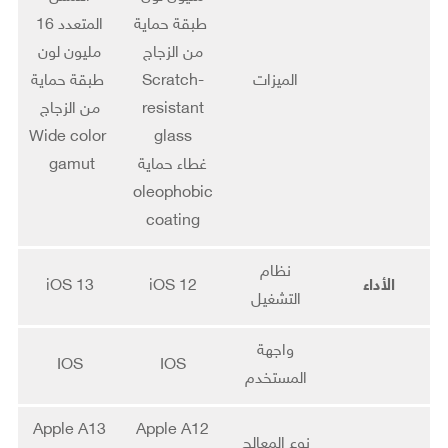
طبقة حماية
المتعدد 16
من الزجاج
مليون لون
الميزات
Scratch-
طبقة حماية
resistant
من الزجاج
Wide color
glass
غطاء حماية
gamut
oleophobic
coating
نظام
الأداء
iOS 12
iOS 13
التشغيل
واجهة
IOS
IOS
المستخدم
Apple A13
Apple A12
نوع المعالج