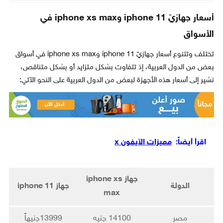
أسعار جهازيّ iphone 11 وiphone xs max في
الأسواق
تختلف وتتنوع أسعار جهازيّ iphone 11 وiphone xs max في أسواق
بعض من الدول العربية، إذ تتفاوت بشكل متزايد أو بشكل متناقص،
نشير إلى أسعار هذه الأجهزة لبعض من الدول العربية على النحو الآتي:
اقرأ أيضاً:
مميزات الآيفون x
جهاز iphone xs
الدولة
جهاز iphone 11
max
مصر
14100 جنيه
13999جنيهاً