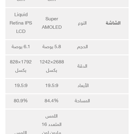
Liquid
Super
الشاشة
النوع
Retina IPS
AMOLED
LCD
الحجم
5.8 بوصة
6.1 بوصة
1792×828
2688×1242
الدقة
بكسل
بكسل
الأبعاد
19.5:9
19.5:9
المساحة
84.4%
80.9%
اللمس
المتعدد 16
مليون لون
اللمس