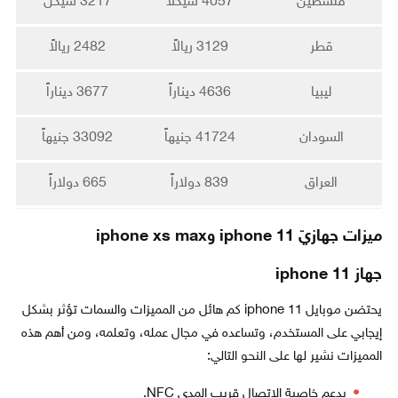
فلسطين
4057 شيكلاً
3217 شيكل
قطر
3129 ريالاً
2482 ريالاً
ليبيا
4636 ديناراً
3677 ديناراً
السودان
41724 جنيهاً
33092 جنيهاً
العراق
839 دولاراً
665 دولاراً
ميزات جهازيّ iphone 11 وiphone xs max
جهاز iphone 11
يحتضن موبايل iphone 11 كم هائل من المميزات والسمات تؤثر بشكل
إيجابي على المستخدم، وتساعده في مجال عمله، وتعلمه، ومن أهم هذه
المميزات نشير لها على النحو التالي:
يدعم خاصية الاتصال قريب المدى NFC.