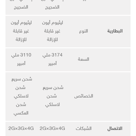
الضجيج
الضجيج
ليثيوم أيون
ليثيوم أيون
البطارية
النوع
غير قابلة
غير قابلة
للإزالة
للإزالة
3174 ملي
3110 ملي
السعة
أمبير
أمبير
شحن سريع
شحن سريع
شحن
الخصائص
شحن
لاسلكي
لاسلكي
شحن
العكسي
الاتصال
الشبكات
2G×3G×4G
2G×3G×4G