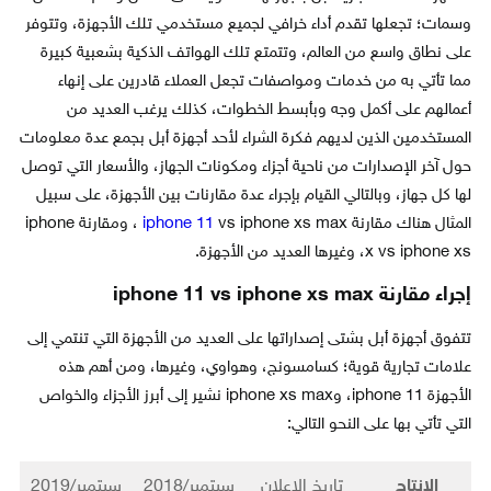
وسمات؛ تجعلها تقدم أداء خرافي لجميع مستخدمي تلك الأجهزة، وتتوفر
على نطاق واسع من العالم، وتتمتع تلك الهواتف الذكية بشعبية كبيرة
مما تأتي به من خدمات ومواصفات تجعل العملاء قادرين على إنهاء
أعمالهم على أكمل وجه وبأبسط الخطوات، كذلك يرغب العديد من
المستخدمين الذين لديهم فكرة الشراء لأحد أجهزة أبل بجمع عدة معلومات
حول آخر الإصدارات من ناحية أجزاء ومكونات الجهاز، والأسعار التي توصل
لها كل جهاز، وبالتالي القيام بإجراء عدة مقارنات بين الأجهزة، على سبيل
المثال هناك مقارنة
iphone 11
vs iphone xs max ، ومقارنة iphone
x vs iphone xs، وغيرها العديد من الأجهزة.
إجراء مقارنة iphone 11 vs iphone xs max
تتفوق أجهزة أبل بشتى إصداراتها على العديد من الأجهزة التي تنتمي إلى
علامات تجارية قوية؛ كسامسونج، وهواوي، وغيرها، ومن أهم هذه
الأجهزة iphone 11، وiphone xs max نشير إلى أبرز الأجزاء والخواص
التي تأتي بها على النحو التالي:
الإنتاج
تاريخ الإعلان
سبتمبر/2018
سبتمبر/2019