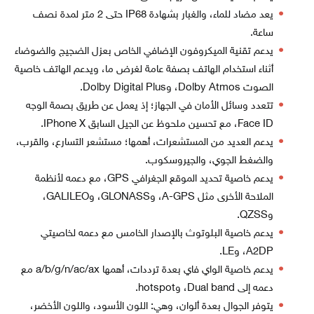
يعد مضاد للماء، والغبار بشهادة IP68 حتى 2 متر لمدة نصف
ساعة.
يدعم تقنية الميكروفون الإضافي الخاص بعزل الضجيج والضوضاء
أثناء استخدام الهاتف بصفة عامة لغرض ما، ويدعم الهاتف خاصية
الصوت Dolby Atmos، وDolby Digital Plus.
تتعدد وسائل الأمان في الجهاز؛ إذ يعمل عن طريق بصمة الوجه
Face ID، مع تحسين ملحوظ عن الجيل السابق IPhone X.
يدعم العديد من المستشعرات، أهمها؛ مستشعر التسارع، والقرب،
والضغط الجوي، والجيروسكوب.
يدعم خاصية تحديد الموقع الجغرافي GPS، مع دعمه لأنظمة
الملاحة الأخرى مثل A-GPS، وGLONASS، وGALILEO،
وQZSS.
يدعم خاصية البلوتوث بالإصدار الخامس مع دعمه لخاصيتي
A2DP، وLE.
يدعم خاصية الواي فاي بعدة ترددات، أهمها a/b/g/n/ac/ax مع
دعمه إلى Dual band، وhotspot.
يتوفر الجوال بعدة ألوان، وهي: اللون الأسود، واللون الأخضر،