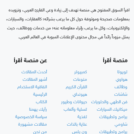
اقرأ السوق المفتوح هي منصة تهدف إلى زيادة وعي القارئ العربي، وتزويده
بمعلومات صحيحة وموثوقة حول كل ما يرغب بشرائه؛ كالعقارات، والسيارات،
والإلكترونيات، وكل ما يرغب بإثراء معلوماته عنه؛ من خدمات ووظائف، حيث
يمثل مزوداً رائداً في مجال محتوى الإعلانات المبوبة في العالم العربي.
منصة أقرأ
عن منصة أقرأ
تويوتا
كمبيوتر
أحدث المقالات
هواوي
منوعات
أشهر المقالات
وظائف
القرآن الكريم
اتفاقية الاستخدام
شاشات
هيونداي
الرئيسية
فن الطهي والحلويات
حيوانات وطيور
الكتاب
ميكانيك السيارات
تسلية وألعاب
رأيك يهمنا
برامج وتطبيقات
تغذية
سياسة الخصوصية
شاومي
عناية بالذات
مقالات مشهورة
برامج وتطبيقات
ون بلس
من نحن