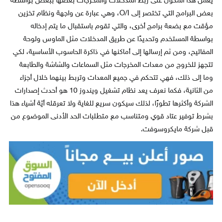
يعمل هذا المكوّن على ربط المدخلات والمخرجات بعضها ببعض بواسطة
بعض البرامج التي تختصر إلى O/I، وهي عبارة عن واجهة ونظام تخزين
مؤقت مع بضعة برامج أخرى، والتي تقوم باستقبال ما يتم إدخاله
بواسطة المستخدم وتحديدًا عن طريق المدخلات مثل الماوس ولوحة
المفاتيح، ومن ثم إرسالها إلى أماكنها في ذاكرة الحاسوب الأساسية، لكي
تتجهز للخروج من معدات المخرجات مثل السماعات والشاشة والطابعة
وما إلى ذلك، فهي تتحكم في جميع المعدات وتربط بينهما خلال أجزاء
من الثانية، فكما نعرف يعد نظام تشغيل ويندوز 10 هو أحدث إصدارات
الشركة وأكثرها تطورًا، لذلك سيكون سريع للغاية ولا تعرقله أيّة أشياء هذا
بشرط توفير عتاد قوي ومتناسب مع متطلبات الحد الأدنى الموضوع من
قبل شركة مايكروسوفت.