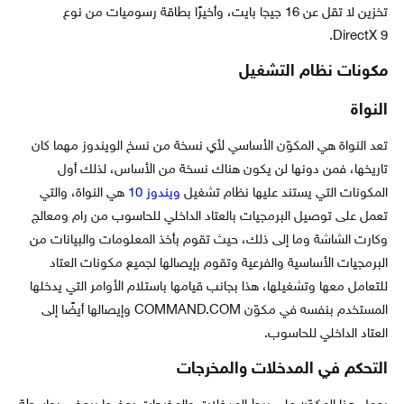
تخزين لا تقل عن 16 جيجا بايت، وأخيرًا بطاقة رسوميات من نوع
DirectX 9.
مكونات نظام التشغيل
النواة
تعد النواة هي المكوّن الأساسي لأي نسخة من نسخ الويندوز مهما كان
تاريخها، فمن دونها لن يكون هناك نسخة من الأساس، لذلك أول
المكونات التي يستند عليها نظام تشغيل
ويندوز 10
هي النواة، والتي
تعمل على توصيل البرمجيات بالعتاد الداخلي للحاسوب من رام ومعالج
وكارت الشاشة وما إلى ذلك، حيث تقوم بأخذ المعلومات والبيانات من
البرمجيات الأساسية والفرعية وتقوم بإيصالها لجميع مكونات العتاد
للتعامل معها وتشغيلها، هذا بجانب قيامها باستلام الأوامر التي يدخلها
المستخدم بنفسه في مكوّن COMMAND.COM وإيصالها أيضًا إلى
العتاد الداخلي للحاسوب.
التحكم في المدخلات والمخرجات