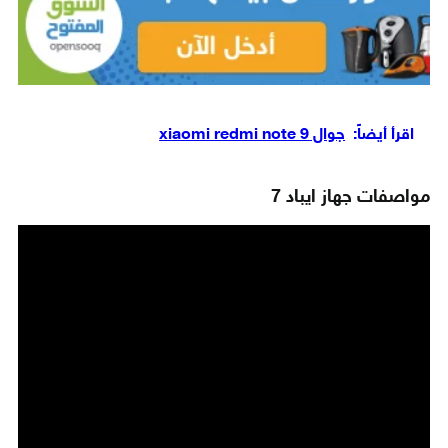
اقرأ أيضاً:
جوال xiaomi redmi note 9
مواصفات جهاز ايباد 7