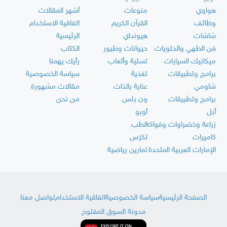
هواوي
منوعات
أشهر المقالات
وظائف
القرآن الكريم
اتفاقية الاستخدام
شاشات
هيونداي
الرئيسية
فن الطهي والحلويات
حيوانات وطيور
الكتاب
ميكانيك السيارات
تسلية وألعاب
رأيك يهمنا
برامج وتطبيقات
تغذية
سياسة الخصوصية
شاومي
عناية بالذات
مقالات مشهورة
برامج وتطبيقات
ون بلس
من نحن
أبل
أوبو
زراعة وخضراوات وفواكه
الطب
كاميرات
لكزس
الإمارات العربية المتحدة
تمارين رياضية
الصفحة الرئيسية
سياسة الخصوصية
اتفاقية الاستخدام
تواصل معنا
مدونة السوق المفتوح