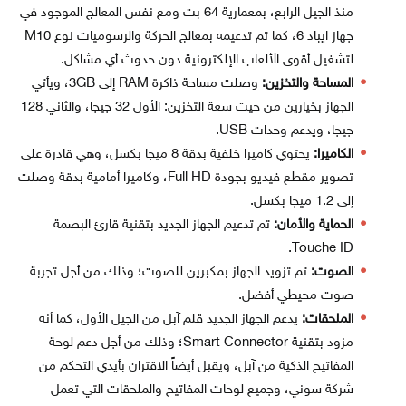
منذ الجيل الرابع، بمعمارية 64 بت ومع نفس المعالج الموجود في
جهاز ايباد 6، كما تم تدعيمه بمعالج الحركة والرسوميات نوع M10
لتشغيل أقوى الألعاب الإلكترونية دون حدوث أي مشاكل.
المساحة والتخزين:
وصلت مساحة ذاكرة RAM إلى 3GB، ويأتي
الجهاز بخيارين من حيث سعة التخزين: الأول 32 جيجا، والثاني 128
جيجا، ويدعم وحدات USB.
الكاميرا:
يحتوي كاميرا خلفية بدقة 8 ميجا بكسل، وهي قادرة على
تصوير مقطع فيديو بجودة Full HD، وكاميرا أمامية بدقة وصلت
إلى 1.2 ميجا بكسل.
الحماية والأمان:
تم تدعيم الجهاز الجديد بتقنية قارئ البصمة
Touche ID.
الصوت:
تم تزويد الجهاز بمكبرين للصوت؛ وذلك من أجل تجربة
صوت محيطي أفضل.
الملحقات:
يدعم الجهاز الجديد قلم آبل من الجيل الأول، كما أنه
مزود بتقنية Smart Connector؛ وذلك من أجل دعم لوحة
المفاتيح الذكية من آبل، ويقبل أيضاً الاقتران بأيدي التحكم من
شركة سوني، وجميع لوحات المفاتيح والملحقات التي تعمل