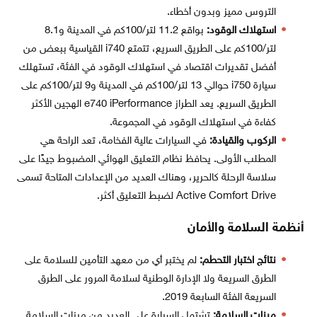
التروس مميز وبدون أخطاء.
استهلاك الوقود:
بواقع 11.2 لتر/100كم في المدينة و8.1
لتر/100كم على الطريق السريع، تتمتع i740 القياسية ببعض من
أفضل تقديرات اقتصاد في استهلاك الوقود في الفئة، تستهلك
سيارة i750 حوالي 13 لتر/100كم في المدينة و9 لتر/100كم على
الطريق السريع. يعد الطراز e740 iPerformance الهجين الأكثر
كفاءة في استهلاك الوقود في المجموعة.
الركوب والقيادة:
في السيارات عالية الفخامة، تعد الراحة هي
المطلب الأولى. يحافظ نظام التعليق الهوائي المضبوط جيدًا على
سلاسة الرحلة كالحرير، وهناك العديد من الإعدادات المتاحة تسمى
Active Comfort Drive لضبط التعليق أكثر.
أنظمة السلامة والأمان
نتائج اختبار التحطم:
لم يختبر أي من معهد التأمين للسلامة على
الطرق السريعة ولا الإدارة الوطنية لسلامة المرور على الطرق
السريعة الفئة السابعة 2019.
ميزات السلامة:
تشتمل السيارة على العديد من ميزات السلامة