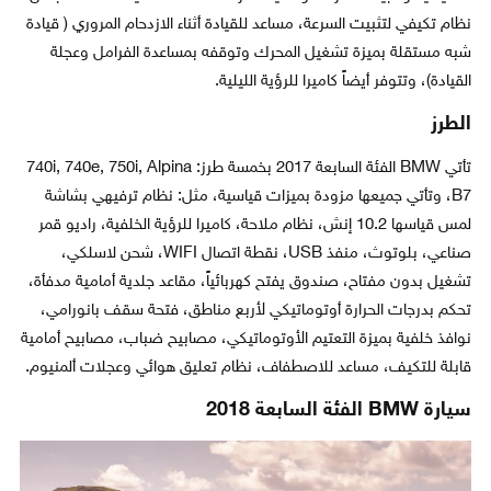
نظام تكيفي لتثبيت السرعة، مساعد للقيادة أثناء الازدحام المروري ( قيادة
شبه مستقلة بميزة تشغيل المحرك وتوقفه بمساعدة الفرامل وعجلة
القيادة)، وتتوفر أيضاً كاميرا للرؤية الليلية.
الطرز
تأتي BMW الفئة السابعة 2017 بخمسة طرز: 740i, 740e, 750i, Alpina
B7، وتأتي جميعها مزودة بميزات قياسية، مثل: نظام ترفيهي بشاشة
لمس قياسها 10.2 إنش، نظام ملاحة، كاميرا للرؤية الخلفية، راديو قمر
صناعي، بلوتوث، منفذ USB، نقطة اتصال WIFI، شحن لاسلكي،
تشغيل بدون مفتاح، صندوق يفتح كهربائياً، مقاعد جلدية أمامية مدفأة،
تحكم بدرجات الحرارة أوتوماتيكي لأربع مناطق، فتحة سقف بانورامي،
نوافذ خلفية بميزة التعتيم الأوتوماتيكي، مصابيح ضباب، مصابيح أمامية
قابلة للتكيف، مساعد للاصطفاف، نظام تعليق هوائي وعجلات ألمنيوم.
سيارة BMW الفئة السابعة 2018