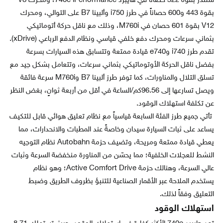
سلندر بقوة 322 حصاناً في هايبرد 740e iPerformance، ومحرك V8
بقوة 443 و600 حصاناً في طرز i750 وألبينا B7 على التوالي، ومحرك
V12 بقوة 601 حصان في M760i، وذلك مع ناقل حركة أتوماتيكي
بثماني سرعات ومحرك دفع خلفي قياسي ونظام الدفع الرباعي (xDrive).
تقدم طرز i740 وe740 قيادة ممتعة وتتسابق هذه السيارات بسرعة
بفضل ناقل الحركة الأوتوماتيكي بثماني سرعات، وتتعامل بشكل جيد مع
تسلق التلال والمناورات، كما توفر طرز ألبينا B7 وM760i سرعة فائقة
ويصل تسارعها إلى 96.56كم/الساعة في أقل من أربعة ثوانٍ، بغض النظر
عن تكلفة استهلاك الوقود.
تأتي جميع طرز الفئة السابعة قياسياً مع نظام تعليق هوائي قابل للتكيف
يساعد على ثبات السيارة سيدان وخاصةً عند المطبات والانحدارات، مما
يعطي قيادة ممتعة ومريحة، وتضيف حزمة Autobahn نظام التوجيه
النشط للعجلات الخلفية؛ مما يحسّن من المناورة منخفضة السرعة وثبات
عالي السرعة، وهنالك حزمة Active Comfort Drive؛ وهو نظام
يستخدم الملاحة عبر الأقمار الصناعية للتنبؤ بظروف الطريق وضبط
التعليق وفقاً لذلك.
استهلاك الوقود