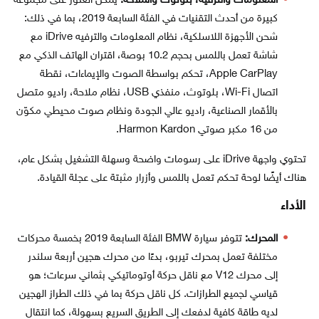
المعلومات والترفيه، بلوتوث والملاحة:
يمكن العثور على مجموعة
كبيرة من أحدث التقنيات في الفئة السابعة 2019، بما في ذلك:
شحن الأجهزة اللاسلكية، نظام المعلومات والترفيه iDrive مع
شاشة تعمل باللمس بحجم 10.2 بوصة، اقتران الهاتف الذكي مع
Apple CarPlay، تحكم بواسطة الصوت والإيماءات، نقطة
اتصال Wi-Fi، بلوتوث، منفذي USB، نظام ملاحة، راديو متصل
بالأقمار الصناعية، راديو عالي الجودة ونظام صوت محيطي مكوّن
من 16 مكبر صوتي Harmon Kardon.
تحتوي واجهة iDrive على رسومات واضحة وسهلة التشغيل بشكل عام،
هناك أيضًا لوحة تحكم تعمل باللمس وأزرار مثبتة على عجلة القيادة.
الأداء
المحرك:
تتوفر سيارة BMW الفئة السابعة 2019 بخمسة محركات
مختلفة تعمل بمحرك تيربو، بدءًا من محرك هجين أربعة سلندر
إلى محرك V12 مع ناقل حركة أوتوماتيكي بثماني سرعات؛ هو
قياسي لجميع الطرازات. كل ناقل حركة بما في ذلك الطراز الهجين
لديه طاقة كافية لدفعك إلى الطريق السريع بسهولة، كما انتقال