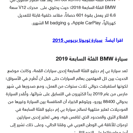
BMW الفئة السابعة M760i xDrive: يعد هذا الطراز الأقوى في
BMW الفئة السابعة 2018؛ حيث يحتوي على محرك V12 سعة
6.6 لتر يعمل بقوة 601 حصاناً، مقاعد خلفية قابلة للتعديل
كهربائياً، Apple CarPlay، و M badging الشهير.
اقرأ أيضاً:
سيارة تويوتا بريوس 2015
سيارة BMW الفئة السابعة 2019
تعد سيارة بي إم دبليو الفئة السابعة إحدى سيارات القمة، وكانت موضع
الحديث بين كل المهتمين بعالم السيارات حتى قبل أن تُطرح في الأسواق؛
لكونها استغرقت حوالي ثلاث سنوات من العمل، ومع صدورها في شهر
مارس من عام 2019 بدأ الكثيرون في التسابق على شرائها، وتُقدر السيارة
بحوالي 88400 يورو، ويتوقع الخبراء أن المنافسة بين السيارة وغيرها من
الموديلات تعتبر منتهية لصالح سيارة بي إم دبليو الفئة السابعة في
القطاع الثري والمحدود الذي تنافس فيه، وهي تعتبر إحدى سيارتين
ترمزان للأناقة في الوطن العربي في وقتنا الحالي، وعلى ذلك نشير إلى
أبرز مواصفاتها على النحو التالي: