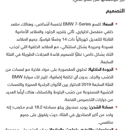
التصميم
السعة:
تتسع BMW 7-Series
لخمسة أشخاص، وهنالك مقعد
خلفي منفصل اختياري. تأتي بتنجيد الجلود والمقاعد الأمامية
القابلة للتعديل كهربائياً ذات 14 وضعًا قياسيًا. جميع المقاعد
فسيحة ومريحة بشكل استثنائي، مع المقاعد الخلفية التي تجذب
الثناء بشكل خاص؛ نظرًا لتصميم قاعدة العجلات الطويلة في الفئة
السابعة.
الجودة الداخلية:
تحتوي المقصورة على مواد فاخرة مع لمسات من
الخشب والجلد. بدون أي تكلفة إضافية، تتيح لك سيارة BMW
الفئة السابعة 2019 الاختيار بين الألوان الجلدية المميزة واللمسات
الخشبية المصنوعة من خشب البلوط والكستناء، هناك أيضًا العديد
من خيارات التخصيص الفخمة.
مساحة الشحن:
يوجد صندوق يبلغ مساحته 18.2 قدم مكعب؛ إنه
واحد من أكبر الصناديق في الفئة، حيث يتفوق على جميع
منافسي.