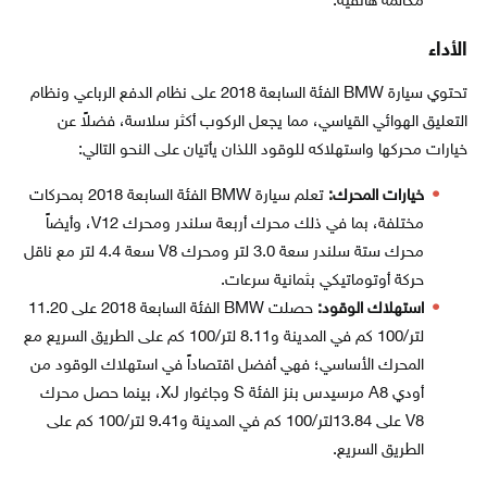
مكالمة هاتفية.
الأداء
تحتوي سيارة BMW الفئة السابعة 2018 على نظام الدفع الرباعي ونظام
التعليق الهوائي القياسي، مما يجعل الركوب أكثر سلاسة، فضلاً عن
خيارات محركها واستهلاكه للوقود اللذان يأتيان على النحو التالي:
خيارات المحرك:
تعلم سيارة BMW الفئة السابعة 2018 بمحركات
مختلفة، بما في ذلك محرك أربعة سلندر ومحرك V12، وأيضاً
محرك ستة سلندر سعة 3.0 لتر ومحرك V8 سعة 4.4 لتر مع ناقل
حركة أوتوماتيكي بثمانية سرعات.
استهلاك الوقود:
حصلت BMW الفئة السابعة 2018 على 11.20
لتر/100 كم في المدينة و8.11 لتر/100 كم على الطريق السريع مع
المحرك الأساسي؛ فهي أفضل اقتصاداً في استهلاك الوقود من
أودي A8 مرسيدس بنز الفئة S وجاغوار XJ، بينما حصل محرك
V8 على 13.84لتر/100 كم في المدينة و9.41 لتر/100 كم على
الطريق السريع.