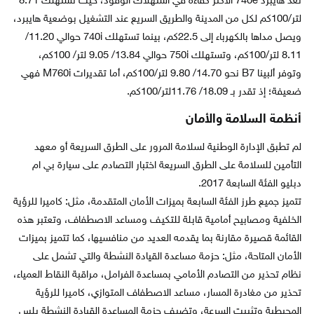
تعد هايبرد 740e الأكثر كفاءة في استهلاك الوقود، حيث تستهلك 8.71
لتر/100كم لكل من المدينة والطريق السريع عند التشغيل بوضعية هايبرد،
ويصل مداها بالكهرباء إلى 22.5كم، بينما تستهلك 740i حوالي 11.20/
8.11 لتر/100كم، وتستهلك 750i حوالي 13.84/ 9.05 لتر/ 100كم،
وتوفر ألبينا B7 نحو 14.70/ 9.80 لتر/100كم، أما تقديرات M760i فهي
ضعيفة؛ إذ تقدر بـ 18.09/ 11.76لتر/100كم.
أنظمة السلامة والأمان
لم تطبق الإدارة الوطنية لسلامة المرور على الطرق السريعة أو معهد
التأمين للسلامة على الطرق السريعة اختبار التصادم على سيارة بي ام
دبليو الفئة السابعة 2017.
تتميز جميع طرز الفئة السابعة بميزات الأمان المتقدمة، مثل: كاميرا للرؤية
الخلفية ومصابيح أمامية قابلة للتكيف ومساعد الاصطفاف، وتعتبر هذه
القائمة قصيرة مقارنة بما يقدمه العديد من منافسيها، كما تتميز بميزات
الأمان المتاحة، مثل: حزمة مساعدة القيادة النشطة والتي تشمل على
نظام تحذير من التصادم الأمامي بمساعدة الفرامل، مراقبة النقاط العمياء،
تحذير من مغادرة المسار، مساعد الاصطفاف المتوازي، كاميرا للرؤية
المحيطية وتثبيت السرعة، وتضيف حزمة المساعدة القيادة النشطة بلس