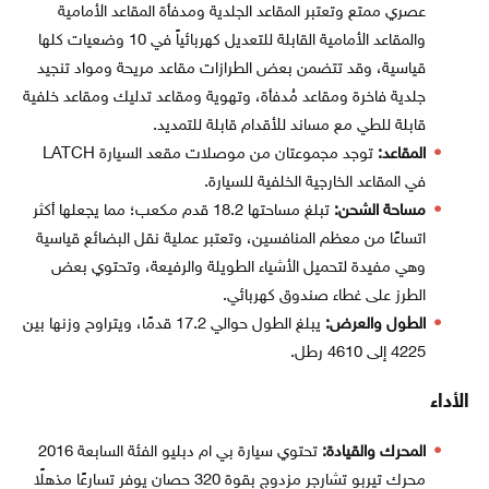
عصري ممتع وتعتبر المقاعد الجلدية ومدفأة المقاعد الأمامية
والمقاعد الأمامية القابلة للتعديل كهربائياً في 10 وضعيات كلها
قياسية، وقد تتضمن بعض الطرازات مقاعد مريحة ومواد تنجيد
جلدية فاخرة ومقاعد مُدفأة، وتهوية ومقاعد تدليك ومقاعد خلفية
قابلة للطي مع مساند للأقدام قابلة للتمديد.
المقاعد:
توجد مجموعتان من موصلات مقعد السيارة LATCH
في المقاعد الخارجية الخلفية للسيارة.
مساحة الشحن:
تبلغ مساحتها 18.2 قدم مكعب؛ مما يجعلها أكثر
اتساعًا من معظم المنافسين، وتعتبر عملية نقل البضائع قياسية
وهي مفيدة لتحميل الأشياء الطويلة والرفيعة، وتحتوي بعض
الطرز على غطاء صندوق كهربائي.
الطول والعرض:
يبلغ الطول حوالي 17.2 قدمًا، ويتراوح وزنها بين
4225 إلى 4610 رطل.
الأداء
المحرك والقيادة:
تحتوي سيارة بي ام دبليو الفئة السابعة 2016
محرك تيربو تشارجر مزدوج بقوة 320 حصان يوفر تسارعًا مذهلًا