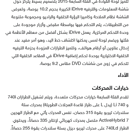
تتميز لوحة القيادة في الفئة السابعة 2015 بتصميم بسيط يتركز حول
شاشة المعلومات والترفيه iDrive الكبيرة بحجم 10.2 بوصة، وتعرض
الشاشة نظام الملاحة وكاميرا الرؤية الخلفية والراديو ومجموعة متنوعة
من التطبيقات، يتم التحكم فيها بواسطة مقبض وأزرار موجودة على
وحدة التحكم المركزية. يعمل iDrive بشكل أفضل من معظم الأنظمة في
فئتها ويضم لوحة لمس يمكنها اكتشاف خط اليد، وهو أمر مفيد عند
إدخال عناوين أو أرقام هواتف، وتتميز الطرازات المزودة بحزمة الترفيه
الخلفية الاختيارية بوحدة تحكم إضافية iDrive في المقاعد الخلفية التي
تتحكم في زوج من شاشات DVD مقاس 9.2 بوصة.
الأداء
خيارات المحركات
تقدم الفئة السابعة خيارات محركات متعددة، ويتم تشغيل الطرازان 740i
و 740 Li (يدل L على طراز قاعدة العجلات الطويلة) بمحرك ستة
سلندرات تيربو بقوة 315 حصان، نفس المحرك يأتي مع الطراز الهجين
ActiveHybrid 7 متصل بمحرك كهربائي لإنتاج 335 حصاناً، ويحتوي
الطراز 740Ld على محرك تيربو ديزل بستة سلندرات بقوة 255 حصاناً.