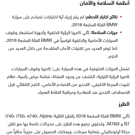
أنظمة السلامة والأمان
نتائج اختبار التحطم:
لم يتم إجراء أية اختبارات تصادم على سيارة
BMW الفئة السابعة 2018.
ميزات السلامة:
تأتي كاميرا الرؤية الخلفية وأجهزة استشعار وقوف
السيارات الأمامية والخلفية قياسياً في BMW الفئة السابعة 2018،
كما توفر العديد من تقنيات الأمان المتقدمة من خلال العديد من
الحزم.
تشمل الميزات المتوفرة في هذه السيارة على: كاميرا وقوف السيارات،
كاميرا الرؤية الليلية، الكشف عن وجود المشاة، شاشة عرض رأسية، نظام
تثبيت السرعة التكيفي، التحذير من التصادم الأمامي، الكبح التلقائي قبل
الاصطدام، التحذير عند المغادرة ومراقبة النقاط العمياء.
الطرز
تأتي BMW الفئة السابعة 2018 بالطرز التالية: i740، i750، e740، Alpina
B7 و M760i، وتحتوي جميع هذه الطرز على محركات خاصة بها مع ناقل
حركة أوتوماتيكي بثمانية سرعات، ويمكنك الحصول على مزيجاً مثالياً من