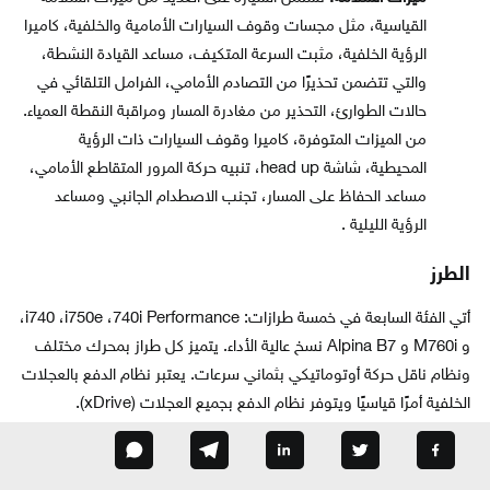
القياسية، مثل مجسات وقوف السيارات الأمامية والخلفية، كاميرا
الرؤية الخلفية، مثبت السرعة المتكيف، مساعد القيادة النشطة،
والتي تتضمن تحذيرًا من التصادم الأمامي، الفرامل التلقائي في
حالات الطوارئ، التحذير من مغادرة المسار ومراقبة النقطة العمياء.
من الميزات المتوفرة، كاميرا وقوف السيارات ذات الرؤية
المحيطية، شاشة head up، تنبيه حركة المرور المتقاطع الأمامي،
مساعد الحفاظ على المسار، تجنب الاصطدام الجانبي ومساعد
الرؤية الليلية .
الطرز
أتي الفئة السابعة في خمسة طرازات: i740 ،i750e ،740i Performance،
و M760i و Alpina B7 نسخ عالية الأداء. يتميز كل طراز بمحرك مختلف
ونظام ناقل حركة أوتوماتيكي بثماني سرعات. يعتبر نظام الدفع بالعجلات
الخلفية أمرًا قياسيًا ويتوفر نظام الدفع بجميع العجلات (xDrive).
BMW الفئة السابعة i740 :
تمتلك الفئة السابعة i740 محرك ستة
سلندر سعة 3.0 لتر يولد 320 حصان، ويعد هذا الطراز الأفضل