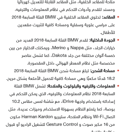
متاحة للمقاعد الخلفية، مثل المقاعد القابلة للتعديل كهربائياً
ومسند للقدم وأدوات التحكم في نظام المعلومات والترفيه.
المقاعد:
تحتوي المقاعد الخلفية في BMW الفئة السابعة 2018
على مراسي علوية وسفلية ومساحة كافية لتثبيت مقعدين
للأطفال.
الجودة الداخلية:
تقدم BMW الفئة السابعة 2018 العديد من
خيارات الجلد، مثل Nappa و Merino، ويمكنك الاختيار من بين
خمسة ألوان مختلفة من جلد Dakota، كما تشمل عناصر
مخصصة مثل نظام المعطر الهوائي داخل المقصورة.
مساحة الشحن:
تبلغ مساحة شحن BMW الفئة السابعة 2018
18.2 قدمًا مكعبًا وهي مساحة كافية لتحميل الأمتعة بشكل مريح.
المعلومات والترفيه والبلوتوث والملاحة:
تشمل BMW الفئة
السابعة 2018 نظام المعلومات والترفيه، الذي يمكن التحكم في
إعداداته باستخدام واجهة iDrive، مع شاشة لمس مقاس 10.2
بوصة، كما يتمتع النظام بسهولة الاستخدام وميزات عديدة، مثل
اتصال Wi-Fi ونظام الملاحة، ستيريو Harman Kardon مكون
من 16 مكبر صوت و Gesture Control لتشغيل الراديو أو قبول