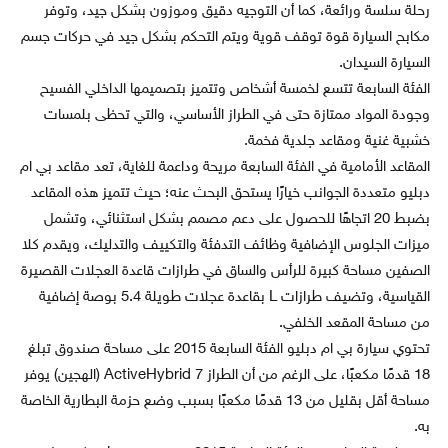
رحلة سلسة ورائعة، كما أن التوجيه دقيق وموزون بشكل جيد، وتوفر
مكابح السيارة قوة توقف قوية ويتم التحكم بشكل جيد في حركات جسم
السيارة السيدان.
الفئة السابعة تتسع لخمسة أشخاص وتتميز بتصميمها الداخلي الفسيح
وجودة المواد ممتازة حتى في الطراز الأساسي، والتي تحظى بلمسات
خشبية غنية ومقاعد جلدية فخمة.
المقاعد الأمامية في الفئة السابعة مريحة وداعمة للغاية، تعد مقاعد بي ام
دبليو متعددة الجوانب خيارًا يستحق البحث عنه؛ حيث تتميز هذه المقاعد
بضبط 20 اتجاهًا للحصول على دعم مصمم بشكل استثنائي، وتشمل
ميزات الجلوس الإضافية وظائف التدفئة والتكييف والتدليك، ويقدم كلا
الصفين مساحة كبيرة للرأس والساق في طرازات قاعدة العجلات القصيرة
القياسية، وتضيف طرازات L بقاعدة عجلات طويلة 5.4 بوصة إضافية
من مساحة المقعد الخلفي.
تحتوي سيارة بي ام دبليو الفئة السابعة 2015 على مساحة صندوق تبلغ
18 قدمًا مكعبًا، على الرغم من أن الطراز ActiveHybrid 7 (الهجين) يوفر
مساحة أقل بقليل من 13 قدمًا مكعبًا بسبب وضع حزمة البطارية الخاصة
به.