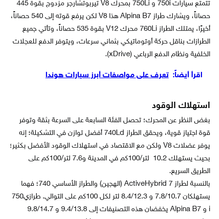
تتمتع سيارات 750i و 750Li بمحرك V8 تيربوتشارجر مزدوج بقوة 445
حصاناً، ويشارك طراز Alpina B7 هذا V8 لكن يرفع قوته إلى 540 حصاناً،
أخيرًا، يمتلك الطراز 760Li محرك V12 بقوة 535 حصاناً، وتأتي جميع
الطرازات بناقل حركة أوتوماتيكي بثماني سرعات، ويتوفر الدفع للعجلات
الخلفية ونظام الدفع الرباعي (xDrive).
اقرأ أيضاً:
تعرف على مواصفات أبرز سيارات هوندا
استهلاك الوقود
بغض النظر عن المحرك؛ تحصل الفئة السابعة على السرعة بثقة وتوفر
قوة اجتياز قوية، ويحقق الطراز 740Ld أفضل توازن في التشكيلة؛ إنه
يوفر عضلات V8 ولكن مع الاقتصاد في استهلاك الوقود الأفضل بكثير؛
بحيث يستهلك 10.2 لتر/100كم في المدينة و7.6 لتر/100كم على
الطريق السريع.
بالنسبة لطراز ActiveHybrid 7 (الهجين) والطراز الأساسي 740؛ فهما
يستهلكان 7.8/10.7 و 8.4/12.3 لتر لكل 100كم على التوالي. طرازي750
i و Alpina B7 يخفضان هذه التصنيفات إلى 9.4/13.8 و 9.8/14.7