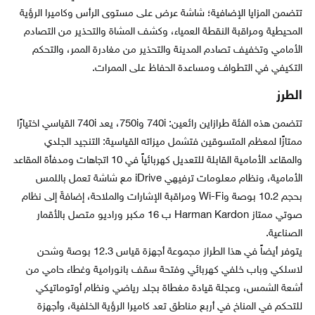
تتضمن المزايا الإضافية؛ شاشة عرض على مستوى الرأس وكاميرا الرؤية
المحيطية ومراقبة النقطة العمياء، وكشف المشاة والتحذير من التصادم
الأمامي وتخفيف تصادم المدينة والتحذير من مغادرة الممر، والتحكم
التكيفي في التطواف ومساعدة الحفاظ على الممرات.
الطرز
تتضمن هذه الفئة طرازاين رائعين: 740i و750i، يعد 740i القياسي اختيارًا
ممتازًا لمعظم المتسوقين فتشمل ميزاته القياسية: التنجيد الجلدي
والمقاعد الأمامية القابلة للتعديل كهربائياً في 10 اتجاهات ومدفأة المقاعد
الأمامية، ونظام معلومات ترفيهي iDrive مع شاشة تعمل باللمس
بحجم 10.2 بوصة وWi-Fi ومراقبة الإشارات والملاحة، إضافةَ إلى نظام
صوتي ممتاز Harman Kardon ب 16 مكبر وراديو متصل بالأقمار
الصناعية.
يتوفر أيضاً في هذا الطراز مجموعة أجهزة قياس 12.3 بوصة وشحن
لاسلكي وباب خلفي كهربائي وفتحة سقف بانورامية وغطاء حامي من
أشعة الشمس، وعجلة قيادة مغطاة بجلد رياضي ونظام أوتوماتيكي
للتحكم في المناخ في أربع مناطق تعد كاميرا الرؤية الخلفية، وأجهزة