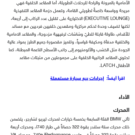
الأمامية بالمرونة والراحة للرحلات الطويلة، أما المقاعد الخلفية فهي
مريحة وواسعة خاصةً لطويلي القامة، وتعمل حزمة المقاعد التنفيذية
(EXECUTIVE LOUNGE) الاختيارية على تقليل عدد الركاب إلى أربعة،
لكنها تضيف وحدة تحكم مركزية ومقعدين خلفيين فرديين مع مساند
للأقدام، طاولة قابلة للطيّ وشاشات ترفيهية مزدوجة، والمقاعد الامامية
والخلفية مدفأة ومكيفة قياسياً، وتتميز مقصورة جميع الطرز بمواد عالية
الجودة مثل الخشب والألومنيوم إلى جانب الأسطح الناعمة المبطنة، كما
تحتوي المقاعد الجانبية الخلفية على مجموعتين من مثبتات مقاعد
الأطفال LATCH.
اقرأ أيضاً:
إجراءات بيع سيارة مستعملة
الأداء
المحرك
تأتي BMW الفئة السابعة بخمسة خيارات لمحرك تيربو تشارجر، يتضمن
ذلك محرك ستة سلندر بقوة 322 حصاناً في طراز i740، ومحرك أربعة