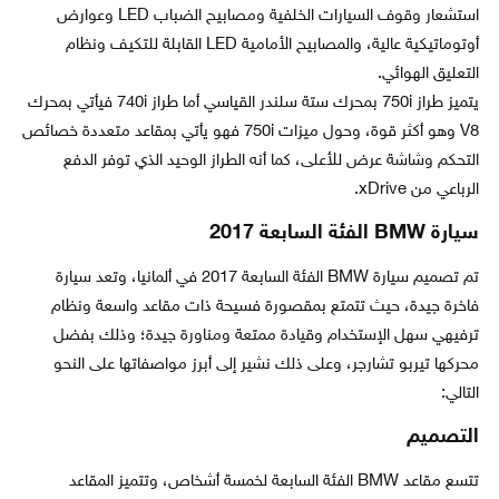
استشعار وقوف السيارات الخلفية ومصابيح الضباب LED وعوارض
أوتوماتيكية عالية، والمصابيح الأمامية LED القابلة للتكيف ونظام
التعليق الهوائي.
يتميز طراز 750i بمحرك ستة سلندر القياسي أما طراز 740i فيأتي بمحرك
V8 وهو أكثر قوة، وحول ميزات 750i فهو يأتي بمقاعد متعددة خصائص
التحكم وشاشة عرض للأعلى، كما أنه الطراز الوحيد الذي توفر الدفع
الرباعي من xDrive.
سيارة BMW الفئة السابعة 2017
تم تصميم سيارة BMW الفئة السابعة 2017 في ألمانيا، وتعد سيارة
فاخرة جيدة، حيث تتمتع بمقصورة فسيحة ذات مقاعد واسعة ونظام
ترفيهي سهل الإستخدام وقيادة ممتعة ومناورة جيدة؛ وذلك بفضل
محركها تيربو تشارجر، وعلى ذلك نشير إلى أبرز مواصفاتها على النحو
التالي:
التصميم
تتسع مقاعد BMW الفئة السابعة لخمسة أشخاص، وتتميز المقاعد