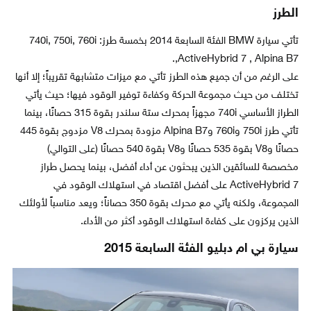
الطرز
تأتي سيارة BMW الفئة السابعة 2014 بخمسة طرز: 740i, 750i, 760i
ActiveHybrid 7 , Alpina B7,.
على الرغم من أن جميع هذه الطرز تأتي مع ميزات متشابهة تقريباً؛ إلا أنها
تختلف من حيث مجموعة الحركة وكفاءة توفير الوقود فيها؛ حيث يأتي
الطراز الأساسي 740i مجهزاً بمحرك ستة سلندر بقوة 315 حصانًا، بينما
تأتي طرز 750i و760i وAlpina B7 مزودة بمحرك V8 مزدوج بقوة 445
حصانًا وV8 بقوة 535 حصانًا وV8 بقوة 540 حصانًا (على التوالي)
مخصصة للسائقين الذين يبحثون عن أداء أفضل، بينما يحصل طراز
ActiveHybrid 7 على أفضل اقتصاد في استهلاك الوقود في
المجموعة، ولكنه يأتي مع محرك بقوة 350 حصاناً؛ ويعد مناسباً لأولئك
الذين يركزون على كفاءة استهلاك الوقود أكثر من الأداء.
سيارة بي ام دبليو الفئة السابعة 2015