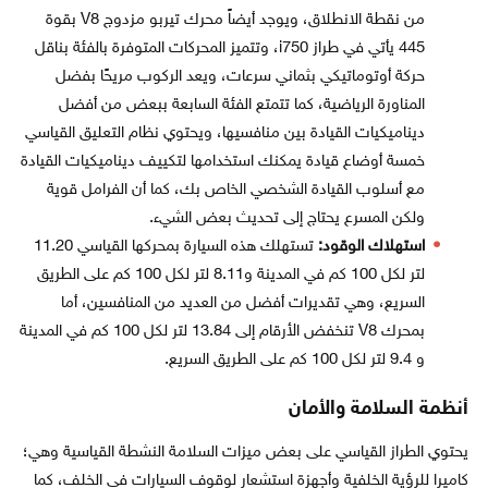
من نقطة الانطلاق، ويوجد أيضاً محرك تيربو مزدوج V8 بقوة
445 يأتي في طراز i750، وتتميز المحركات المتوفرة بالفئة بناقل
حركة أوتوماتيكي بثماني سرعات، ويعد الركوب مريحًا بفضل
المناورة الرياضية، كما تتمتع الفئة السابعة ببعض من أفضل
ديناميكيات القيادة بين منافسيها، ويحتوي نظام التعليق القياسي
خمسة أوضاع قيادة يمكنك استخدامها لتكييف ديناميكيات القيادة
مع أسلوب القيادة الشخصي الخاص بك، كما أن الفرامل قوية
ولكن المسرع يحتاج إلى تحديث بعض الشيء.
استهلاك الوقود:
تستهلك هذه السيارة بمحركها القياسي 11.20
لتر لكل 100 كم في المدينة و8.11 لتر لكل 100 كم على الطريق
السريع، وهي تقديرات أفضل من العديد من المنافسين، أما
بمحرك V8 تنخفض الأرقام إلى 13.84 لتر لكل 100 كم في المدينة
و 9.4 لتر لكل 100 كم على الطريق السريع.
أنظمة السلامة والأمان
يحتوي الطراز القياسي على بعض ميزات السلامة النشطة القياسية وهي؛
كاميرا للرؤية الخلفية وأجهزة استشعار لوقوف السيارات في الخلف، كما