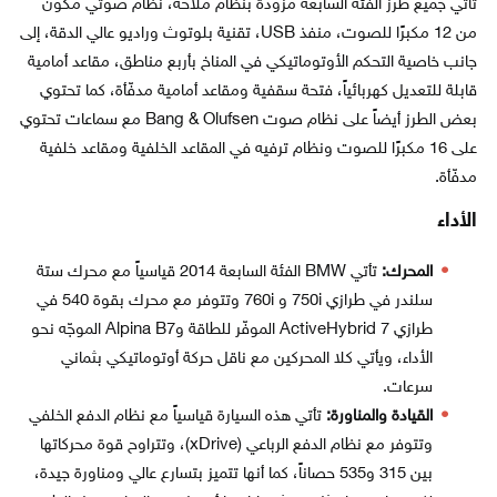
تأتي جميع طرز الفئة السابعة مزودة بنظام ملاحة، نظام صوتي مكوّن
من 12 مكبرًا للصوت، منفذ USB، تقنية بلوتوث وراديو عالي الدقة، إلى
جانب خاصية التحكم الأوتوماتيكي في المناخ بأربع مناطق، مقاعد أمامية
قابلة للتعديل كهربائياً، فتحة سقفية ومقاعد أمامية مدفّأة، كما تحتوي
بعض الطرز أيضاً على نظام صوت Bang & Olufsen مع سماعات تحتوي
على 16 مكبرًا للصوت ونظام ترفيه في المقاعد الخلفية ومقاعد خلفية
مدفّأة.
الأداء
المحرك:
تأتي BMW الفئة السابعة 2014 قياسياً مع محرك ستة
سلندر في طرازي 750i و 760i وتتوفر مع محرك بقوة 540 في
طرازي ActiveHybrid 7 الموفّر للطاقة وAlpina B7 الموجّه نحو
الأداء، ويأتي كلا المحركين مع ناقل حركة أوتوماتيكي بثماني
سرعات.
القيادة والمناورة:
تأتي هذه السيارة قياسياً مع نظام الدفع الخلفي
وتتوفر مع نظام الدفع الرباعي (xDrive)، وتتراوح قوة محركاتها
بين 315 و535 حصاناً، كما أنها تتميز بتسارع عالي ومناورة جيدة،