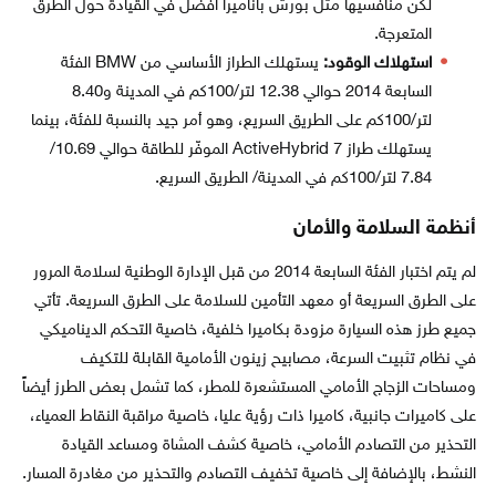
لكن منافسيها مثل بورش باناميرا أفضل في القيادة حول الطرق
المتعرجة.
استهلاك الوقود:
يستهلك الطراز الأساسي من BMW الفئة
السابعة 2014 حوالي 12.38 لتر/100كم في المدينة و8.40
لتر/100كم على الطريق السريع، وهو أمر جيد بالنسبة للفئة، بينما
يستهلك طراز ActiveHybrid 7 الموفّر للطاقة حوالي 10.69/
7.84 لتر/100كم في المدينة/ الطريق السريع.
أنظمة السلامة والأمان
لم يتم اختبار الفئة السابعة 2014 من قبل الإدارة الوطنية لسلامة المرور
على الطرق السريعة أو معهد التأمين للسلامة على الطرق السريعة. تأتي
جميع طرز هذه السيارة مزودة بكاميرا خلفية، خاصية التحكم الديناميكي
في نظام تثبيت السرعة، مصابيح زينون الأمامية القابلة للتكيف
ومساحات الزجاج الأمامي المستشعرة للمطر، كما تشمل بعض الطرز أيضاً
على كاميرات جانبية، كاميرا ذات رؤية عليا، خاصية مراقبة النقاط العمياء،
التحذير من التصادم الأمامي، خاصية كشف المشاة ومساعد القيادة
النشط، بالإضافة إلى خاصية تخفيف التصادم والتحذير من مغادرة المسار.