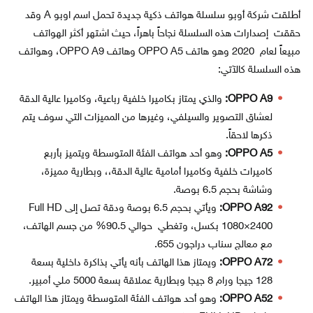
أطلقت شركة أوبو سلسلة هواتف ذكية جديدة تحمل اسم اوبو A وقد
حققت إصدارات هذه السلسلة نجاحاً باهراً، حيث اشتهر أكثر الهواتف
مبيعاً لعام 2020 وهو هاتف OPPO A5 وهاتف OPPO A9، وهواتف
هذه السلسلة كالآتي:
OPPO A9:
والذي يمتاز بكاميرا خلفية رباعية، وكاميرا عالية الدقة
لعشاق التصوير والسيلفي، وغيرها من المميزات التي سوف يتم
ذكرها لاحقاً.
OPPO A5:
وهو أحد هواتف الفئة المتوسطة ويتميز بأربع
كاميرات خلفية وكاميرا أمامية عالية الدقة،، وبطارية مميزة،
وشاشة بحجم 6.5 بوصة.
OPPO A92:
ويأتي بحجم 6.5 بوصة ودقة تصل إلى Full HD
1080×2400 بكسل، وتغطي حوالي 90.5% من جسم الهاتف،
مع معالج سناب دراجون 655.
OPPO A72:
ويمتاز هذا الهاتف بأنه يأتي بذاكرة داخلية بسعة
128 جيجا ورام 8 جيجا وبطارية عملاقة بسعة 5000 ملي أمبير.
OPPO A52:
وهو أحد هواتف الفئة المتوسطة ويمتاز هذا الهاتف