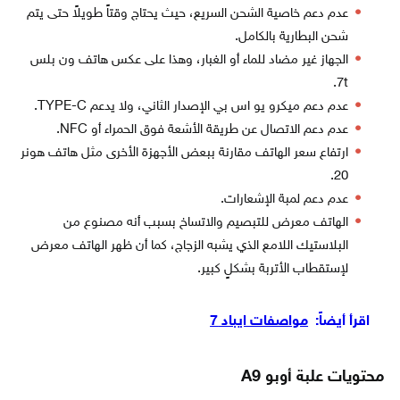
عدم دعم خاصية الشحن السريع، حيث يحتاج وقتاً طويلاً حتى يتم
شحن البطارية بالكامل.
الجهاز غير مضاد للماء أو الغبار، وهذا على عكس هاتف ون بلس
7t.
عدم دعم ميكرو يو اس بي الإصدار الثاني، ولا يدعم TYPE-C.
عدم دعم الاتصال عن طريقة الأشعة فوق الحمراء أو NFC.
ارتفاع سعر الهاتف مقارنة ببعض الأجهزة الأخرى مثل هاتف هونر
20.
عدم دعم لمبة الإشعارات.
الهاتف معرض للتبصيم والاتساخ بسبب أنه مصنوع من
البلاستيك اللامع الذي يشبه الزجاج، كما أن ظهر الهاتف معرض
لإستقطاب الأتربة بشكلٍ كبير.
اقرأ أيضاً:
مواصفات ايباد 7
محتويات علبة أوبو A9