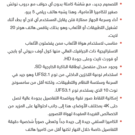
التصميم جديد، مع شاشة كاملة بدون أي حواف مع دروب نوتش
صغير للكاميرا الأمامية، وهذا يشبه هاتف ريلمي 5 برو.
أداء وسرعة الجهاز ممتازة فلن يقابل المستخدم أي لاج أو بطء أثناء
تشغيل التطبيقات أو الألعاب وهو بذلك ينافس هاتف هونر 20
لايت.
مناسب لاستخدام هواة الألعاب ممن يفضلون الألعاب
الاستراتيجية ذات الجرافيك العالي منها كول أوف ديوتي أو بابجي
أو فورت نايت وعلى جودة HD.
وجود مدخل منفصل لبطاقة الذاكرة الخارجية SD.
استخدام نوعية التخزين الداخلي من نوع UFS2.1 وهو جيد في
السرعة وسلاسة النظام والتطبيقات، ولكنه أقل من سامسونج
نوت 10 الذي يستخدم نوع UFS3.1.
إمكانية التقاط صور نقية وواضحة التفاصيل بجودة عالية تصل
حتى 4K بمختلف الأوضاع، هذا إلى جانب احتوائها على المزيد من
الخصائص الفريدة المفيدة لهواة التصوير.
الكاميرا السلفي جيدة إلى جيدة جداً وتعطي صوراً شخصية دقيقة
التفاصيل خاصة خلال النهار لكنها أقل من كاميرا هاتف