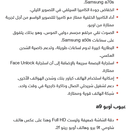
Samsung a70s.
انخفاض جودة الكاميرا السيلفي في التصوير الليلي.
أداء الكاميرا الخلفية ممتاز مع كاميرا للتصوير الواسع من أجل تجربة
ممتازة من اوبو.
الصوت نقي مرتفع مجسم دولبي اتموس، وهو بذلك يتفوق
على سماعات Samsung a50s.
البطارية كبيرة تدوم لساعات طويلة، وتدعم خاصية الشحن
العكسي.
استجابة البصمة سريعة بالإضافة إلى أن استجابة Face Unlock
ممتازة.
إمكانية استخدام الهاتف كباور بنك وشحن الهواتف الأخرى.
دعم تشغيل شريحتي اتصال وذاكرة خارجية في وقت واحد.
شبكة الهاتف قوية وممتازة.
عيوب أوبو a9
دقة الشاشة ضعيفة وليست Full HD وهذا على عكس هاتف
شاومي 9t برو وهاتف أوبو رينو 2f.