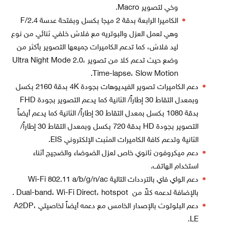
وخي لتصوير Macro.
الكاميرا الرابعة بدقة 2 ميجا بكسل وبفتحة عدسة F/2.4
وهي لعمل العزل والبوتريه مع فلاش خلفي ثنائي من نوع
ليد فلاش، كما تدعم الكاميرات جميعها التصوير بأكثر من
وضع حيث تدعم كلا من تصوير Ultra Night Mode 2.0،
Time-lapse، Slow Motion.
دعم الكاميرات تصوير الفيديوهات بجودة 4K بدقة 2160 بكسل
وبمعدل التقاط 30 إطاراً/ الثانية كما يدعم التصوير بجودة FHD
بدقة 1080 بكسل بمعدل التقاط 30 إطاراً/ الثانية كما يدعم أيضاً
التصوير بجودة HD بدقة 720 بكسل وبمعدل التقاط 30 إطاراً/
الثانية وتدعم كافة الكاميرات المثبت الإلكتروني EIS.
دعم ميكروفون ثانوي خاص لعزل الضوضاء والضجيج أثناء
استخدام الهاتف.
دعم الواي فاي بالترددات التالية Wi-Fi 802.11 a/b/g/n/ac
بالإضافة لدعمه كلاً من Dual-band، Wi-Fi Direct، hotspot .
دعم البلوتوث بالإصدار الخامس مع دعمه أيضاً لخاصيتي A2DP،
LE.