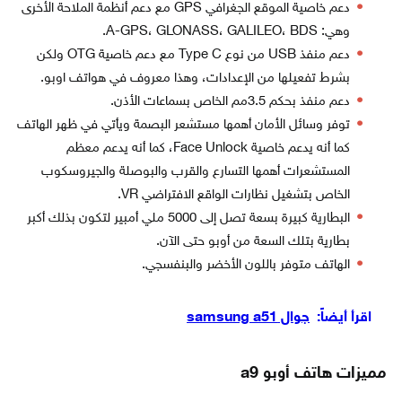
دعم خاصية الموقع الجغرافي GPS مع دعم أنظمة الملاحة الأخرى
وهي: A-GPS، GLONASS، GALILEO، BDS.
دعم منفذ USB من نوع Type C مع دعم خاصية OTG ولكن
بشرط تفعيلها من الإعدادات، وهذا معروف في هواتف اوبو.
دعم منفذ بحكم 3.5مم الخاص بسماعات الأذن.
توفر وسائل الأمان أهمها مستشعر البصمة ويأتي في ظهر الهاتف
كما أنه يدعم خاصية Face Unlock، كما أنه يدعم معظم
المستشعرات أهمها التسارع والقرب والبوصلة والجيروسكوب
الخاص بتشغيل نظارات الواقع الافتراضي VR.
البطارية كبيرة بسعة تصل إلى 5000 ملي أمبير لتكون بذلك أكبر
بطارية بتلك السعة من أوبو حتى الآن.
الهاتف متوفر باللون الأخضر والبنفسجي.
اقرأ أيضاً:
جوال samsung a51
مميزات هاتف أوبو a9