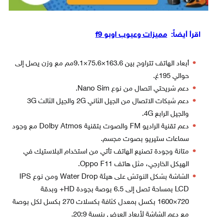
اقرأ أيضاً:
مميزات وعيوب اوبو f9
أبعاد الهاتف تتراوح بين 163.6×75.6×9.1مم مع وزن يصل إلى
حوالي 195غ.
دعم شريحتي اتصال من نوع Nano Sim.
دعم شبكات الاتصال من الجيل الثاني 2G والجيل الثالث 3G
والجيل الرابع 4G.
دعم تقنية الراديو FM والصوت بتقنية Dolby Atmos مع وجود
سماعات ستيريو بصوت مجسم.
متانة وجودة تصنيع الهاتف تأتي من استخدام البلاستيك في
الهيكل الخارجي، مثل هاتف Oppo F11.
الشاشة بشكل النوتش على هيئة Water Drop ومن نوع IPS
LCD بمساحة تصل إلى 6.5 بوصة بجودة HD+ وبدقة
720×1600 بكسل بمعدل كثافة بكسلات 270 بكسل لكل بوصة
مع دعم الشاشة لأبعاد العرض بنسبة 20:9.