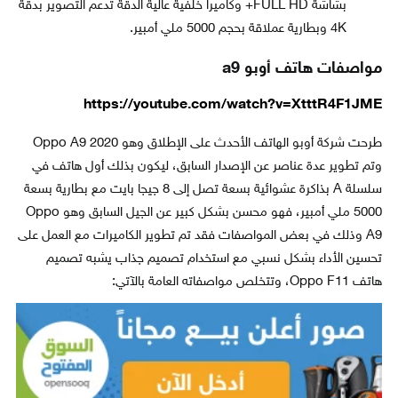
بشاشة FULL HD+ وكاميرا خلفية عالية الدقة تدعم التصوير بدقة
4K وبطارية عملاقة بحجم 5000 ملي أمبير.
مواصفات هاتف أوبو a9
https://youtube.com/watch?v=XtttR4F1JME
طرحت شركة أوبو الهاتف الأحدث على الإطلاق وهو Oppo A9 2020
وتم تطوير عدة عناصر عن الإصدار السابق، ليكون بذلك أول هاتف في
سلسلة A بذاكرة عشوائية بسعة تصل إلى 8 جيجا بايت مع بطارية بسعة
5000 ملي أمبير، فهو محسن بشكل كبير عن الجيل السابق وهو Oppo
A9 وذلك في بعض المواصفات فقد تم تطوير الكاميرات مع العمل على
تحسين الأداء بشكل نسبي مع استخدام تصميم جذاب يشبه تصميم
هاتف Oppo F11، وتتخلص مواصفاته العامة بالآتي: