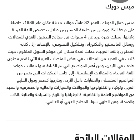
ميس دويك
ميس جمال الدويك، العمر 32 عاماً، مواليد مدينة عمّان عام 1989، حاصلة
على درجة البكالوريوس من جامعة الحسين بن طلال، تخصص اللغة العربية
وآدابها، تمتلك خبرة تزيد عن 4 سنوات في مجاليّ التدقيق اللغوي للمقالات
ورسائل الماجستير والدكتوراه، وتشكيل النصوص، بالإضافة إلى كتابة
المحتوى باللغة العربية، عملت لمدة سنتان في موقع السوق المفتوح، حيث
كتبت في العديد من المجالات في بعض المنصات العربية التي تقدم محتوى
هادف في الأردن، ومن أهم المواضيع التي تم الكتابة فيها مقالات قواعد
اللغة العربية، والمقالات الإسلامية، إلى جانب الديكورات التي تعتبر من
المواضيع المفضلة، والعقارات داخل الأردن وخارجها كمصر ودول الخليج
العربي وتركيا، والتكنولوجيا والجوالات والسيارات والمالية والمصرفية والعديد
من المواضيع العامة والثقافية؛ كالجغرافيا والتاريخ والسياحة والعناية بالذات
والصحة، وفن الطهي سواء المطبخ العربي أو العالمي.
المقالات الرائجة