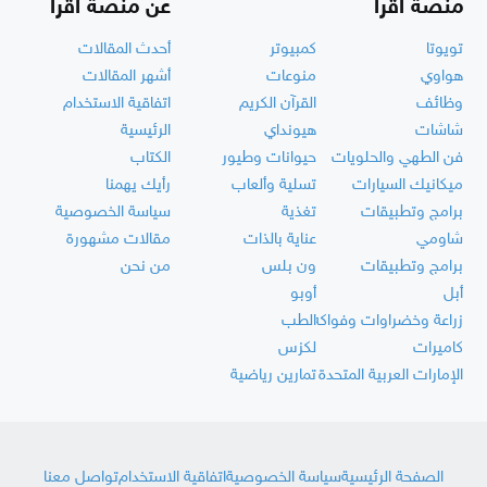
منصة أقرأ
عن منصة أقرأ
تويوتا
كمبيوتر
أحدث المقالات
هواوي
منوعات
أشهر المقالات
وظائف
القرآن الكريم
اتفاقية الاستخدام
شاشات
هيونداي
الرئيسية
فن الطهي والحلويات
حيوانات وطيور
الكتاب
ميكانيك السيارات
تسلية وألعاب
رأيك يهمنا
برامج وتطبيقات
تغذية
سياسة الخصوصية
شاومي
عناية بالذات
مقالات مشهورة
برامج وتطبيقات
ون بلس
من نحن
أبل
أوبو
زراعة وخضراوات وفواكه
الطب
كاميرات
لكزس
الإمارات العربية المتحدة
تمارين رياضية
الصفحة الرئيسية
سياسة الخصوصية
اتفاقية الاستخدام
تواصل معنا