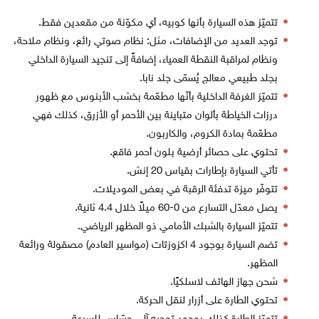
تتميّز هذه السيارة بأنها كوبيه، أي مكوّنة من مقعدين فقط.
توجد العديد من الإضافات، مثل: نظام صوتي رائع، ونظام ملاحة،
ونظام لمراقبة النقطة العمياء، إضافةً إلى تنجيد السيارة الداخلي
بجلد طبيعي معالج يُسمّى جلد نابا.
تتميّز الغرفة الداخلية بأنّها مطعّمة بخشب الأبنوس مع ظهور
درزات الخياطة بألوان متباينة بين الأحمر أو الأزرق، كذلك فهي
مطعّمة بمادة الكروم، والكاربون.
تحتوي على حصائر أرضية بلون أحمر فاقع.
تأتي السيارة بإطارات بقياس 20 إنش.
تتوفّر ميزة تدفئة الرقبة في بعض الموديلات.
يصل معدّل التسارع من 0-60 ميلاً خلال 4.4 ثانية.
تتميّز السيارة بالشبك الأمامي ذو المظهر الرياضي.
تضم السيارة بوجود 4 اكزوزتات (مواسير العادم) مصقولة ورائعة
المظهر.
شحن جهاز الهاتف لاسلكيًا.
تحتوي الطارة على أزرار لنقل الحركة.