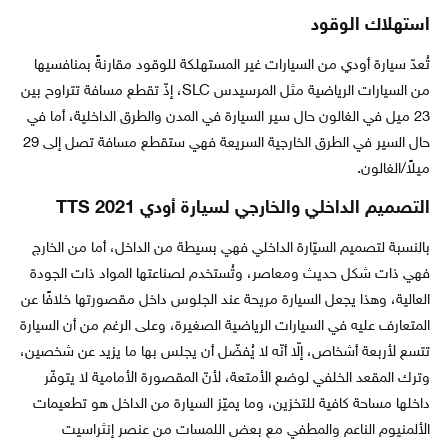
استهلاك الوقود
تُعدّ سيارة أودي من السيارات غير المستهلكة للوقود مقارنةً بمنافسيها
من السيارات الرياضية مثل المرسيدس SLC، إذّ تقطع مسافة تتراوح بين
23 ميل في الغالون حال سير السيارة في المدن والطرق الداخلية، أما في
حال السير في الطرق الخارجية السريعة فهي ستقطع مسافة تصل إلى 29
ميلاً/الغالون.
التصميم الداخلي والخارجي لسيارة أودي TTS 2021
بالنسبة لتصميم السيّارة الداخلي فهي بسيطة من الداخل، أما من الخارج
فهي ذات شكل حديث ومعاصر، وتُستخدم لصناعتها المواد ذات الجودة
العالية، وهذا يجعل السيارة مريحة عند الجلوس داخل مقصورتها خلافًا عن
المتعارف عليه في السيارات الرياضية الصغيرة، وعلى الرغم من أن السيارة
تتسع لأربعة أشخاص، إلّا أنّه لا يُفضّل أن يجلس بها ما يزيد عن شخصين،
وترك المقعد الخلفي لوضع الأمتعة، لأنّ المقصورة الأمامية لا يتوفّر
داخلها مساحة كافية للتخزين، وما يميّز السيارة من الداخل هو تطعيمات
الألمنيوم الناعم والمطفي مع بعض اللمسات من عنصر إنثراسيت