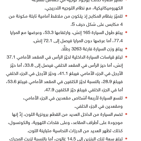
تتميّز الطارة كذلك بوجود توجيه آلي حسّاس للسرعة
الكهروميكانيكية، مع نظام التوجيه التدريجي.
تتميّز بنظام المكابح إذ يتكون من ملاقط أمامية ثابتة مكونة من
4 مكابس على شكل حرف S.
يبلغ طول السيارة 165 إنش، وارتفاعها 53.3، وعرضها مع المرايا
77.4، أما عرضها دون المرايا فيصل إلى 72.1 إنش.
يبلغ وزن السيارة فارغة 3263 رطلًا.
تبلغ قياسات السيارة الداخلية لحيّز الرأس في المقعد الأمامي 37.1
إنش، أما حيز الرأس في المقعد الخلفي فيصل إلى 33.8، أما حيّز
الأرجل في الجزء الأمامي فيبلغ 41.1، وحيّز الأرجل في الجزء الخلفي
فيبلغ 28.9، بالنسبة لحيّز الكتفين في المقعد الأمامي فيبلغ 53.6،
أما في الجزء الخلفي فيبلغ حيّز الكتفين 47.9.
تتسع السيارة لأربعة أشخاص مقعدين في الجزء الأمامي،
ومقعدين في الجزء الخلفي.
تضم السيارة من الداخل العديد من القطع برونزية اللون، إذّ إنها
موجودة على أطراف المقاعد، وعلى فتحات التهوية، والكونسول،
كذلك تظهر العديد من الدرزات النحاسية متباينة اللون.
تبلغ سعة تنك البنزين إلى 14.5 غالون، أما بالنسبة لزيت المحرك