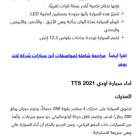
فإنها تحتاج لكمية تُقدر بستة لترات تقريبًا.
تتميّز هذه السيارة بأنها مزودة بمصابيح أمامية LED.
تتوفّر السيارة بعدّة ألوان جذّابة وهي الأزرق ، والأحمر، والأبيض،
والرمادي
تضم السيارة لوحدة عدادات بقياس 12.3 إنش.
اقرأ أيضاً:
مراجعة شاملة لمواصفات أبرز سيارات شركة لاند
روفر
أداء سيارة أودي TTS 2021
المحرك
تحتوي السيارة على محرّك 4 سلندر بقوة 288 حصاناً، وعزم دوران يبلغ
280 رطل/ قدم، وتضم ناقل حركة أوتوماتيكي ذو سبع سرعات، وتُعدّ
من السيارات ذات الدفع الرباعي، ومن الجدير بالذكر أن أداء السيارة عالي
وهي سريعة الاستجابة.