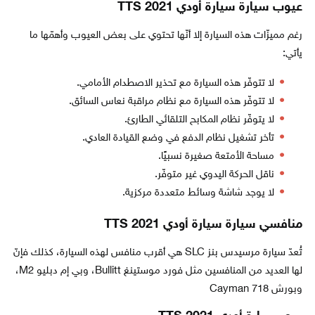
عيوب سيارة سيارة أودي TTS 2021
رغم مميزّات هذه السيارة إلا أنّها تحتوي على بعض العيوب وأهمّها ما
يأتي:
لا تتوفّر هذه السيارة مع تحذير الاصطدام الأمامي.
لا تتوفّر هذه السيارة مع نظام مراقبة نعاس السائق.
لا يتوفّر نظام المكابح التلقائي الطارئ.
تأخر تشغيل نظام الدفع في وضع القيادة العادي.
مساحة الأمتعة صغيرة نسبيًا.
ناقل الحركة اليدوي غير متوفّر.
لا يوجد شاشة وسائط متعددة مركزية.
منافسي سيارة سيارة أودي TTS 2021
تُعدّ سيارة مرسيدس بنز SLC هي أقرب منافس لهذه السيارة، كذلك فإنّ
لها العديد من المنافسين مثل فورد موستينغ Bullitt، وبي إم دبليو M2،
وبورش 718 Cayman