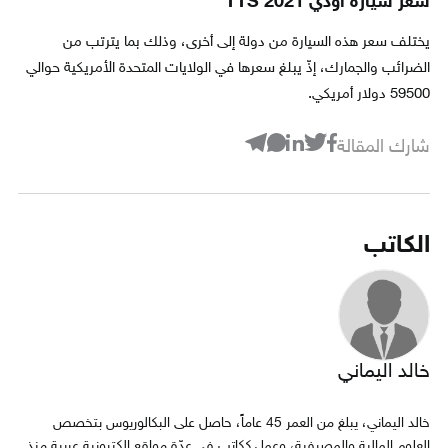
سعر سيارة أودي TTS 2021
يختلف سعر هذه السيارة من دولة إلى أخرى، وذلك بما يترتب من
الضرائب والجمارك، إذّ يبلغ سعرها في الولايات المتحدة الأمريكية حوالي
59500 دولار أمريكي.
شارك المقالة
الكاتب
خالد اليماني
خالد اليماني، يبلغ من العمر 45 عاماً، حاصل على البكالوريوس بتخصص
العلوم المالية والمصرفية، وعمل ككاتب في عدّة مواقع إلكترونية عربية منذ