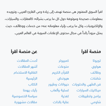
اقرأ السوق المفتوح هي منصة تهدف إلى زيادة وعي القارئ العربي، وتزويده
بمعلومات صحيحة وموثوقة حول كل ما يرغب بشرائه؛ كالعقارات، والسيارات،
والإلكترونيات، وكل ما يرغب بإثراء معلوماته عنه؛ من خدمات ووظائف، حيث
يمثل مزوداً رائداً في مجال محتوى الإعلانات المبوبة في العالم العربي.
منصة أقرأ
عن منصة أقرأ
تويوتا
كمبيوتر
أحدث المقالات
هواوي
منوعات
أشهر المقالات
وظائف
القرآن الكريم
اتفاقية الاستخدام
شاشات
هيونداي
الرئيسية
فن الطهي والحلويات
حيوانات وطيور
الكتاب
ميكانيك السيارات
تسلية وألعاب
رأيك يهمنا
برامج وتطبيقات
تغذية
سياسة الخصوصية
شاومي
عناية بالذات
مقالات مشهورة