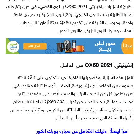
الخارجيّة لسيّارات إنفينيتي QX60 2021 باللون الفضيّ، في حين يتمّ طلاء
المرايا الجانبيّة بذات اللون الخارجيّ، وتمّ تزويد السيّارة بعادم ذي فتحة
واحدة، وحرصت الشركة على تقديم QX60 بعدّة ألوان تنال إعجاب
العملاء، ومنها: اللون الأزرق، واللون الأحمر.
إنفينيتي QX60 2021 من الداخل
تتميّز هذه السيّارة بمقصورتها الفاخرة؛ حيث تحتوي على كافّة ثلاثة
صفوف من المقاعد الجلديّة، ويضمّ الصفّ الأوسط ثلاثة مقاعد، في
حين يحتوي كلّ من الصفّ الأوّل والصفّ الأخير على مقعدين اثنين
فحسب، كما تمّ تنجيد العديد من أجزاء QX60 2021 الداخليّة باستخدام
الجلد، وتتكوّن مقابض أبوابها الداخليّة من الكروم، وتمّ تزويدها ببعض
الأجزاء الخشبيّة التي تضيف مزيداً من الجمال.
اقرأ أيضاً:
دليلك الشامل عن سيارة بويك انكور