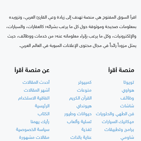
اقرأ السوق المفتوح هي منصة تهدف إلى زيادة وعي القارئ العربي، وتزويده
بمعلومات صحيحة وموثوقة حول كل ما يرغب بشرائه؛ كالعقارات، والسيارات،
والإلكترونيات، وكل ما يرغب بإثراء معلوماته عنه؛ من خدمات ووظائف، حيث
يمثل مزوداً رائداً في مجال محتوى الإعلانات المبوبة في العالم العربي.
منصة أقرأ
عن منصة أقرأ
تويوتا
كمبيوتر
أحدث المقالات
هواوي
منوعات
أشهر المقالات
وظائف
القرآن الكريم
اتفاقية الاستخدام
شاشات
هيونداي
الرئيسية
فن الطهي والحلويات
حيوانات وطيور
الكتاب
ميكانيك السيارات
تسلية وألعاب
رأيك يهمنا
برامج وتطبيقات
تغذية
سياسة الخصوصية
شاومي
عناية بالذات
مقالات مشهورة