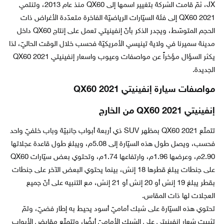
JX، ثمّ قامت الشركة بتغيير اسمها إلى QX60 منذ عام 2013، وتنتمي
QX60 2021 إلى فئة السيّارات الرياضيّة الفاخرة متعدّدة الأغراض ذات
الحجم المتوسّط، ويجدر الذكر بأنّ إنفينيتي تعمل على إنتاج QX60 داخل
مدينة سميرنا في ولاية تينيسي الأمريكيّة فحسب خلال الوقت الحاليّ، لذا
يكثر السؤال مؤخراً عن مواصفات وعيوب واسعار إنفينيتي QX60 2021
الجديدة.
مواصفات سيارة إنفينيتي QX60 2021
إنفينيتي QX60 2021 من الخارج
تتمتّع QX60 2021 بمظهر SUV ذي أربعة أبواب جانبيّة وباب خلفيّ واحد
فحسب، ويصل طول هذه السيّارة إلى 5.08م، ويبلغ طول قاعدة عجلاتها
2.90م، وعرضها 1.96م، وارتفاعها 1.74م، وتحتوي بعض سيّارات QX60
على جنطات يبلغ قطرها 18 إنش، بينما يحتوي البعض الآخر على جنطات
بقطر يبلغ 19 إنش أو 20 إنش أو 21 إنش، مع التنبيه على أنّ جميع
العجلات لها ذات المقاس.
تحتوي هذه السيّارة على شبك أماميّ أسود يحيط به إطار فضيّ، وتمّ
تثبيت شعار إنفينيتي على الشبك الأماميّ أيضًا، وتتمتّع مقابض الأبواب