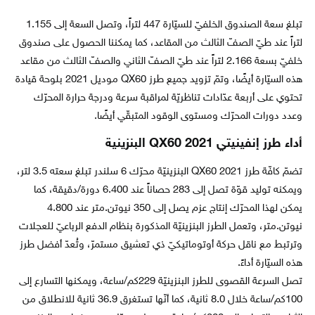
تبلغ سعة الصندوق الخلفيّ للسيّارة 447 لتراً، وتصل السعة إلى 1.155
لتراً عند طيّ الصفّ الثالث من المقاعد، كما يمكننا الحصول على صندوق
خلفيّ بسعة 2.166 لتراً عند طيّ الصفّ الثاني والصفّ الثالث من مقاعد
هذه السيّارة أيضًا، وتمّ تزويد جميع طرز QX60 موديل 2021 بلوحة قيادة
تحتوي على أربعة عدّادات تناظريّة لمراقبة سرعة ودرجة حرارة المحرّك
وعدد دورات المحرّك ومستوى الوقود المتبقّي أيضًا.
أداء طرز إنفينيتي QX60 2021 البنزينية
تضمّ كافّة طرز QX60 2021 البنزينيّة محرّك 6 سلندر تبلغ سعته 3.5 لتر،
ويمكنه توليد قوّة تصل إلى 283 حصاناً عند 6.400 دورة/دقيقة، كما
يمكن لهذا المحرّك إنتاج عزم يصل إلى 350 نيوتن.متر عند 4.800
نيوتن.متر، وتعمل الطرز البنزينيّة المذكورة بنظام الدفع الرباعيّ للعجلات
وترتبط مع ناقل حركة أوتوماتيكيّ ذي تعشيق مستمرّ، وتُعدّ أفضل طرز
هذه السيّارة أداءً.
تصل السرعة القصوى للطرز البنزينيّة 229كم/ساعة، ويمكنها التسارع إلى
100كم/ساعة خلال 8.0 ثانية، كما أنّها تستغرق 36.9 ثانية للانطلاق من