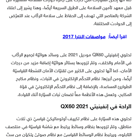
كما أنّها إحدى السيّارات التي حازت على جائزة خيارات السلامة المتميّزة من
قبل معهد تأمين السلامة على الطرق السريعة أيضًا، وهذا يشير إلى اعتناء
الشركة بالعناصر التي تهدف إلى الحفاظ على سلامة الركّاب عند التعرّض
إلى الحوادث المختلفة.
اقرأ أيضاً:
مواصفات النترا 2017
تحتوي إنفينيتي QX60 موديل 2021 على وسائد هوائيّة لجميع الركّاب
في الأمام والخلف، وتمّ تزويدها بستائر هوائيّة إضافة مزيد من درجات
الأمان، كما أنّها تحتوي على الكثير من تقنيّات الأمان النشطة القياسيّة
أيضًا، ومن أبرزها: نظام التحكّم الإلكترونيّ في الثبات، ونظام مكابح
الطوارئ المساعدة، بالإضافة إلى نظام التحكّم الإلكترونيّ في قوّة
المكابح، وتعمل هذه الأنظمة معاً لضمان ثبات السيّارة أثناء القيادة.
الراحة في إنفينيتي QX60 2021
تحتوي هذه السيّارة على نظام تكييف أوتوماتيكيّ قياسيّ ذي ثلاث
مناطق، وتمّ تزويدها بنظام وسائط يرتبط مع شاشة قياسيّة في منتصف
التابلوه، ويرتبط نظام الوسائط القياسيّ مع نظام صوتيّ يتكوّن من ستّ