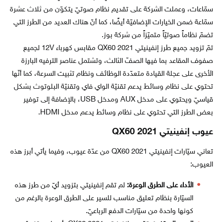
سمّاعات، وعملت الشركة على تقديم نظام صوتيّ يتكوّن من ثلاث عشرة
سمّاعة ضمن الخيارات الإضافيّة أيضًا، كما أنّ هناك العديد من الطرز التي
تضمّ نظاماً صوتيّاً متميّزاً من شركة بوز.
تمّ تزويد جميع طرز إنفينيتي QX60 2021 مقابس كهرباء 12V لجميع
صفوف المقاعد بما فيها الصفّ الثالث، وتشتمل عناصر الترفيه البارزة
الأخرى على عجلة القيادة متعدّدة الوظائف ونظام تثبيت السرعة، كما أنّها
تحتوي على نظام وسائط يدعم تقنيّة الواي فاي وتقنيّة البلوتوث بشكل
قياسيّ ويحتوي على مدخل AUX ومدخل USB، بالإضافة إلى توفير
بعض الطرز التي تحتوي على نظام وسائط يدعم مدخل HDMI.
عيوب إنفينيتي QX60 2021
تعاني سيّارات إنفينيتي QX60 2021 من عدّة عيوب، وفيما يأتي أبرز هذه
العيوب:
الأداء على الطرق الوعرة:
لم تقم إنفينيتي بتزويد أيّ من طرز هذه
السيّارة بنظام تعليق مناسب للسير على الطرق الوعرة بالرغم من
كونها واحدة من سيّارات الدفع الرباعيّ.