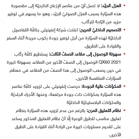
العزل الجيّد:
لا تصل أيّ من عناصر الإزعاج الخارجيّة إلى مقصورة
هذه السيّارة بسبب العزل الصوتيّ الجيّد، وهو ما يسهم في توفير
مزيد من الرّاحة للركّاب.
التصميم الداخليّ المريح:
اعتنت شركة إنفينيتي بكافّة التفاصيل
الداخليّة لهذه السيّارة من أجل توفير جودة ركوب مريحة أثناء السفر
والقيادة على الطريق.
سهولة الوصول إلى مقاعد الصفّ الثالث:
يستطيع كافّة ركّاب
QX60 2021 الوصول إلى الصفّ الأخير من المقاعد بسهولة كبيرة
في حين يصعب الوصول إلى هذا الصفّ من المقاعد في معظم
السيّارات المنافسة الأخرى.
المكوّنات عالية الجودة:
حرصت إنفينيتي على تزويد كافّة عناصر
هذه السيّارة بمكوّنات ذات جودة مرتفعة، ومنها: الأجزاء الجلديّة
والمكوّنات البلاستيكيّة الداخليّة
نظام التعليق المرن:
بالرغم من عدم تزويد هذه السيّارة بنظام
تعليق مناسب للطرق الوعرة إلّا أنّ نظام التعليق المذكور يساعد
على تقديم مستويات كبيرة من الراحة أثناء القيادة على الطرق
الأخرى.