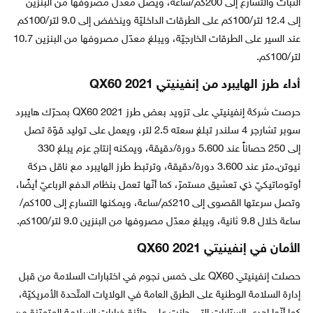
الثبات والتسارع إلى 200كم/ساعة، ويصل معدّل مصروفها من البنزين
إلى 12.4 لتر/100كم على الطرقات الداخليّة وينخفض إلى 9.0 لتر/100كم
عند السير على الطرقات الخارجيّة، ويبلغ معدّل مصروفها من البنزين 10.7
لتر/100كم.
أداء طرز الهايبرد من إنفينيتي QX60 2021
حرصت شركة إنفينيتي على تزويد بعض طرز QX60 2021 بمحرّك هايبرد
سوبر تشارجر 4 سلندر تبلغ سعته 2.5 لتر، ويعمل على توليد قوّة تصل
إلى 250 حصاناً عند 5.600 دورة/دقيقة، ويمكنه إنتاج عزم يبلغ 330
نيوتن.متر عند 3.600 دورة/دقيقة، وترتبط طرز الهايبرد مع ناقل حركة
أوتوماتيكيّ ذي تعشيق مستمرّ، كما أنّها تعمل بنظام الدفع الرباعيّ أيضًا،
وتصل سرعتها القصوى إلى 210كم/ساعة، ويمكنها التسارع إلى 100كم/
ساعة خلال 9.8 ثانية، ويبلغ معدّل مصروفها من البنزين 9.0 لتر/100كم.
الأمان في إنفينيتي QX60 2021
حصلت إنفينيتي QX60 على خمس نجوم في اختبارات السلامة من قبل
إدارة السلامة الوطنية على الطرق العامة في الولايات المتّحدة الأمريكيّة،