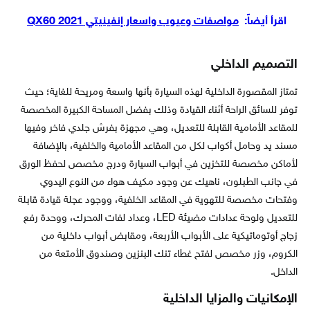
اقرأ أيضاً:
مواصفات وعيوب واسعار إنفينيتي QX60 2021
التصميم الداخلي
تمتاز المقصورة الداخلية لهذه السيارة بأنها واسعة ومريحة للغاية؛ حيث
توفر للسائق الراحة أثناء القيادة وذلك بفضل المساحة الكبيرة المخصصة
للمقاعد الأمامية القابلة للتعديل، وهي مجهزة بفرش جلدي فاخر وفيها
مسند يد وحامل أكواب لكل من المقاعد الأمامية والخلفية، بالإضافة
لأماكن مخصصة للتخزين في أبواب السيارة ودرج مخصص لحفظ الورق
في جانب الطبلون، ناهيك عن وجود مكيف هواء من النوع اليدوي
وفتحات مخصصة للتهوية في المقاعد الخلفية، ووجود عجلة قيادة قابلة
للتعديل ولوحة عدادات مضيئة LED، وعداد لفات المحرك، ووحدة رفع
زجاج أوتوماتيكية على الأبواب الأربعة، ومقابض أبواب داخلية من
الكروم، وزر مخصص لفتح غطاء تنك البنزين وصندوق الأمتعة من
الداخل.
الإمكانيات والمزايا الداخلية