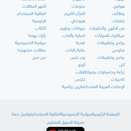
هواوي
منوعات
أشهر المقالات
وظائف
القرآن الكريم
اتفاقية الاستخدام
شاشات
هيونداي
الرئيسية
فن الطهي والحلويات
حيوانات وطيور
الكتاب
ميكانيك السيارات
تسلية وألعاب
رأيك يهمنا
برامج وتطبيقات
تغذية
سياسة الخصوصية
شاومي
عناية بالذات
مقالات مشهورة
برامج وتطبيقات
ون بلس
من نحن
أبل
أوبو
زراعة وخضراوات وفواكه
الطب
كاميرات
لكزس
الإمارات العربية المتحدة
تمارين رياضية
الصفحة الرئيسية
سياسة الخصوصية
اتفاقية الاستخدام
تواصل معنا
مدونة السوق المفتوح