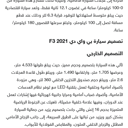
الحركة إلى عجلات السيارة الأمامية، ونتيجة لذلك تتسارع هذه السيارة من
0-100 كيلومتر/ ساعة في غضون 12.1 ثانية فقط، وتعد سيارة اقتصادية
حيث يبلغ متوسط استهلاكها للوقود قرابة 6.3 لتر وذلك عند قطع
مسافة تصل إلى 100 كيلومتر، وتبلغ سرعتها القصوى 180 كيلومتر/
ساعة.
تصميم سيارة بي واي دي F3 2021
التصميم الخارجي
تأتي هذه السيارة بتصميم وحجم مميز، حيث يبلغ طولها 4.533 متر،
وعرضها 1.705 متر، وارتفاعها 1.490 متر، ويبلغ طول قاعدة العجلات
2.6 متر، ويبلغ حجم صندوق التخزين الخلفي 360 لتر، وهي مزودة
بأضواء أمامية وخلفية تعمل بتقنية LED مع توفر نظام العدسات
الأمامية، وأضواء ضباب أمامية ومرايا جانبية كهربائية فيها إشارات تعمل
عند الدوران، وفيها علامة خلفية مضيئة، ناهيك عن الجنوط الرياضية
المتميزة بحجم 16 إنش والتي جاءت بتصميم يزيد من جمالية السيارة
بشكل كبير ويزيد من ثباتها على الطرق السريعة، إلى جانب الزجاج الأمامي
المظلل والزجاج الخلفي الملون، والمقابض الفولاذية للأبواب.