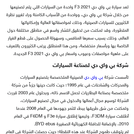
تعد سيارة بي واي دي F3 2021 واحدة من السيارات التي يتم تصنيعها
من خلال شركة بي واي دي، وواحدة من الأسباب الكامنة وراء تغيير نظرة
الكثيرين للسيارات الصينية، وذلك لمواصفاتها العالية وإمكانياتها
المتطورة، وقد تمكنت من تحقيق انتشار واسع في مناطق مختلفة حول
العالم، وذلك بسبب سعرها المنافس، وسهولة الحصول على قطع الغيار
الخاصة بها وبأسعار منخفضة، ومن هذا المنطلق يرغب الكثيرون بالتعرف
على ماهية مواصفات وعيوب واسعار بي واي دي F3 2021 الجديدة.
شركة بي واي دي لصناعة السيارات
تأسست شركة
بي واي دي
الصينية المتخصصة بتصنيع السيارات
والمحركات والشاحنات في عام 1995؛ حيث كانت حينها جزءاً من شركة
متخصصة بصناعة البطاريات تحمل الاسم ذاته، وبحلول عام 2003 قررت
الشركة توسيع مجال أعمالها والدخول في مجال تصنيع السيارات،
وتمكنت من شق طريقها ببطء لتثمر جهودها في العام 2008 عندما
أطلقت سيارة F3DM، وتبعها إطلاق سيارة F3e و F6DM في العام
2010، بالإضافة للحافلة الكهربائية الصغيرة BYD ebus.
لم يتوقف طموح الشركة عند هذه النقطة؛ حيث حصلت الشركة في العام