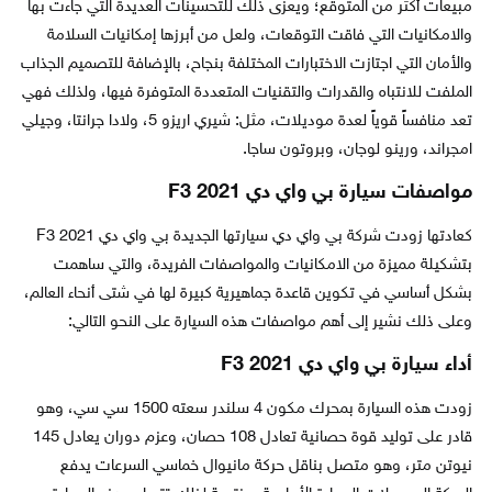
مبيعات أكثر من المتوقع؛ ويعزى ذلك للتحسينات العديدة التي جاءت بها
والامكانيات التي فاقت التوقعات، ولعل من أبرزها إمكانيات السلامة
والأمان التي اجتازت الاختبارات المختلفة بنجاح، بالإضافة للتصميم الجذاب
الملفت للانتباه والقدرات والتقنيات المتعددة المتوفرة فيها، ولذلك فهي
تعد منافساً قوياً لعدة موديلات، مثل: شيري اريزو 5، ولادا جرانتا، وجيلي
امجراند، ورينو لوجان، وبروتون ساجا.
مواصفات سيارة بي واي دي F3 2021
كعادتها زودت شركة بي واي دي سيارتها الجديدة بي واي دي F3 2021
بتشكيلة مميزة من الامكانيات والمواصفات الفريدة، والتي ساهمت
بشكل أساسي في تكوين قاعدة جماهيرية كبيرة لها في شتى أنحاء العالم،
وعلى ذلك نشير إلى أهم مواصفات هذه السيارة على النحو التالي:
أداء سيارة بي واي دي F3 2021
زودت هذه السيارة بمحرك مكون 4 سلندر سعته 1500 سي سي، وهو
قادر على توليد قوة حصانية تعادل 108 حصان، وعزم دوران يعادل 145
نيوتن متر، وهو متصل بناقل حركة مانيوال خماسي السرعات يدفع