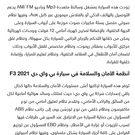
زودت هذه السيارة بمشغل وسائط متعددة Mp3 وراديو AM/ FM يدعم
التوصيل بالهاتف الذكي أو بالفلاش ميموري عبر كابل Aux، وفيها نظام
صوتي متصل بستة مكبرات صوت موزعة على أبواب السيارة وعلى
الجهة الخلفية، بالإضافة لمخرج كهرباء أمامي 12 فولت ووحدات كهربائية
يمكن من خلالها التحكم بالزجاج الجانبي للسيارة بكل سهولة، ونظام غلق
مركزي للأبواب بمفتاح ريموت، ونظام مخصص لقفل الأبواب وذلك
لضمان أمان الأطفال في المقاعد الخلفية، ونظام تعتيم للمرايا، وإضاءة
خلفية للقراءة.
أنظمة الأمان والسلامة في سيارة بي واي دي F3 2021
توفر هذه السيارة لركابها أعلى مستويات الأمان والسلامة حالها كحال
باقي إصدارات شركة بي واي دي؛ حيث تمتلك وسائد هوائية أمامية لكل
من السائق والراكب الأمامي، وتقدم نظام تعليق أمامي من نوع
ماكفرسون ونظام خلفي من نوع تورشن بيم، إلى جانب نظام ABS
المسؤول عن حماية السيارة من الانزلاق عند السير في طرقات فيها
تسرب للزيوت أو غزارة في الأمطار، ونظام EBD المسؤول عن توزيع
الفرامل على كافة أجزاء السيارة بشكل متساوي، وفيها نظام أمبوليزر