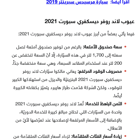
اقرأ أيضاً:
سيارة مرسيدس سبرينتر 2019
عيوب لاند روفر ديسكفري سبورت 2021
فيما يأتي بعضاً من أبرز عيوب لاند روفر ديسكفري سبورت 2021:
سعة صندوق الأمتعة:
بالرغم من توفير صندوق أمتعة تصل
سعته إلى 1,700 لتر في هذه السيّارة، إلّا أنّ السعة تنخفض عن
200 لتر عند استخدام المقاعد السبعة، وهي سعة منخفضة جدّاً.
مصروف الوقود المرتفع:
يعاني مالكوا سيّارات لاند روفر
ديسكفري سبورت 2021 البنزينيّة والديزل من استهلاكها الكبير
للوقود، ولكنّ الشركة قدّمت طراز هايبرد يتميّز بكفاءته الكبيرة
أيضًا.
الثمن الباهظ للخدمة:
تُعدّ لاند روفر ديسكفري سبورت 2021
واحدة من السيّارات التي تحتاج مبالغ كبيرة للخدمة الدوريّة،
بالإضافة إلى الأسعار المرتفعة لإصلاحها عند تعرّضها لأيّ من
الأعطال.
زيادة أسعار الفئات المتقدّمة:
تزداد أسعار الفئات المتقدّمة من