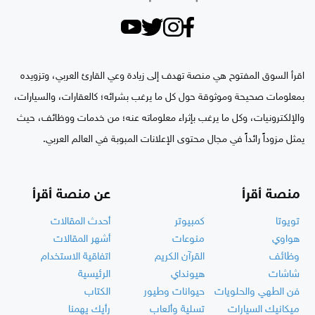
اقرأ السوق المفتوح هي منصة تهدف إلى زيادة وعي القارئ العربي، وتزويده
بمعلومات صحيحة وموثوقة حول كل ما يرغب بشرائه؛ كالعقارات، والسيارات،
والإلكترونيات، وكل ما يرغب بإثراء معلوماته عنه؛ من خدمات ووظائف، حيث
يمثل مزوداً رائداً في مجال محتوى الإعلانات المبوبة في العالم العربي.
منصة أقرأ
عن منصة أقرأ
تويوتا
كمبيوتر
أحدث المقالات
هواوي
منوعات
أشهر المقالات
وظائف
القرآن الكريم
اتفاقية الاستخدام
شاشات
هيونداي
الرئيسية
فن الطهي والحلويات
حيوانات وطيور
الكتاب
ميكانيك السيارات
تسلية وألعاب
رأيك يهمنا