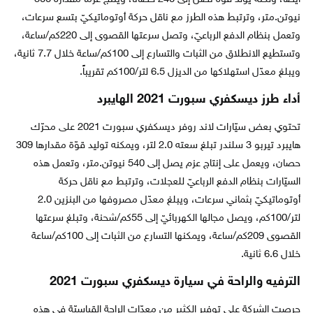
نيوتن.متر، وترتبط هذه الطرز مع ناقل حركة أوتوماتيكيّ بتسع سرعات،
وتعمل بنظام الدفع الرباعيّ، وتصل سرعتها القصوى إلى 220كم/ساعة،
وتستطيع الانطلاق من الثبات والتسارع إلى 100كم/ساعة خلال 7.7 ثانية،
ويبلغ معدّل استهلاكها من الديزل 6.5 لتر/100كم تقريباً.
أداء طرز ديسكفري سبورت 2021 الهايبرد
تحتوي بعض سيّارات لاند روفر ديسكفري سبورت 2021 على محرّك
هايبرد تيربو 3 سلندر تبلغ سعته 2.0 لتر، ويمكنه توليد قوّة مقدارها 309
حصان، ويعمل على إنتاج عزم يصل إلى 540 نيوتن.متر، وتعمل هذه
السيّارات بنظام الدفع الرباعيّ للعجلات، وترتبط مع ناقل حركة
أوتوماتيكيّ بثماني سرعات، ويبلغ معدّل مصروفها من البنزين 2.0
لتر/100كم، ويصل مجالها الكهربائيّ إلى 55كم/شحنة، وتبلغ سرعتها
القصوى 209كم/ساعة، ويمكنها التسارع من الثبات إلى 100كم/ساعة
خلال 6.6 ثانية.
الترفيه والراحة في سيارة ديسكفري سبورت 2021
حرصت الشركة على توفير الكثير من معدّات الراحة القياسيّة في هذه