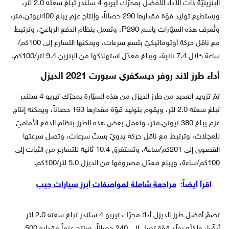
البنزينيّة ذات الأداء الأفضل بمحرّك تيربو 4 سلندر تبلغ سعته 2.0 لتر،
ويستطيع توليد قوّة مقدارها 290 حصاناً، وإنتاج عزم يبلغ 400نيوتن.متر،
وتُعرف هذه السيّارات باسم P290، وتعمل بنظام الدفع الرباعيّ، وترتبط
مع ناقل حركة أوتوماتيكيّ بتسع سرعات، ويمكنها التسارع إلى 100كم/
ساعة خلال 7.4 ثانية، ويبلغ معدّل استهلاكها من البنزين 9.4 لتر/100كم.
أداء طرز لاند روفر ديسكفري سبورت 2021 الديزل
تمّ تزويد العديد من طرز الديزل من هذه السيّارة بمحرّك تيربو 4 سلندر
تبلغ سعته 2.0 لتر، ويقوم بتوليد قوّة مقدارها 163 حصاناً، ويمكنه إنتاج
عزم يبلغ 380 نيوتن.متر، وتعمل بعض هذه الطرز بنظام الدفع الأماميّ
للعجلات، وترتبط مع ناقل حركة يدويّ بستّ سرعات، وتصل سرعتها
القصوى إلى 201كم/ساعة، وتستغرق 10.4 ثانية للتسارع من الثبات إلى
100كم/ساعة، ويبلغ معدّل مصروفها من الديزل 5.0 لتر/100كم.
اقرأ أيضاً:
مراجعة شاملة لمواصفات أبرز سيارات جيب
تضمّ أفضل طرز الديزل أداءً محرّك تيربو 4 سلندر تبلغ سعته 2.0 لتر
أيضًا، ولكنّه يولّد قوّة تصل إلى 240 حصاناً، وينتج عزماً مقداره 500