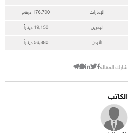
الإمارات
176,700 درهم
البحرين
19,150 ديناراً
الأردن
56,880 ديناراً
شارك المقالة
الكاتب