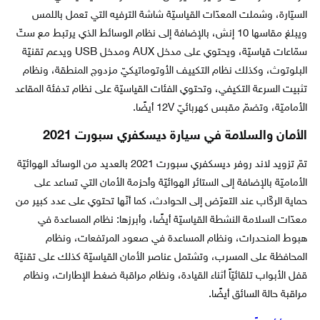
السيّارة، وشملت المعدّات القياسيّة شاشة الترفيه التي تعمل باللمس
ويبلغ مقاسها 10 إنش، بالإضافة إلى نظام الوسائط الذي يرتبط مع ستّ
سمّاعات قياسيّة، ويحتوي على مدخل AUX ومدخل USB ويدعم تقنيّة
البلوتوث، وكذلك نظام التكييف الأوتوماتيكيّ مزدوج المنطقة، ونظام
تثبيت السرعة التكيفي، وتحتوي الفئات القياسيّة على نظام تدفئة المقاعد
الأماميّة، وتضمّ مقبس كهربائيّ 12V أيضًا.
الأمان والسلامة في سيارة ديسكفري سبورت 2021
تمّ تزويد لاند روفر ديسكفري سبورت 2021 بالعديد من الوسائد الهوائيّة
الأماميّة بالإضافة إلى الستائر الهوائيّة وأحزمة الأمان التي تساعد على
حماية الركّاب عند التعرّض إلى الحوادث، كما أنّها تحتوي على عدد كبير من
معدّات السلامة النشطة القياسيّة أيضًا، وأبرزها: نظام المساعدة في
هبوط المنحدرات، ونظام المساعدة في صعود المرتفعات، ونظام
المحافظة على المسرب، وتشتمل عناصر الأمان القياسيّة كذلك على تقنيّة
قفل الأبواب تلقائيّاً أثناء القيادة، ونظام مراقبة ضغط الإطارات، ونظام
مراقبة حالة السائق أيضًا.