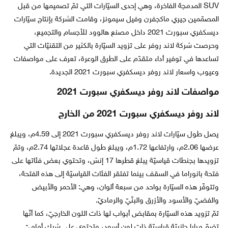
SUV المدمجة الفاخرة، وهي إحدى السيّارات التي تمّ تصميمها من قبل
المصمّمين جيري ماكجفرن وفيل سيمونز، وقامت الشركة بإنتاج سيّارات
ديسكفري سبورت 2021 داخل مصنع هالوود للأجسام والتجميع،
وحرصت شركة لاند روفر على تزويد السيّارة بالكثير من التقنيّات التي
تساعدها في توفير أداء متقدّم على الطرق الوعرة، تعرف على مواصفات
وعيوب واسعار لاند روفر ديسكفري سبورت 2021 الجديدة.
مواصفات لاند روفر ديسكفري سبورت 2021
لاند روفر ديسكفري سبورت 2021 من الخارج
يصل طول سيّارات لاند روفر ديسكفري سبورت 2021 إلى 4.59م، ويبلغ
عرضها 2.06م، وارتفاعها 1.72م، ويبلغ طول قاعدة عجلاتها 2.74م، وتمّ
تزويدها بجنطات قياسيّة يبلغ قطرها 17 إنش، وتحتوي بعض فئاتها على
فتحة بانوراما في السقف بينما تفتقر الفئات القياسيّة إلى هذه الفتحة،
وتتوفّر هذه السيّارة بواحد من سبعة ألوان، وهي: الأحمر والأبيض
والفضيّ والأسود والأزرق والبنّيّ والرماديّ.
تمّ تزويد هذه السيّارة بمقابض أبواب لها ذات اللون الخارجيّ، كما أنّها
تضمّ مرايا جانبيّة قياسيّة ذات لون أسود، وتحتوي على شبك أماميّ