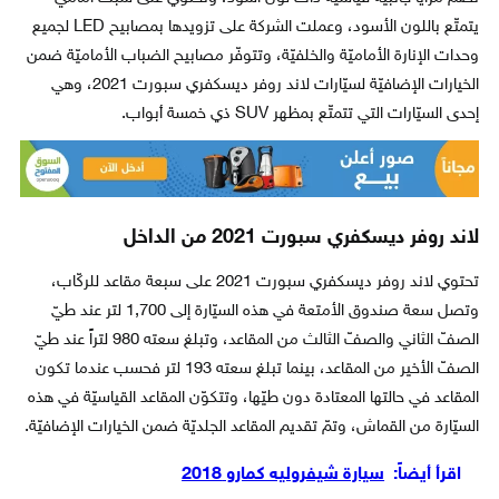
يتمتّع باللون الأسود، وعملت الشركة على تزويدها بمصابيح LED لجميع
وحدات الإنارة الأماميّة والخلفيّة، وتتوفّر مصابيح الضباب الأماميّة ضمن
الخيارات الإضافيّة لسيّارات لاند روفر ديسكفري سبورت 2021، وهي
إحدى السيّارات التي تتمتّع بمظهر SUV ذي خمسة أبواب.
لاند روفر ديسكفري سبورت 2021 من الداخل
تحتوي لاند روفر ديسكفري سبورت 2021 على سبعة مقاعد للركّاب،
وتصل سعة صندوق الأمتعة في هذه السيّارة إلى 1,700 لتر عند طيّ
الصفّ الثاني والصفّ الثالث من المقاعد، وتبلغ سعته 980 لتراً عند طيّ
الصفّ الأخير من المقاعد، بينما تبلغ سعته 193 لتر فحسب عندما تكون
المقاعد في حالتها المعتادة دون طيّها، وتتكوّن المقاعد القياسيّة في هذه
السيّارة من القماش، وتمّ تقديم المقاعد الجلديّة ضمن الخيارات الإضافيّة.
اقرأ أيضاً:
سيارة شيفروليه كمارو 2018