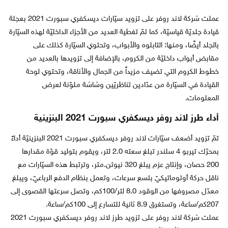
عملت شركة لاند روفر على تزويد سيّارات ديسكفري سبورت 2021 بعجلة
قيادة جلديّة قياسيّة، كما تمّ تغطية العديد من الأجزاء الداخليّة لهذه السيّارة
بالجلد أيضًا، ومنها: التابلوه والأبواب، وتحتوي السيّارة كذلك على
مقابض أبواب داخليّة من الكروم، بالإضافة إلى تزويدها بالعديد من
خطوط الكروم التي تضيف مزيداً من الجمال والأناقة، وتحتوي لوحة
القيادة في السيّارة من عدّادين تناظريّين وشاشة ملوّنة لعرض
المعلومات.
أداء طرز لاند روفر ديسكفري سبورت 2021 البنزينية
تمّ تزويد أضعف سيّارات لاند روفر ديسكفري سبورت 2021 البنزينيّة أداءً
بمحرّك تيربو 4 سلندر تبلغ سعته 2.0 لتر، ويقوم بتوليد قوّة مقدارها
200 حصان، وإنتاج عزم يبلغ 320 نيوتن.متر، وترتبط هذه السيّارات مع
ناقل حركة أوتوماتيكيّ بتسع سرعات، وتعمل بنظام الدفع الرباعيّ، ويبلغ
معدّل مصروفها من الوقود 8.0 لتر/100كم، وتصل سرعتها القصوى إلى
207كم/ساعة، وتستغرق 8.9 ثانية للتسارع إلى 100كم/ساعة.
عملت شركة لاند روفر على تزويد طرز لاند روفر ديسكفري سبورت 2021