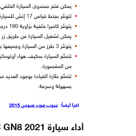
يمكن فتح صندوق السيارة الخلفي، 
تتوفّر بجنط قياس 17 إنش للسيارة بالطراز الأساسي، و18 إنش للسيارة الفل أوبشن.
يتوفّر كاميرا خلفية بزاوية 180 درجة، كما تتوفّر حساسات خلفية.
يمكن تشغيل السيارة عن طريق زر بد
يتوفّر 3 طرز من السيارة وجميعها بنفس سعة المحرك، وهي: GE، و GL، وGP.
تتمتّع السيارة بمكيف هواء أوتوما
من المقصورة.
تتمتّع طارة القيادة بوجود العديد م
بسهولة وسرعة.
اقرأ أيضاً:
عيوب فورد فيوجن 2015
أداء سيارة GAC GN8 2021