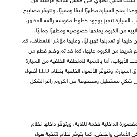
د شبك أمامي يحتوي على خمس شرائح عرضية من
ا يمنح السيارة مظهرًا أنيقًا ومميزًا، وتتوفّر مصابيح
يكية، أما جوانب السيارة تتميز بوجود خطوط مقوسة رائعة المظهر،
نبية من الكروم يمنحها خصوصية ومظهرًا جماليًا،
كن طيها أو تعديلها كهربائيًا، وعليها مؤشر الانعطاف، كما
مع شريط من الكروم عليها، كما قد تم وضع قطع من
ت الأبواب، أما بالنسبة للمنطقة الخلفية من السيارة
فقد وُضع جناح صغير الحجم فوق صندوق السيارة، وتتوفّر الأضواء الخلفية بنظام LED أضواء
على شكلٍ مستطيل ومصنوعة من الكروم رائع الشكل
مقصورة الداخلية فخمة للغاية، ويتوفّر داخلها نظام
 الأمامي والخلفي، كما يتوفّر نظام لتنقية هواء