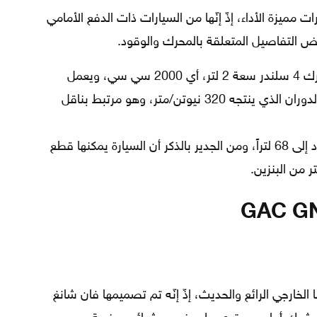
GAC GN8 20 من السيارات مميزة الأداء، إذّ إنّها من السيارات ذات الدفع الأمامي
 التفاصيل المتعلقة بالمحرك والوقود.
تتمتّع السيارة بمحرك 4 سلندر سعة 2 لتر، أي 2000 سي سي، ويعمل
على توليد 198 حصانًا، ويبلغ عزم الدوران الذي ينتجه 320 نيوتن/متر، وهو مرتبط بناقل
يتسع خزّان الوقود إلى 68 لتراً، ومن الجدير بالذكر أن السيارة يمكنها قطع
GAC GN8 202 بتصميمها الخارجي الرائع والحديث، إذّ إنّه تم تصميمها فان شانغ