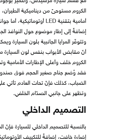
مع قسم سيارة مرسيدس، وتتميّز بوجو
الكروم مستوحىً من ديناميكية الطيران، وهذ
أمامية بتقنية LED أوتومات
إضافةً إلى إطار موضوع حول النوافذ الجا
وتتوفّر المرايا الجانبية بلون السيارة ويم
أنّ مقابض الأبواب بنفس لون السيارة 
الكروم خلف وأعلى الإطارات الأمامية وتح
الضباب، كذلك فإنّ تحات العادم تأتي 
وتظهر على جانبي الصدّام الخلفي.
التصميم الداخلي
بالنسبة للتصميم الداخلي للسيارة فإنّ ال
إضاءة خافت، إضافةً للتكييف الأوتوماتيكي