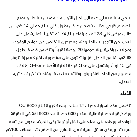
اقرأ أيضاً:
سيارة هوندا أكورد 2014
تنتمي سيارة بنتلي هذه إلى الجيل الأول من موديل بنتايجا، وتتمتع
بتصميم خارجي جذاب يتضمن هيكل بطول كلي يبلغ حوالي 5.14م، إلى
جانب عرض كلي 2.23م، وارتفاع يبلغ 1.74م تقريباً، كما يشمل على
العديد من التجهيزات المتنوعة، ومخرجين للتخلص من عوادم الوقود،
وعجلات رياضية يبلغ حجمها 20 بوصة تقريباً وتتضمن قاعدة بطول
2.99م، أمّا من الداخل؛ فإنها تحتوي على مقصورة داخلية مميزة تتوفر
في 15 لوناً، وتشمل على عجلة قيادة ثلاثية الأضلاع محاطة بغلاف
مصنوع من الجلد الفاخر ولها وظائف متعددة، وفتحات تكييف دائرية
الشكل.
الأداء
تتضمن هذه السيارة محرك 12 سلندر بسعة كبيرة تبلغ 6000 CC،
ويضخ قوة حصانية عالية بمقدار 600 حصاناً عند 6000 لفة في الدقيقة
الواحدة، ويعتمد في عمله على ناقل أوتوماتيكي للحركة مكوّن من تسع
سرعات، ويمكن سائق السيارة من التسارع من الصفر حتى مسافة 100كم