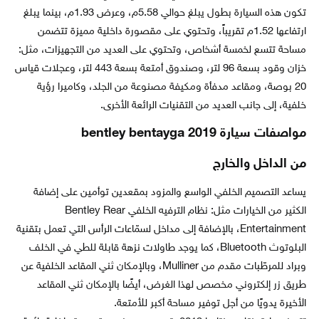
تكون هذه السيارة بطول يبلغ حوالي 5.58م، وعرض 1.93م، بينما يبلغ
ارتفاعها 1.52م تقريباً، وتحتوي على مقصورة داخلية مميزة تتضمن
مساحة تتسع لخمسة أشخاص، وتحتوي على العديد من التجهيزات، مثل:
خزان وقود بسعة 96 لتر، وصندوق أمتعة بسعة 443 لتر، وعجلات قياس
20 بوصة، ومقاعد مدفأة ومكيفة مصنوعة من الجلد، وكاميرا رؤية
خلفية، إلى جانب العديد من التقنيات الرائعة الأخرى.
مواصفات سيارة bentley bentayga 2019
من الداخل والخارج
يساعد التصميم الخلفي الواسع والمزود بمقعدين توأمين على إضافة
الكثير من الخيارات مثل: نظام الترفيه الخلفي Bentley Rear
Entertainment، بالإضافة إلى مداخل لسمّاعات الرأس التي تعمل بتقنية
البلوتوث Bluetooth، كما يوجد طاولات نزهة قابلة للطي في الخلف
وبراد للمرطّبات مقدم من Mulliner، وبالإمكان ثني المقاعد الخلفية عن
طريق زر إلكتروني مخصص لهذا الغرض، أيضًا بالإمكان ثني المقاعد
الأخيرة يدويًا من أجل توفير مساحة أكبر للأمتعة.