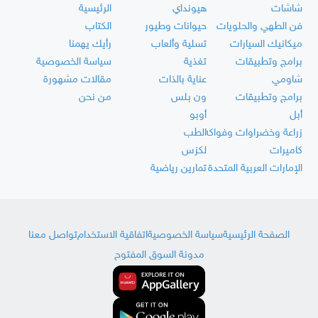
شاشات
هيونداي
الرئيسية
فن الطهي والحلويات
حيوانات وطيور
الكتاب
ميكانيك السيارات
تسلية وألعاب
رأيك يهمنا
برامج وتطبيقات
تغذية
سياسة الخصوصية
شاومي
عناية بالذات
مقالات مشهورة
برامج وتطبيقات
ون بلس
من نحن
أبل
أوبو
زراعة وخضراوات وفواكه
الطب
كاميرات
لكزس
الإمارات العربية المتحدة
تمارين رياضية
الصفحة الرئيسية
سياسة الخصوصية
اتفاقية الاستخدام
تواصل معنا
مدونة السوق المفتوح