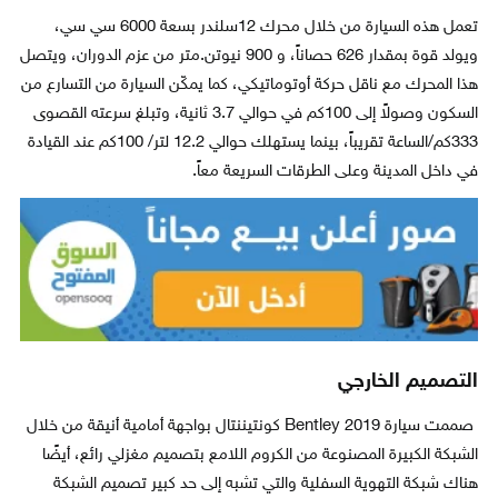
تعمل هذه السيارة من خلال محرك 12سلندر بسعة 6000 سي سي،
ويولد قوة بمقدار 626 حصاناً، و 900 نيوتن.متر من عزم الدوران، ويتصل
هذا المحرك مع ناقل حركة أوتوماتيكي، كما يمكّن السيارة من التسارع من
السكون وصولاً إلى 100كم في حوالي 3.7 ثانية، وتبلغ سرعته القصوى
333كم/الساعة تقريباً، بينما يستهلك حوالي 12.2 لتر/ 100كم عند القيادة
في داخل المدينة وعلى الطرقات السريعة معاً.
التصميم الخارجي
صممت سيارة Bentley 2019 كونتيننتال بواجهة أمامية أنيقة من خلال
الشبكة الكبيرة المصنوعة من الكروم اللامع بتصميم مغزلي رائع، أيضًا
هناك شبكة التهوية السفلية والتي تشبه إلى حد كبير تصميم الشبكة