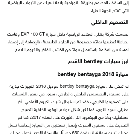
إلى السقف المصمم بطريقة بانورامية رائعة ناهيك عن الأبواب الرياضية
التي تفتح للجهة العليا.
التصميم الداخلي
صممت شركة بنتلي المقاعد الرياضية داخل سيارة EXP 100 GT وقامت
بخياطة أغطيتها بمادّة مصنوعة من الجلود الطبيعية، بالإضافة إلى إضفاء
لمسة من الفخامة باستعمال موادّ من الخشب الفاخر والكروم اللامع
أبرز سيارات bentley الأقدم
سيارة bentley bentayga 2018
لم تدخل على سيارة bentley bentayga موديل 2018 تغييرات جذرية
على مستوى التصميمين الداخلي والخارجي، سوى في بعض اللمسات
على تصميمها الخارجي، فقد تم استبدال شبك الكروم الأمامي بآخر
مغزلي أسود اللون، كما تغير شكل عوادم الوقود الخلفية لتصبح
مستطيلة بدلًا من البيضوية التي ظهرت على نسخة 2017، كما تم
التحديث على مستوى المحرك بإصدار نسختين من السيارة إحداهما تحمل
محرك تيربو سعة 4 لتر بقوة 550 حصانًا، والنسخة الأخرى تحمل محرك