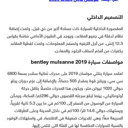
التصميم الداخلي
المقصورة الداخلية للسيارة ذات مساحة أكبر من ذي قبل، وتمت إضافة
نظام تدفئة في جميع المقاعد، ويوجد في الطبون الأمامي شاشة بقياس
12.3 إنش، من أجل الترفيه وتصفح المعلومات، وتمت تغطية المقاعد
بكفرات من أفخم أصناف الجلود والمعادن.
مواصفات سيارة bentley mulsanne 2019
تعتمد سيارة بنتلي مولسان 2019 على محرك ثمانية سلندر بسعة 6800
سي سي، وينتج قوة بمقدار 505 حصاناً، بالإضافة إلى عزم دوران يبلغ
حوالي 1020 نيوتن.متر، ويكون هذا المحرك متصلاً بناقل حركة
أوتوماتيكي، بينما تبلغ سرعته القصوى حوالي 296كم/ الساعة، ويمكّن
السيارة من الوصول من الصفر إلى 100كم في ما بين 5.3 ثانية تقريباً،
ويستهلك حوالي 14.6 لتر/ 100كم في داخل المدينة وعلى الطرقات
السريعة معاً؛ وهي تقديرات ضعيفة في الاقتصاد في واستهلاك الوقود
بالنسبة للسيارات المنافسة لها في الفئة التي تنتمي إليها.