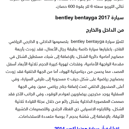
ثنائي التيربو سعته 6 لتر بقوة 600 حصان.
سيارة bentley bentayga 2017
من الداخل والخارج
تتميّز سيارة bentley bentayga بتصميمها الداخلي و الخارجي الرياضي
الفاخر، باعتبارها سيارة خاصة بطبقة رجال الأعمال، فقد زودت بأربعة
مصابيح أمامية دائرية الشكل، بالإضافة إلى شبك مستطيل الشكل في
مقدمة الواجهة الأمامية، وفتحات تهوية كبيرة الحجم ثلاثية الأبعاد أسفل
المصد، مما يحسن من ديناميكية الهواء، أما من الجهة الخلفية فقد زودت
بمصابيح رياضية على شكل حرف c مسحوبة إلى طرفي السيارة، وفي
أعلى الصندوق الخلفي تمت إضافة جناح رياضي مميز، وفي الجهة
السفلية يوجد مخرجين بيضاويين لعوادم الوقود، وفي الجانب الآخر فقد
صممت المقصورة الداخلية بشكل رائع من خلال عجلة القيادة ثلاثية
الشكل، والتابلوه الانسيابي ذي الغطاء الجلدي والتصميمات الخشبية
الأنيقة، بالإضافة إلى شاشة بحجم 7 بوصة متعددة الاستخدامات.