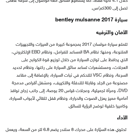
خلال 4.1 ثانية فقط، كما يستطيع السائق معه الوصول إلى سرقة عظمى
تصل إلى 300كم/س.
سيارة bentley mulsanne 2017
الأمان والترفيه
تتمتع سيارة مولسان 2017 بمجموعة كبيرة من الميزات والتجهيزات
المتنوعة، ومنها: نظام BA المساعد للفرامل، ونظام EBD الإلكتروني،
الذي يحافظ على توازن السيارة من خلال توزيع قوة الكوابح على
العجلات، ومستشعرات تساعد سائق السيارة على ركنها، ونظام تحديد
السرعة، ونظام VSC للتحكم في ثبات السيارة، بالإضافة إلى مقاعد
مصنوعة من الجلد وقابلة للتدفئة والتكييف، ومشغل أقراص مدمجة
DVD، ومرآة تجميلية، وعجلات قياس 20 بوصة، إلى جانب زجاج نوافذ
أمامية مميز يعزل الصوت والحرارة، ونظام قفل تلقائي لأبواب السيارة،
وكاميرا خلفية توضح الرؤية للسائق.
الأداء
تحتوي هذه السيّارة على محرك 8 سلندر يضم 6.8 لتر من السعة، ويعمل