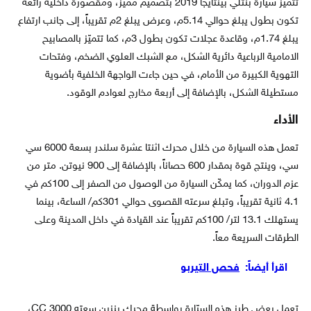
تتميز سيارة بنتلي بينتايجا 2019 بتصميم مميز، ومقصورة داخلية رائعة
تكون بطول يبلغ حوالي 5.14م، وعرض يبلغ 2م تقريباً، إلى جانب ارتفاع
يبلغ 1.74م، وقاعدة عجلات تكون بطول 3م، كما تتميّز بالمصابيح
الامامية الرباعية دائرية الشكل، مع الشبك العلوي الضخم، وفتحات
التهوية الكبيرة من الأمام، في حين جاءت الواجهة الخلفية بأضوية
مستطيلة الشكل، بالإضافة إلى أربعة مخارج لعوادم الوقود.
الأداء
تعمل هذه السيارة من خلال محرك اثنتا عشرة سلندر بسعة 6000 سي
سي، وينتج قوة بمقدار 600 حصاناً، بالإضافة إلى 900 نيوتن. متر من
عزم الدوران، كما يمكّن السيارة من الوصول من الصفر إلى 100كم في
4.1 ثانية تقريباً، وتبلغ سرعته القصوى حوالي 301كم/ الساعة، بينما
يستهلك 13.1 لتر/ 100كم تقريباً عند القيادة في داخل المدينة وعلى
الطرقات السريعة معاً.
اقرأ أيضاً:
فحص التيربو
تعمل بعض طرز هذه السيّارة بواسطة محرك بنزين سعته 3000 CC،