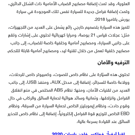
العلوية، وقد تمت إضافة مصابيح الضباب الأمامية ذات الشكل الدائري،
وتمت إضافة فرامل جديدة للسيارة نفس تلك الموجودة في سيارة
بورش باناميرا 2018.
تتميز هذه السيارة بتصميم خارجي رائع يشمل على العديد من التجهيزات،
مثل: عجلات قياس 21 بوصة، ومرايا كهربائية تحتوي على إشارات وتقع
على جانبي السيارة، ومصابيح أمامية وخلفية خاصة للضباب، إلى جانب
مصابيح خلفية تعمل من خلال تقنية ليد، ومصابيح أمامية قابلة للتحكم.
الترفيه والأمان
تحتوي هذه السيّارة على نظام خاص للصوت، وكمبيوتر خاص للرحلات،
وولاعة خاصة للسجائر، إضافة إلى مدخل AUX، ومنفذ USB، إلى جانب
العديد من تقنيات الأمان، ومنها: نظام ABS المختص في منع انغلاق
الفرامل وانزلاقها، وثمانية وسائد هوائية لحماية السائق والركاب في حال
وقوع حادث، ونظام إيموبليزر الخاص لحماية السيارة من السرقة، ونظام
EBD الخاص لتوزيع قوة الفرامل إلكترونياً، إضافة إلى نظام خاص لتحذير
السائق عند القيادة بسرعة عالية.
اقرأ أيضاً:
فولكس فاجن باسات 2020