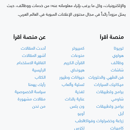
والإلكترونيات، وكل ما يرغب بإثراء معلوماته عنه؛ من خدمات ووظائف، حيث
يمثل مزوداً رائداً في مجال محتوى الإعلانات المبوبة في العالم العربي.
منصة أقرأ
عن منصة أقرأ
تويوتا
كمبيوتر
أحدث المقالات
هواوي
منوعات
أشهر المقالات
وظائف
القرآن الكريم
اتفاقية الاستخدام
شاشات
هيونداي
الرئيسية
فن الطهي والحلويات
حيوانات وطيور
الكتاب
ميكانيك السيارات
تسلية وألعاب
رأيك يهمنا
برامج وتطبيقات
تغذية
سياسة الخصوصية
شاومي
عناية بالذات
مقالات مشهورة
برامج وتطبيقات
ون بلس
من نحن
أبل
أوبو
زراعة وخضراوات وفواكه
الطب
كاميرات
لكزس