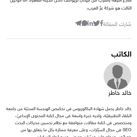
شارع النزهة بالقرب من ميدان تريومف داخل مدينة القاهرة. أما الوكيل
الثالث هو شركة عزّ العرب.
شارك المقالة
الكاتب
خالد خاطر
خالد خاطر يحمل شهادة البكالوريوس في تخصّص الهندسة المدنيّة من جامعة
البلقاء التطبيقيّة، ولديه خبرة واسعة في مجال كتابة المحتوى الإبداعيّ،
ومتخصص في كتابة مقالات متوافقة مع نظام تحسين محركات البحث
SEO في مجال السيّارات، وعلى معرفة ممتازة بكل ما يتعلق بها من