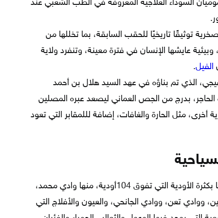
وميان السوداء العلاجية المعروفة في الطب الشعبي عند
ر.
رية توثيقًا تاريخيًا للحقب السابقة، بما تخللها من
 وبيئية عايشها الإنسان في فترة معينة، وتنفرد ولاية
ن
الفيل
.
ي، الذي تم بناؤه في عهد السيد هلال بن أحمد
الحاجر، بدرج من الجص العماني ليصعد عبره المصلين
أخرى، مثل الحارة والغافات، إضافة لللمقابر التي تعود
لسياحية
تعد وجهة للسياحة الداخلية بسبب تميزها بكثرة الأودية التي تفوق 104أودية، منها وادي محمد،
ن، ووادي تعن، ووادي الجانحي، والعيون والأفلاج التي