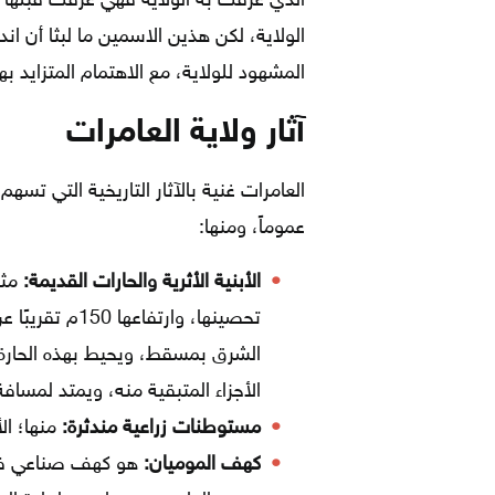
الذي عرفت به الولاية فهي عرفت قبلها 
الولاية، لكن هذين الاسمين ما لبثا أن ان
المشهود للولاية، مع الاهتمام المتزايد ب
آثار ولاية العامرات
العامرات غنية بالآثار التاريخية التي تسه
عموماً، ومنها:
الأبنية الأثرية والحارات القديمة:
مثل
تحصينها، وارت
الشرق بمسقط، ويحيط بهذه الحارة 
الأجزاء المتبقية منه، ويمتد لمسافة
مستوطنات زراعية مندثرة:
منها؛ ا
كهف الموميان: