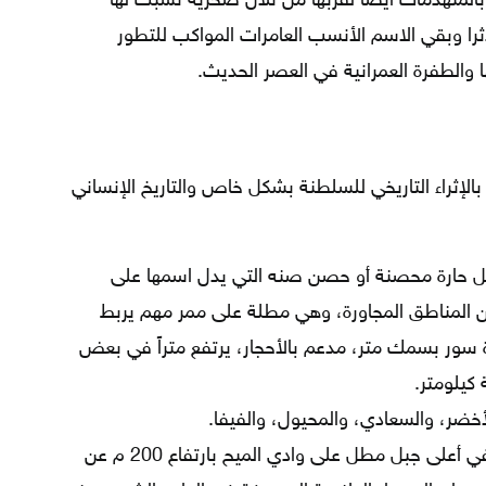
بالمتهدمات أيضا لقربها من تلال صخرية نسبت لها
دثرا وبقي الاسم الأنسب العامرات المواكب للتطور
ها والطفرة العمرانية في العصر الحديث.
م بالإثراء التاريخي للسلطنة بشكل خاص والتاريخ الإنساني
 حارة محصنة أو حصن صنه التي يدل اسمها على
فاعها 150م تقريبًا عن المناطق المجاورة، وهي مطلة على ممر مهم يربط
سور بسمك متر، مدعم بالأحجار، يرتفع متراً في بعض
 كيلومتر.
لأخضر، والسعادي، والمحيول، والفيفا.
هو كهف صناعي في أعلى جبل مطل على وادي الميح بارتفاع 200 م عن