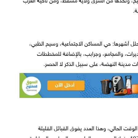
يح، وتحدّها من الشرق ولاية مسقط، ومن ناحية الغرب
ة.
 112 من القرى والحلل أشهرها: حي المساكن الاجتماعية، وسيح الظبي،
يرات، والمجامع، وجرابب، بالإضافة للمخططات
ات مدينة النهضة، على سبيل الذكر لا الحصر.
يزيد عن 239 قبيلة في الوقت الحالي، وهذا العدد يفوق القبائل القليلة