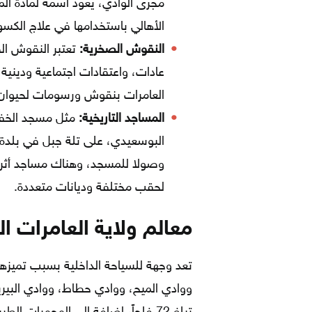
مجرى الوادي، يعود اسمه لمادة الم
الأهالي باستخدامها في علاج الكسو
النقوش الصخرية:
تعتبر النقوش الصخ
عادات، واعتقادات اجتماعية ودينية،
العامرات بنقوش ورسومات لحيوا
المساجد التاريخية:
مثل مسجد الخفيج
البوسعيدي، على تلة جبل في بلدة 
وصولا للمسجد، وهناك مساجد أثرية 
لحقب مختلفة وديانات متعددة.
معالم ولاية العامرات ا
ووادي الميح، ووادي حطاط، ووادي البيري