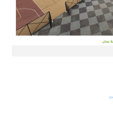
 عمان
ات