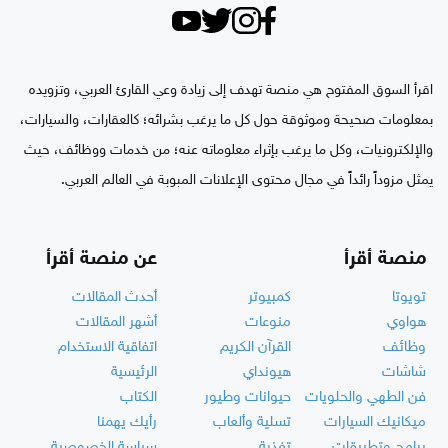
اقرأ السوق المفتوح هي منصة تهدف إلى زيادة وعي القارئ العربي، وتزويده
بمعلومات صحيحة وموثوقة حول كل ما يرغب بشرائه؛ كالعقارات، والسيارات،
والإلكترونيات، وكل ما يرغب بإثراء معلوماته عنه؛ من خدمات ووظائف، حيث
يمثل مزوداً رائداً في مجال محتوى الإعلانات المبوبة في العالم العربي.
منصة أقرأ
عن منصة أقرأ
تويوتا
كمبيوتر
أحدث المقالات
هواوي
منوعات
أشهر المقالات
وظائف
القرآن الكريم
اتفاقية الاستخدام
شاشات
هيونداي
الرئيسية
فن الطهي والحلويات
حيوانات وطيور
الكتاب
ميكانيك السيارات
تسلية وألعاب
رأيك يهمنا
برامج وتطبيقات
تغذية
سياسة الخصوصية