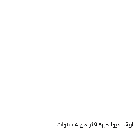
هيا جمال ديوب، تبلغ من العمر 25 عاماً، حاصلة على شهادة البكالوريوس في الهندسة المعمارية، لديها خبرة أكثر من 4 سنوات