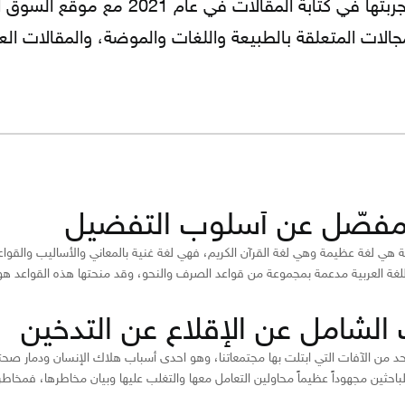
في مجال إدخال البيانات، وبدأت تجربتها في 
مجالات المتعلقة بالطبيعة واللغات والموضة، والمقالات ا
فصّل عن أسلوب التفضيل
بية هي لغة عظيمة وهي لغة القرآن الكريم، فهي لغة غنية بالمعاني والأساليب والقوا
لغة العربية مدعمة بمجموعة من قواعد الصرف والنحو، وقد منحتها هذه القواعد هويته
 الشامل عن الإقلاع عن التدخين
حد من الآفات التي ابتلت بها مجتمعاتنا، وهو احدى أسباب هلاك الإنسان ودمار صحت
لباحثين مجهوداً عظيماً محاولين التعامل معها والتغلب عليها وبيان مخاطرها، فمخاطر و