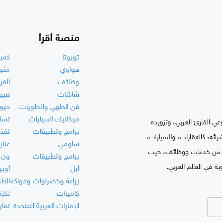
منصة أقرأ
تويوتا
كمبي
هواوي
منو
وظائف
القر
شاشات
هيو
فن الطهي والحلويات
حيو
ميكانيك السيارات
تسلي
ي القارئ العربي، وتزويده
برامج وتطبيقات
تغذي
ه؛ كالعقارات، والسيارات،
شاومي
عناي
نه؛ من خدمات ووظائف، حيث
برامج وتطبيقات
ون 
بة في العالم العربي.
أبل
أوبو
زراعة وخضراوات وفواكه
الط
كاميرات
لكز
الإمارات العربية المتحدة
تمار