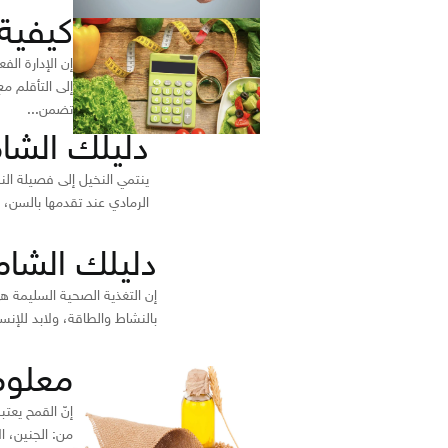
كيفية
إن الإدارة ال
إلى التأقلم م
تضمن...
دليلك الشا
ينتمي النخيل إلى فصيلة الن
الرمادي عند تقدمها بالسن، وتعرف أور
دليلك الشام
إن التغذية الصحية السليمة هي
بالنشاط والطاقة، ولابد للإنس
معلوم
إنّ القمح يعت
من: الجنين، ا