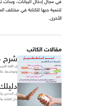
لتنمية حبها للكتابة في مختلف ال
الأخرى.
مقالات الكاتب
شرح م
إن اللغة العر
وقواعدها، فال
دليلك
إن التدخين وا
بذل العلماء وا