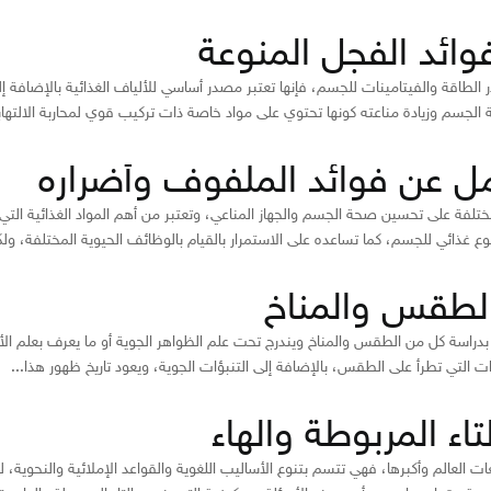
ائد الفجل المنوعة
طاقة والفيتامينات للجسم، فإنها تعتبر مصدر أساسي للألياف الغذائية بالإضافة إلى
الجسم وزيادة مناعته كونها تحتوي على مواد خاصة ذات تركيب قوي لمحاربة الالتهابا
ل عن فوائد الملفوف وأضراره
تلفة على تحسين صحة الجسم والجهاز المناعي، وتعتبر من أهم المواد الغذائية التي
ع غذائي للجسم، كما تساعده على الاستمرار بالقيام بالوظائف الحيوية المختلفة، ولك
الطقس والمناخ
 بدراسة كل من الطقس والمناخ ويندرج تحت علم الظواهر الجوية أو ما يعرف بعلم الأر
ت التي تطرأ على الطقس، بالإضافة إلى التنبؤات الجوية، ويعود تاريخ ظهور هذا...
تاء المربوطة والهاء
غات العالم وأكبرها، فهي تتسم بتنوع الأساليب اللغوية والقواعد الإملائية والنحوية،