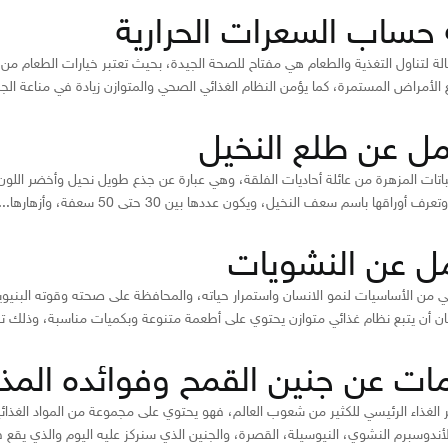
 حساب السعرات الحرارية
فعالة لتناول التغذية والطعام هي مفتاح للصحة الجيدة، بحيث تعتبر خيارات الطعام م
ع الأمراض المستمرة، كما يؤمن النظام الغذائي الصحي والمتوازن زيادة في مناعة الجس
مل عن طلع النخيل
باتات المزهرة من عائلة أحاديات الفلقة، وهي عبارة عن جذع طويل نحيل وأخضر اللون 
اقها باسم سعف النخيل، ويكون عددها بين 30 حتى 50 سعفة، وأزهارها...
ل عن النشويات
 من الأساسيات لنمو الانسان واستمرار حياته، والمحافظة على صحته وقوته البنيوية،
ان أن يتبع نظام غذائي متوازن يحتوي على أطعمة متنوعة وبكميات مناسبة، وذلك تجنب
ات عن جنين القمح وفوائده المذ
بر الغذاء الرئيسي للكثير من شعوب العالم، فهو يحتوي على مجموعة من المواد الغذا
لأندوسبرم النشوي، النيوسيلة، القصرة، والجنين الذي سنركز عليه اليوم والذي يقع ف