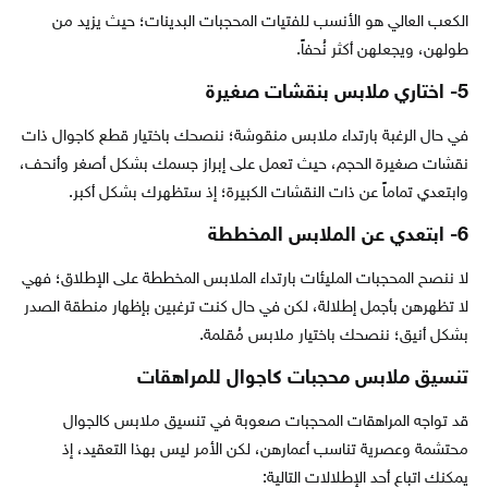
الكعب العالي هو الأنسب للفتيات المحجبات البدينات؛ حيث يزيد من
طولهن، ويجعلهن أكثر نُحفاً.
5- اختاري ملابس بنقشات صغيرة
في حال الرغبة بارتداء ملابس منقوشة؛ ننصحك باختيار قطع كاجوال ذات
نقشات صغيرة الحجم، حيث تعمل على إبراز جسمك بشكل أصغر وأنحف،
وابتعدي تماماً عن ذات النقشات الكبيرة؛ إذ ستظهرك بشكل أكبر.
6- ابتعدي عن الملابس المخططة
لا ننصح المحجبات المليئات بارتداء الملابس المخططة على الإطلاق؛ فهي
لا تظهرهن بأجمل إطلالة، لكن في حال كنت ترغبين بإظهار منطقة الصدر
بشكل أنيق؛ ننصحك باختيار ملابس مُقلمة.
تنسيق ملابس محجبات كاجوال للمراهقات
قد تواجه المراهقات المحجبات صعوبة في تنسيق ملابس كالجوال
محتشمة وعصرية تناسب أعمارهن، لكن الأمر ليس بهذا التعقيد، إذ
يمكنك اتباع أحد الإطلالات التالية: