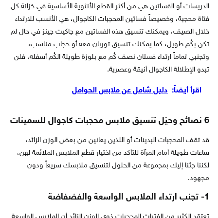
الدريسات أو الفساتين هي من أكثر القطع الأنثوية الأساسية في خزانة كل
فتاة محجبة، وخصيصاً فساتين المحجبات الكاجوال، هي الأنسب للارتداء
خلال الصيف، ويمكنك تنسيق هذه الفساتين مع جاكيت جينز في حال لم
تكن بكُم طويل، كما يمكنك تنسيق توربان معه أو حجاب مناسب،
وتجنبي تماماً ارتداء فستان نصف كُم مع بلوزة طويلة الكُم أسفله، فلن
تبدو الإطلالة الكاجوال أنيقة وعصرية.
اقرأ أيضاً:
دليل شامل عن ملابس الحوامل
6 نصائح وحيّل تنسيق ملابس محجبات كاجوال للسمينات
قد تقف المحجبات البدينات أو اللذين يعانين من بعض الوزن الزائد،
ساعات طويلة أمام المرآة للتأكد من اختيار قطع الملابس الملائمة لهن،
لكننا جئنا إليك بمجموعة من الحلول لتنسيق ملابسك سريعاً ودون
مجهود.
1- تجنب ارتداء الملابس الواسعة والفضفاضة
تعتقد الكثير من الفتيات المحجبات ذوي الوزن الزائد أن الملابس الواسعة