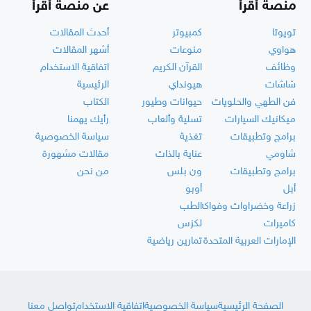
منصة أقرأ
عن منصة أقرأ
تويوتا
كمبيوتر
أحدث المقالات
هواوي
منوعات
أشهر المقالات
وظائف
القرآن الكريم
اتفاقية الاستخدام
شاشات
هيونداي
الرئيسية
فن الطهي والحلويات
حيوانات وطيور
الكتاب
ميكانيك السيارات
تسلية وألعاب
رأيك يهمنا
برامج وتطبيقات
تغذية
سياسة الخصوصية
شاومي
عناية بالذات
مقالات مشهورة
برامج وتطبيقات
ون بلس
من نحن
أبل
أوبو
زراعة وخضراوات وفواكه
الطب
كاميرات
لكزس
الإمارات العربية المتحدة
تمارين رياضية
الصفحة الرئيسية
سياسة الخصوصية
اتفاقية الاستخدام
تواصل معنا