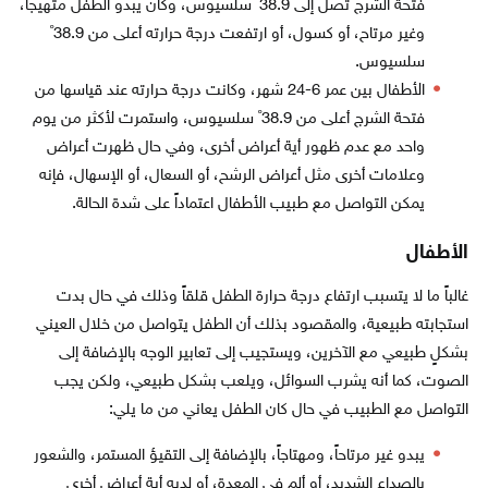
فتحة الشرج تصل إلى 38.9˚ سلسيوس، وكان يبدو الطفل متهيجاً،
وغير مرتاح، أو كسول، أو ارتفعت درجة حرارته أعلى من 38.9˚
سلسيوس.
الأطفال بين عمر 6-24 شهر، وكانت درجة حرارته عند قياسها من
فتحة الشرج أعلى من 38.9˚ سلسيوس، واستمرت لأكثر من يوم
واحد مع عدم ظهور أية أعراض أخرى، وفي حال ظهرت أعراض
وعلامات أخرى مثل أعراض الرشح، أو السعال، أو الإسهال، فإنه
يمكن التواصل مع طبيب الأطفال اعتماداً على شدة الحالة.
الأطفال
غالباً ما لا يتسبب ارتفاع درجة حرارة الطفل قلقاً وذلك في حال بدت
استجابته طبيعية، والمقصود بذلك أن الطفل يتواصل من خلال العيني
بشكلٍ طبيعي مع الآخرين، ويستجيب إلى تعابير الوجه بالإضافة إلى
الصوت، كما أنه يشرب السوائل، ويلعب بشكل طبيعي، ولكن يجب
التواصل مع الطبيب في حال كان الطفل يعاني من ما يلي:
يبدو غير مرتاحاً، ومهتاجاً، بالإضافة إلى التقيؤ المستمر، والشعور
بالصداع الشديد، أو ألم في المعدة، أو لديه أية أعراض أخرى