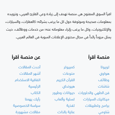
اقرأ السوق المفتوح هي منصة تهدف إلى زيادة وعي القارئ العربي، وتزويده
بمعلومات صحيحة وموثوقة حول كل ما يرغب بشرائه؛ كالعقارات، والسيارات،
والإلكترونيات، وكل ما يرغب بإثراء معلوماته عنه؛ من خدمات ووظائف، حيث
يمثل مزوداً رائداً في مجال محتوى الإعلانات المبوبة في العالم العربي.
منصة أقرأ
عن منصة أقرأ
تويوتا
كمبيوتر
أحدث المقالات
هواوي
منوعات
أشهر المقالات
وظائف
القرآن الكريم
اتفاقية الاستخدام
شاشات
هيونداي
الرئيسية
فن الطهي والحلويات
حيوانات وطيور
الكتاب
ميكانيك السيارات
تسلية وألعاب
رأيك يهمنا
برامج وتطبيقات
تغذية
سياسة الخصوصية
شاومي
عناية بالذات
مقالات مشهورة