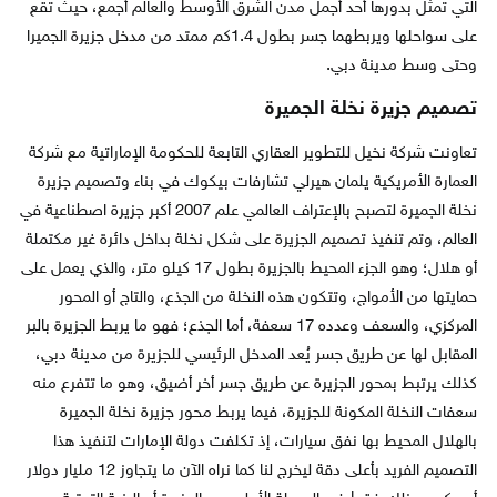
التي تمثل بدورها أحد أجمل مدن الشرق الأوسط والعالم أجمع، حيث تقع
على سواحلها ويربطهما جسر بطول 1.4كم ممتد من مدخل جزيرة الجميرا
وحتى وسط مدينة دبي.
تصميم جزيرة نخلة الجميرة
تعاونت شركة نخيل للتطوير العقاري التابعة للحكومة الإماراتية مع شركة
العمارة الأمريكية يلمان هيرلي تشارفات بيكوك في بناء وتصميم جزيرة
نخلة الجميرة لتصبح بالإعتراف العالمي علم 2007 أكبر جزيرة اصطناعية في
العالم، وتم تنفيذ تصميم الجزيرة على شكل نخلة بداخل دائرة غير مكتملة
أو هلال؛ وهو الجزء المحيط بالجزيرة بطول 17 كيلو متر، والذي يعمل على
حمايتها من الأمواج، وتتكون هذه النخلة من الجذع، والتاج أو المحور
المركزي، والسعف وعدده 17 سعفة، أما الجذع؛ فهو ما يربط الجزيرة بالبر
المقابل لها عن طريق جسر يُعد المدخل الرئيسي للجزيرة من مدينة دبي،
كذلك يرتبط بمحور الجزيرة عن طريق جسر أخر أضيق، وهو ما تتفرع منه
سعفات النخلة المكونة للجزيرة، فيما يربط محور جزيرة نخلة الجميرة
بالهلال المحيط بها نفق سيارات، إذ تكلفت دولة الإمارات لتنفيذ هذا
التصميم الفريد بأعلى دقة ليخرج لنا كما نراه الآن ما يتجاوز 12 مليار دولار