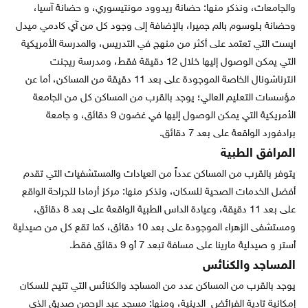
والجامعات، ونذكر منها: حضانة ريدوود مونتيسوري، و حضانة آسيا،
وحضانة بلوسوم بالم جميرا، بالإضافة إلى وجود كل من آي كادمي ميدل
ايست التي تعتمد على أكثر من منهج في التدريس، والمدرسة الأمريكية
التي يمكن الوصول إليها خلال 12 دقيقة فقط، ومدرسة ريجنت
انترناشونال الخاصة الموجودة على بعد 11 دقيقة من المساكن، أما عن
مؤسسات التعليم العالي؛ يوجد بالقرب من المساكن كل من الجامعة
الأمريكية التي يمكن الوصول إليها في غضون 9 دقائق، و جامعة
برادفورد الواقعة على بعد 7 دقائق.
المرافق الطبية
يتوفر بالقرب من المساكن عدداً من العيادات والمستشفيات التي تقدم
أفضل الخدمات الصحية للسكان، ونذكر منها: مركز أرمادا للجراحة الواقع
على بعد 11 دقيقة، وعيادة الداس الطبية الواقعة على بعد 8 دقائق،
ومستشفى الزهراء الموجودة على بعد 10 دقائق، كما تقع كل من صيدلية
أستر و صيدلية مارينا على مسافة تبعد 7 أو 9 دقائق فقط.
المساجد والكنائس
يوجد بالقرب من المساكن عدد من المساجد والكنائس التي تتيح للسكان
إمكانية تادية الفرائض الدينية، ومنها: مسجد عبد الرحمن صديق الذي