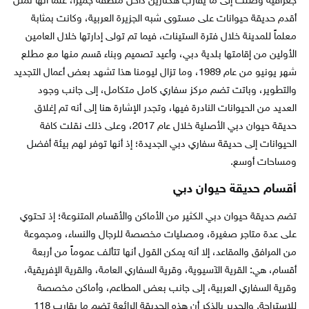
جغرافية وصلت إلى ما يقارب هكتارين داخل منطقة جميرا، علماً أنها تمثل
أقدم حديقة حيوانات على مستوى شبه الجزيرة العربية، وكانت بمثابة
معلماً للمدينة خلال فترة الستينات، فيما تم تولى إدارتها خلال العامين
الأولين من إقامتها بلدية دبي، وأعيد تصميم وبناء قسم منها مع مطلع
شهر يونيو من عام 1989، وما تزال ليومنا هذا تشهد بعض أعمال التجديد
والتطوير، وباتت تضم مركز سفاري كامل متكامل، إلى جانب وجود
العديد من الحيوانات النادرة فيها، وتجدر الإشارة هنا إلى أنه تم إغلاق
حديقة حيوان دبي الأصلية خلال عام 2017، وعلى ذلك نقلت كافة
الحيوانات إلى حديقة سفاري دبي الجديدة؛ إذ أنها توفر لهم بيئة أفضل
ومساحات أوسع.
أقسام حديقة حيوان دبي
تضم حديقة حيوان دبي الكثير من الأماكن والأقسام المتنوعة؛ إذ تحتوي
على عدة متاجر صغيرة، ومصليات مخصصة للرجال والنساء، ومجموعة
من المرافق والمقاعد، إلا أنه يمكن القول أنها تتألف عموماً من أربعة
أقسام، هي: القرية الآسيوية، وقرية السفاري العامة، والقرية الإفريقية،
وقرية السفاري العربية، إلى جانب بعض المطاعم، وأماكن مخصصة
للاستراحة. والجدير بالذكر أن هذه الحديقة الرائعة تضم ما يقارب 118