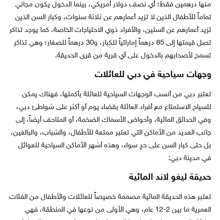
منها درهمين فقط؛ أي نصف دولار أمريكي، بينما الدخول يكون مجاني
تماماً للأطفال الذين لا تزيد أعمارهم عن ثلاثة سنوات، وكبار السن الذين
تزيد أعمارهم عن الستين، والأفراد ذوي الاحتياجات الخاصة، كما يوجد تذاكر
تصل قيمتها إلى 85 درهماً إماراتياً للكبار، و30 درهماً للصغار؛ وهي تذاكر
تسمح لأصحابهم بالدخول على أي قرية من قرى الحديقة.
وجهات سياحية في دبي للعائلات
تعتبر دبي من أنسب الوجهات السياحية للعائلة بأكملها، فهناك يمكن
للسياح الاستمتاع مع أفراد العائلة بقضاء يوم أو أكثر على شواطئ دبي،
وفي الحدائق المائية، وأحواض الأسماك الضخمة، أو المتاحف أيضاً، إلى
جانب العديد من الأماكن التي تعتبر ممتعة للأطفال، والشباب، والبالغين،
بل حتى كبار السن على حدٍ سواء، وهذه أشهر الأماكن السياحية للعوائل
في مدينة دبي:
حديقة ليغو لاند المائية
تعتبر هذه الحديقة المائية مصممة خصيصاً للعائلات والأطفال من الفئات
العمرية ما بين 2-12 عام، وهي الأولى من نوعها في المنطقة، فهي