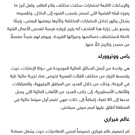
والإبداعات التابعة لحضارات سكنت مختلف بقاع العالم، ولعل أبرز ما
يميزه قبته الفضية التي تسمح بتسرب الضوء إلى الداخل، وتقسيمه
بشكل يظهر تداخل الحضارات المختلفة وتأثرها ببعضها البعض، وَمِمَّا
يشجع على زيارة هذا المتحف أنه يتيح لزواره فرصة تفحص الأعمال الفنية
كاملة لاستكشاف خصائصها وميزاتها الفريدة، ويوفر لهم شرحاً مفصلاً
عن مصدر وتاريخ كلاً منها.
ياس ووتروورلد
هي واحدة من أجمل الحدائق المائية الموجودة في دولة الإمارات، حيث
يقصدها الزوار من مختلف الفئات العمرية لخوض غمار تجربة مائية غاية
في الروعة، وذلك من خلال العديد من المرافق الترفيهية، والمنزلقات،
والألعاب الأسطورية، إلى جانب العديد من الألعاب المائية التي يصل
عددها إلى 40 لعبة، إضافةً إلى ذلك؛ فهي تضم أول سينما مائية في
المنطقة أطلق عليها اسم سيني سبلاش.
عالم فيراري
تم تصميم عالم فيراري خصيصاً لمحبي المغامرات، حيث يشغل مساحة