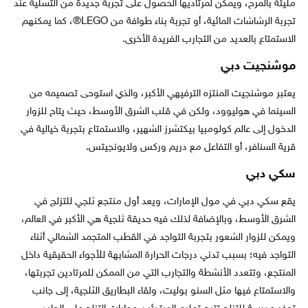
مليئة بالمرح، ويمكن لمرتاديها الحصول على تجربة جديدة من التسلية عند
تجربة الرشاشات المائية، أو تجربة بناء طوافة من LEGO®، كما يمكنهم
الاستمتاع بالعديد من التجارب الفريدة الأخرى.
موشنجيت دبي
يعتبر موشنجيت المنتزه الترفيهي الأكبر، والذي استوحى تصميمه من
السينما في هوليوود، ولكن في قلب الشرق الأوسط، حيث يتاح للزوار
الدخول إلى عالم كولومبيا بيكتشرز الشهير، والاستمتاع بتجربة خيالية في
قرية السنافر، أو التفاعل مع دريم وركس ولايونجيتس.
سكي دبي
يقع سكي دبي في مول الإمارات، ويعد أول منتجع ثلجي للتزلج في
الشرق الأوسط، وبالإضافة لذلك فيه حديقة ثلجية هي الأكبر في العالم،
ويمكن للزوار الشعور بتجربة التواجد في القطب المتجمد الشمالي أثناء
التواجد فيه؛ بسبب تدني درجات الحرارة المشابهة للأجواء الحقيقية داخل
المنتجع، وتتعدد الأنشطة والتجارب التي من الممكن للمرتادين تجربتها،
والاستمتاع فيها مثل السنو بوليت، ولقاء البطاريق الثلجية، إلى جانب