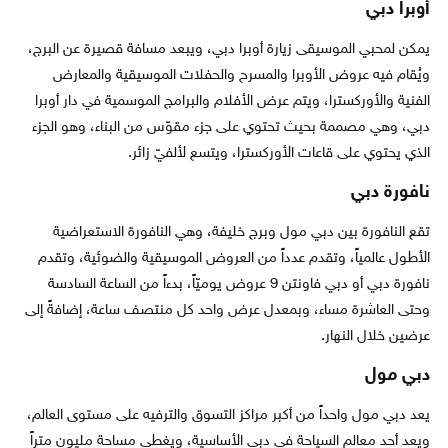
أوبرا دبي
يمكن لمحبي الموسيقى زيارة أوبرا دبي، ويبعد مسافة قصيرة عن البرج،
ويُقام فيه عروض الأوبرا والمسرح والحفلات الموسيقية والمعارض
الفنية والأوركسترا، ويتم عرض الأفلام والبرامج الموسمية في دار أوبرا
دبي، وهي مصممة بحيث تحتوي على جزء مقوّس من البناء، وهو الجزء
الذي يحتوي على قاعات الأوركسترا، ويتسع لألفيّ زائر.
نافورة دبي
تقع النافورة بين دبي مول وبرج خليفة، وهي النافورة الاستعراضية
الأطول عالمياً، وتقدم عدداً من العروض الموسيقية والضوئية، وتقدم
نافورة دبي أو دبي فاونتن 9 عروض يوميّاً، بدءاً من الساعة السادسة
وحتى العاشرة مساء، وبمعدل عرض واحد كل منتصف ساعة، إضافةً إلى
عرضين خلال النهار.
دبي مول
يعد دبي مول واحداً من أكبر مراكز التسوق والترفيه على مستوى العالم،
ويعد أحد معالم السياحة في دبي الأساسية، ويغطي مساحة مليون متراً