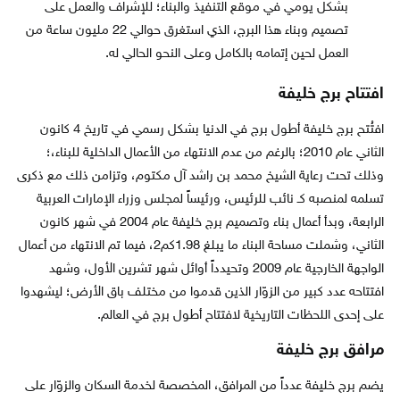
بشكل يومي في موقع التنفيذ والبناء؛ للإشراف والعمل على
تصميم وبناء هذا البرج، الذي استغرق حوالي 22 مليون ساعة من
العمل لحين إتمامه بالكامل وعلى النحو الحالي له.
افتتاح برج خليفة
افتُتح برج خليفة أطول برج في الدنيا بشكل رسمي في تاريخ 4 كانون
الثاني عام 2010؛ بالرغم من عدم الانتهاء من الأعمال الداخلية للبناء،؛
وذلك تحت رعاية الشيخ محمد بن راشد آل مكتوم، وتزامن ذلك مع ذكرى
تسلمه لمنصبه كـ نائب للرئيس، ورئيساً لمجلس وزراء الإمارات العربية
الرابعة، وبدأ أعمال بناء وتصميم برج خليفة عام 2004 في شهر كانون
الثاني، وشملت مساحة البناء ما يبلغ 1.98كم2، فيما تم الانتهاء من أعمال
الواجهة الخارجية عام 2009 وتحيدداً أوائل شهر تشرين الأول، وشهد
افتتاحه عدد كبير من الزوّار الذين قدموا من مختلف باق الأرض؛ ليشهدوا
على إحدى اللحظات التاريخية لافتتاح أطول برج في العالم.
مرافق برج خليفة
يضم برج خليفة عدداً من المرافق، المخصصة لخدمة السكان والزوّار على