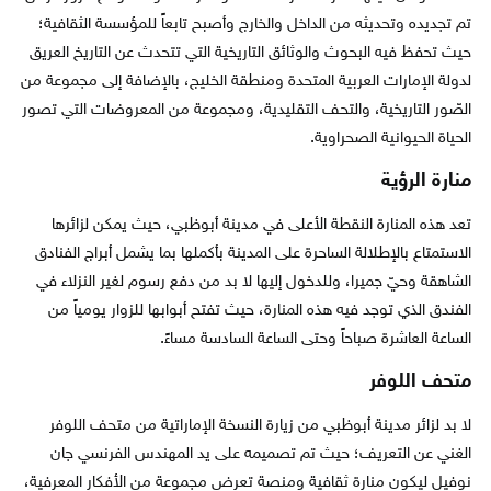
تم تجديده وتحديثه من الداخل والخارج وأصبح تابعاً للمؤسسة الثقافية؛
حيث تحفظ فيه البحوث والوثائق التاريخية التي تتحدث عن التاريخ العريق
لدولة الإمارات العربية المتحدة ومنطقة الخليج، بالإضافة إلى مجموعة من
الصّور التاريخية، والتحف التقليدية، ومجموعة من المعروضات التي تصور
الحياة الحيوانية الصحراوية.
منارة الرؤية
تعد هذه المنارة النقطة الأعلى في مدينة أبوظبي، حيث يمكن لزائرها
الاستمتاع بالإطلالة الساحرة على المدينة بأكملها بما يشمل أبراج الفنادق
الشاهقة وحيّ جميرا، وللدخول إليها لا بد من دفع رسوم لغير النزلاء في
الفندق الذي توجد فيه هذه المنارة، حيث تفتح أبوابها للزوار يومياً من
الساعة العاشرة صباحاً وحتى الساعة السادسة مساءً.
متحف اللوفر
لا بد لزائر مدينة أبوظبي من زيارة النسخة الإماراتية من متحف اللوفر
الغني عن التعريف؛ حيث تم تصميمه على يد المهندس الفرنسي جان
نوفيل ليكون منارة ثقافية ومنصة تعرض مجموعة من الأفكار المعرفية،