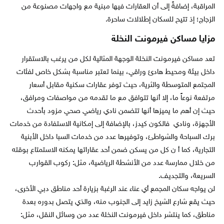
المراقبة، إضافةً إلى أن العقارات فيها مبنية مع واجهات مصنوعة من
الزجاج؛ إذ تتيح للسكان إطلالات ساحرة.
مزايا مساكن فيرمونت النخلة
تعد مساكن فيرمونت النخلة الوجهة المثالية لكل من يرغب بالاستقرار
داخل بيئة ومحيط هادئ وراقي، بينما تعتبر مناسبة بشكل خاص لفئات
المجتمع المتوسطة والثرية، حيث توفر عقارات سكنية مقابل أسعار
مرتفعة نوعاً ما، إلا أنها تتوافق مع ما تقدمه من مواصفات ومرافق،
حيث إن أهم ما يميزها أنها تتضمن نادي رياضي صحي مزود بأحدث
الأجهزة، ونادي فالكون كيدز، بالإضافة إلى إمكانية الاستفادة من خدمات
برك السباحة والشواطئ، وتوفيرها عدد من خدمات السبا داخل الأبنية
التجارية، كما أ ن كل من يسكن ضمن أحد عقاراتها يمكنه الاستمتاع بوقته
من خلال ممارسة عدد من الأنشطة الرياضية، مثل: ركوب القوارب
السريعة، والتجديف.
لن يواجه سكان المجمع أي عناء عند الرغبة بزيارة أحد مناطق دبي الأخرى،
حيث يقع شارع الشيخ زايد إلى الجنوب منه، والذي يتصل بدوره بعدة
مناطق، كما ينتشر داخل فيرمونت النخلة عدد من وسائل النقل، مثل: