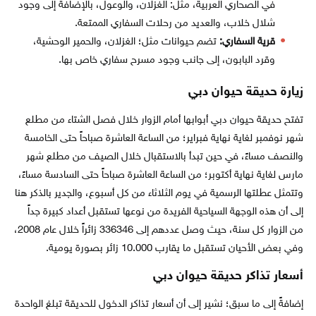
في الصحاري العربية، مثل: الغزلان، والوعول، بالإضافة إلى وجود
شلال خلاب، والعديد من رحلات السفاري الممتعة.
قرية السفاري:
تضم حيوانات مثل؛ الغزلان، والحمير الوحشية،
وقرد البابون، إلى جانب وجود مسرح سفاري خاص بها.
زيارة حديقة حيوان دبي
تفتح حديقة حيوان دبي أبوابها أمام الزوار خلال فصل الشتاء من مطلع
شهر نوفمبر لغاية نهاية فبراير؛ من الساعة العاشرة صباحاً حتى الخامسة
والنصف مساءً، في حين تبدأ بالاستقبال خلال الصيف من مطلع شهر
مارس لغاية نهاية أكتوبر؛ من الساعة العاشرة صباحاً حتى السادسة مساءً،
وتتمثل عطلتها الرسمية في يوم الثلاثاء من كل أسبوع، والجدير بالذكر هنا
إلى أن هذه الوجهة السياحية الفريدة من نوعها تستقبل أعداد كبيرة جداً
من الزوار كل سنة، حيث وصل عددهم إلى 336346 زائراً خلال عام 2008،
وفي بعض الأحيان تستقبل ما يقارب 10.000 زائر بصورة يومية.
أسعار تذاكر حديقة حيوان دبي
إضافةً إلى ما سبق؛ نشير إلى أن أسعار تذاكر الدخول للحديقة تبلغ الواحدة