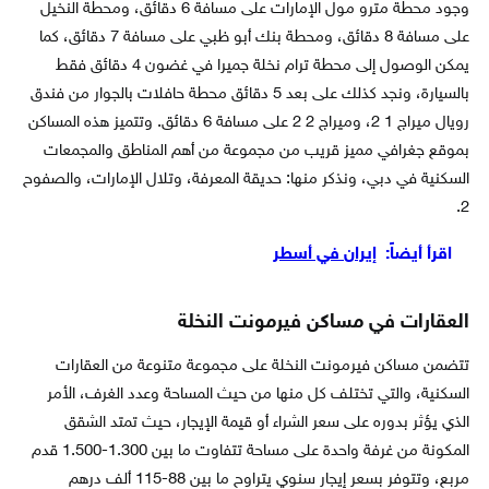
وجود محطة مترو مول الإمارات على مسافة 6 دقائق، ومحطة النخيل
على مسافة 8 دقائق، ومحطة بنك أبو ظبي على مسافة 7 دقائق، كما
يمكن الوصول إلى محطة ترام نخلة جميرا في غضون 4 دقائق فقط
بالسيارة، ونجد كذلك على بعد 5 دقائق محطة حافلات بالجوار من فندق
رويال ميراج 1 2، وميراج 2 2 على مسافة 6 دقائق. وتتميز هذه المساكن
بموقع جغرافي مميز قريب من مجموعة من أهم المناطق والمجمعات
السكنية في دبي، ونذكر منها: حديقة المعرفة، وتلال الإمارات، والصفوح
2.
اقرأ أيضاً:
إيران في أسطر
العقارات في مساكن فيرمونت النخلة
تتضمن مساكن فيرمونت النخلة على مجموعة متنوعة من العقارات
السكنية، والتي تختلف كل منها من حيث المساحة وعدد الغرف، الأمر
الذي يؤثر بدوره على سعر الشراء أو قيمة الإيجار، حيث تمتد الشقق
المكونة من غرفة واحدة على مساحة تتفاوت ما بين 1.300-1.500 قدم
مربع، وتتوفر بسعر إيجار سنوي يتراوح ما بين 88-115 ألف درهم