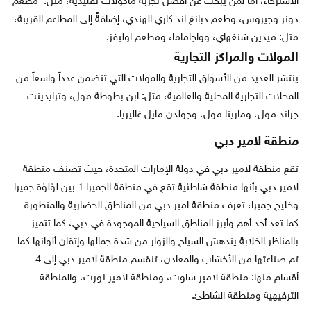
الاسترخاء، أما لمن يبحث عن أفضل تجربة مأكولات تقليدية، مثل: مطعم
دونر وجيروس، وطعم دبانغ اند كاري الهندي، إضافةً إلى المطاعم القريبة،
مثل: ميدين شنغهاي، وواجاماما، ومطعم اوليفز.
المولات والمراكز التجارية
ينتشر العديد من الأسواق التجارية والمولات التي تتضمن عدداً واسعاً من
المحلات التجارية المحلية والعالمية، مثل: ابن بطوطة مول، وترايدينت
جراند مول، ومارينا مول، وجولدن مايل غاليريا.
منطقة لامير دبي
تقع منطقة لامير دبي في دولة الإمارات المتحدة، حيث تصنف منطقة
لامير دبي بأنها منطقة شاطئية تقع في منطقة الجميرا 1 بين لؤلؤة جميرا
وخليج جميرا، تعرف منطقة امير دبي من المناطق الحضارية والمتطورة
كما تعد أحد أهم وأبرز المناطق السياحية الموجودة في دبي، كما تتميز
بالمناظر الخلابة يندهش السياح والزوار من شدة جمالها وإتقان ألوانها كما
تم صناعتها من الأخشاب والمعادن، تنقسم منطقة لامير دبي إلى 4
أقسام منها: منطقة لامير ساوث، ومنطقة لامير نورث، والمنطقة
الترفيهية ومنطقة الشاطئ.