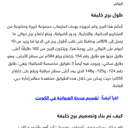
العالم.
طول برج خليفة
صُمّم هذا البرج وتم تجهيزه بهدف استيعاب مجموعة كبيرة ومتنوعة من
المشاريع السكنية، والتجارية، ودور الضيافة، وبلغ ارتفاع برج حوالي ما
يصل إلى 828م، وحافظ على لقب أطول برج في الدنيا لما يزيد عن 10
أعوام على التوالي حتى يومنا هذا، ويتكون البرج من 162 طابقاً؛ أعلى
طابق منها هو طابق رقم 154 بارتفاع يبلغ 584م عن سطح الأرض، وهو
طابق سكني، ويوجد فيه أيضاً 3 طوابق مخصصة للمراقبة؛ وهي: طابق
رقم 124، و125، و148 الذي يعد أعلى سطح مراقبة ويقع على ارتفاع
555م؛ حيث يمكن من خلال هذه الطوابق مشاهدة معالم إمارة دبي
العامة.
اقرأ أيضاً:
تقسيم مدينة الفروانية في الكويت
كيف تم بناء وتصميم برج خليفة
قام مكتب سكيدموري، أوينغس وميريل؛ أحد أهم وأشهر مكاتب