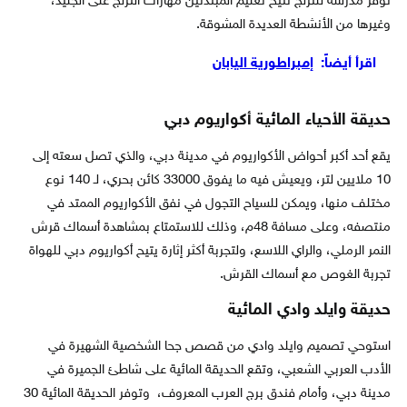
توفر مدرسة للتزلج تتيح تعليم المبتدئين مهارات التزلج على الجليد،
وغيرها من الأنشطة العديدة المشوقة.
اقرأ أيضاً:
إمبراطورية اليابان
حديقة الأحياء المائية أكواريوم دبي
يقع أحد أكبر أحواض الأكواريوم في مدينة دبي، والذي تصل سعته إلى
10 ملايين لتر، ويعيش فيه ما يفوق 33000 كائن بحري، لـ 140 نوع
مختلف منها، ويمكن للسياح التجول في نفق الأكواريوم الممتد في
منتصفه، وعلى مسافة 48م، وذلك للاستمتاع بمشاهدة أسماك قرش
النمر الرملي، والراي اللاسع، ولتجربة أكثر إثارة يتيح أكواريوم دبي للهواة
تجربة الغوص مع أسماك القرش.
حديقة وايلد وادي المائية
استوحي تصميم وايلد وادي من قصص جحا الشخصية الشهيرة في
الأدب العربي الشعبي، وتقع الحديقة المائية على شاطئ الجميرة في
مدينة دبي، وأمام فندق برج العرب المعروف، وتوفر الحديقة المائية 30