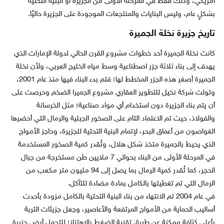
أمريكي، وذلك فقط في المرحلة الأولى من الجزيرة أو البنية التحتية
بشكلٍ عام، وليس البنايات والمنتجعات الموجودة على الجزيرة حاليًا.
تاريخ جزيرة نخلة الجميرة
كانت نخلة الجميرة أحد خطوات مشروع القرن الحالي لدولة الإمارات الذي
يهدف إلى بناء ثلاثة جزر اصطناعية وسط مياه الخليج العربي، ولأن نخلة
الجميرة أصغر هذه الجزر المخطط لها؛ فتم بدء البناء فيها منذ عام 2001،
وتولت شركة نخيل للتطوير العقاري مشروع الجميرا الضخم وحرصت على
أن يتم بناء الجزيرة دون استخدام أي مواد صناعية؛ مثل الخرسانة
والفولاذ، حيث تم الاعتماد التام على الصخور الجبلية والرمال التي أحضرها
الغواصون من أعماق البحر، لإتمام البنية التحتية للجزيرة، وحاجز الأمواج
الذي يحيط بالجميرة متخذ شكل هلال، وتُقدر كمية الصخور المستخدمة
في المرحلة الأولى من البناء بحوالي 7 ملايين طن مستخرجة من جبال
الحجر، كما تُقدر كمية الرمال بما يصل إلى 94 مليون متر مكعب من
الرمال التي تم تغطيتها بالكامل بمادة مضادة للتآكل.
في عام 2004 تم الانتهاء من بناء البنية التحتية بالكامل مزودة بأحدث
أساليب الحماية من الأمواج المرتفعة والأعاصير، وجعل جزيئات التربة
بأعلى كثافة ممكنة عن طريق تقنية الضغط بالاهتزاز؛ للتحمل أرض جزيرة