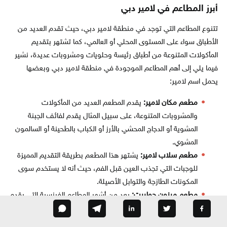
أبرز المطاعم في لامير دبي
تتنوع المطاعم التي توجد في منطقة لامير دبي، حيث تقدم العديد من
الأطباق سواء على المستوى المحلي أو العالمي، كما تشتهر بتقديم
المأكولات المتنوعة من أطباق رئيسة وحلويات ومشروبات عديدة، نشير
فيما يلي إلى أهم المطاعم الموجودة في منطقة لامير دبي وبعضها
يحمل اسم لامير:
مطعم مكان لامير:
يقدم المطعم العديد من المأكولات
والمشروبات المتنوعة، على سبيل المثال يقدم لفائف الجبنة
المشوية أو الدجاج المحشي بالأرز أو الكباب بالطحينة أو السالمون
المشوي.
مطعم سلاب لامير:
يشتهر هذا المطعم بطريقة التقديم المميزة
للوجبات التي تجذب العين قبل الفم، حيث أنه لا يستخدم سوى
المكونات الطازجة والتوابل الأصيلة.
مطعم ميزون جولييت:
يعد من أشهر المطاعم الفرنسية التي يقدم
أشهى وألذ الاطباق الفرنسية بالاضافة الى الحلويات الفرنسية
المميزة ضمن أجواء رومانسية.