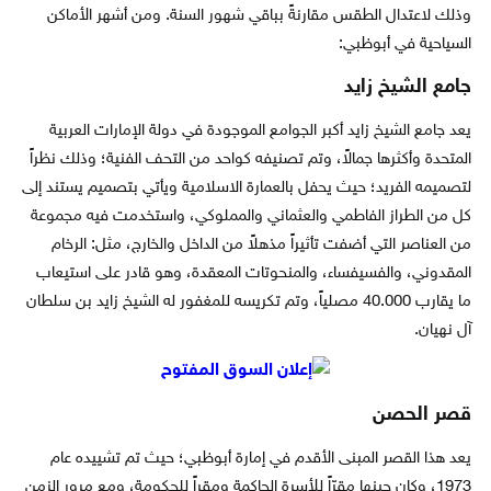
وذلك لاعتدال الطقس مقارنةً بباقي شهور السنة. ومن أشهر الأماكن
السياحية في أبوظبي:
جامع الشيخ زايد
يعد جامع الشيخ زايد أكبر الجوامع الموجودة في دولة الإمارات العربية
المتحدة وأكثرها جمالاً، وتم تصنيفه كواحد من التحف الفنية؛ وذلك نظراً
لتصميمه الفريد؛ حيث يحفل بالعمارة الاسلامية ويأتي بتصميم يستند إلى
كل من الطراز الفاطمي والعثماني والمملوكي، واستخدمت فيه مجموعة
من العناصر التي أضفت تأثيراً مذهلاً من الداخل والخارج، مثل: الرخام
المقدوني، والفسيفساء، والمنحوتات المعقدة، وهو قادر على استيعاب
ما يقارب 40.000 مصلياً، وتم تكريسه للمغفور له الشيخ زايد بن سلطان
آل نهيان.
قصر الحصن
يعد هذا القصر المبنى الأقدم في إمارة أبوظبي؛ حيث تم تشييده عام
1973، وكان حينها مقرّاً للأسرة الحاكمة ومقراً للحكومة، ومع مرور الزمن