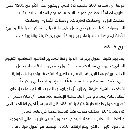
مربعاً، أي مساحة 200 ملعب كرة قدم، ويحتوي على أكثر من 1200 محل
تجاري، إضافةً للمطاعم ومراكز الترفيه، وتتنوع المحلات التجارية بين
محلات الأزياء، ومحلات الماركات، ومحلات الأحذية، ومحلات
المجوهرات، كما يحتوي دبي مول على حلبة تزلجٍ، ومركز كيدزانيا الترفيهيّ
للأطفال، وصالات سينما، ويجاوره كلاً من برج خليفة ونافورة دبي.
برج خليفة
يعد برج خليفة أطول برج في الدنيا وفقاً للمعايير العالمية الأساسية لتقييم
المباني؛ فهو في سجلات غينيس أطول مبنى وناطحة سحاب حول
العالم، ويقع هذا البرج في الإمارات العربية المتحدة، وتحديداً في إمارة
دبي، وأتت تسميته بهذا الاسم تباعاً لحاكم إمارة أبو ظبي وتكريماً
لشخصه، الشيخ خليفة بن زايد آل نهيان، وذلك بعد الانتهاء منه؛ إذ كان
يُطلق عليه إسم برج دبي أثناء عملية الإنشاء، ولم يصدر أي بيان رسمي أو
تصريح حول طوله طيلة فترة بنائه؛ فقد كان الأمر سراً لحين افتتاحه، الذي
كان عام 2010؛ وبذلك ضرب رقماً قياسياً جديداً في عالم المباني
وناطحات السحاب شاهقة الارتفاع، متجاوزراً مبنى تايبيه المالي الموجود
في دولة تايوان، الذي يبلغ ارتفاعه 508م، ليصبح هو أطول مبنى في