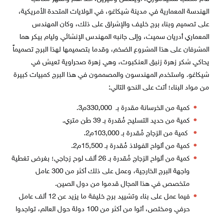
الهندسة المعمارية في مدينة شيكاغو، في الولايات المتحدة الأمريكية،
على تصميم وبناء برج خليف والإشراق على ذلك، وكان المهندس
المعماري أدريان سميث، وإلى جانبه المهندس الإنشائي وليام بيكر هما
المشرفان على هذا المشروع الضخم، وقدما بتصميمها لهذا البرج تصميماً
يحاكي شكر زهرة زنبق العنكبوت، وهي زهرة صحراوية تعيش في
شيكاغو. واستخدم المهندسون والمصممون في هذا البرج كمبيات كبيرة
من مواد البناء؛ أتت على النحو التالي:
كمية من الخرسانة مقدرة بـ 330,000م3.
كمية من حديد التسليح مُقدرة بـ 39 طن متري.
كمية من الزجاج مُقدرة بـ 103,000م2.
كمية من ألواح الفولاذ مُقدرة بـ 15,500م2.
كمية من ألواح الزجاج مُقدرة بـ 26 ألف لوح زجاجي؛ بغرض تغطية
واجهة البرج الخارجية، وعمل على ذلك أكثر من 300 عامل
متخصص في هذا المجال قدموا من دول الصين.
فيما عمل على بناء وتشييد برج خليفة ما يزيد عن 12 ألف عامل
حرفي ومختص، أتوا من أكثر من 100 دولة حول العالم، تواجدوا