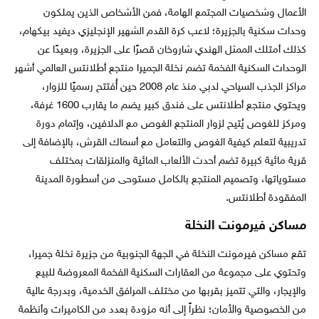
الأعمال وشخصيات المجتمع الهامة، فمن الأشخاص الذين يملكون
وحدات سكنية بالجزيرة؛ لاعب كرة القدم الشهير الإنجليزي ديفيد بيكهام،
كذلك أمتلك الممثل الهندي شاروخان قصرًا على الجزيرة، وبعيدًا عن
الوحدات السكنية الفخمة تضم نخلة الجميرا منتجع أطلانتس العالمي أشهر
مراكز الجذب السياحي لدبي منذ عام 2008 حين أُفتتح رسميًا للزوار،
ويحتوي منتجع أطلانتس على فندق كبير يضم ما يقارب 1600 غرفة،
ومركز للغوص يُتيح لزوار المنتجع الغوص مع الدلافين، وإتمام دورة
تدريبية لتعلم كيفية الغوص والتعامل مع أسماك القرش، بالإضافة إلى
قرية مائية كبيرة تضم أحدث الألعاب المائية والمنزلقات بمختلف
مستوياتها، وتصميم المنتجع بالكامل مستوحى من أسطورة المدينة
المفقودة أطلانتس.
مساكن فيرمونت النخلة
تقع مساكن فيرمونت النخلة في الجهة الجنوبية من جزيرة نخلة جميرا،
وتحتوي على مجموعة من العقارات السكنية الفخمة المعروضة للبيع
والإيجار، والتي تتميز بقربها من مختلف المرافق الخدمية، وبدرجة عالية
من الخصوصية والأمان؛ نظراً إلى أنه مزودة بعدد من الكاميرات وأنظمة