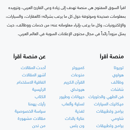
اقرأ السوق المفتوح هي منصة تهدف إلى زيادة وعي القارئ العربي، وتزويده
بمعلومات صحيحة وموثوقة حول كل ما يرغب بشرائه؛ كالعقارات، والسيارات،
والإلكترونيات، وكل ما يرغب بإثراء معلوماته عنه؛ من خدمات ووظائف، حيث
يمثل مزوداً رائداً في مجال محتوى الإعلانات المبوبة في العالم العربي.
منصة أقرأ
عن منصة أقرأ
تويوتا
كمبيوتر
أحدث المقالات
هواوي
منوعات
أشهر المقالات
وظائف
القرآن الكريم
اتفاقية الاستخدام
شاشات
هيونداي
الرئيسية
فن الطهي والحلويات
حيوانات وطيور
الكتاب
ميكانيك السيارات
تسلية وألعاب
رأيك يهمنا
برامج وتطبيقات
تغذية
سياسة الخصوصية
شاومي
عناية بالذات
مقالات مشهورة
برامج وتطبيقات
ون بلس
من نحن