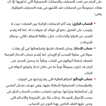
على الرغم من تعدد المصارف والحسابات المصرفية التي تحتويها؛ إلا أن
هناك مجموعةً من الحسابات تعد الأشهر في هذه المصارف العراقية،
وهي:
الحساب الجاري:
يعد أكثر الحسابات الرائجة بين العملاء؛ حيث لا
يتوجب على العميل دفع أي فوائد أو عمولات له، كما أنه يقدم
العديد من المزايا والخدمات، مثل: بطاقة الصراف الآلي، ودفاتر
الشيكات.
حساب الادخار:
يمكن للعملاء فتحها واستعمالها في أي وقت،
سواءً في عملية السحب أو الإيداع، كما يُقدم حساب الادخار الفرصة
للعملاء لحفظ أموالهم في البنك، وغالباً ما يحصل المدخر على
أرباح قد تكون بسيطةً نوعاً ما من خلال ادخار وتوفير أمواله في
البنك.
حساب الودائع:
المبالغ المالية التي يتم إيداعها في البنوك
والمؤسسات المصرفية للحفاظ عليها، وهي تهدف بشكل أساسي
إلى استثمارها وزيادتها، ويكون لصاحب صاحب الحساب الحق في
سحب الأموال المودعة، وذلك بناءً على الشروط والأحكام التي
ينص عليها العقد الخاص بهذا النوع من الحساب.