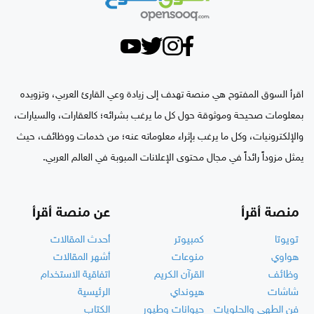
اقرأ السوق المفتوح هي منصة تهدف إلى زيادة وعي القارئ العربي، وتزويده
بمعلومات صحيحة وموثوقة حول كل ما يرغب بشرائه؛ كالعقارات، والسيارات،
والإلكترونيات، وكل ما يرغب بإثراء معلوماته عنه؛ من خدمات ووظائف، حيث
يمثل مزوداً رائداً في مجال محتوى الإعلانات المبوبة في العالم العربي.
منصة أقرأ
عن منصة أقرأ
تويوتا
كمبيوتر
أحدث المقالات
هواوي
منوعات
أشهر المقالات
وظائف
القرآن الكريم
اتفاقية الاستخدام
شاشات
هيونداي
الرئيسية
فن الطهي والحلويات
حيوانات وطيور
الكتاب