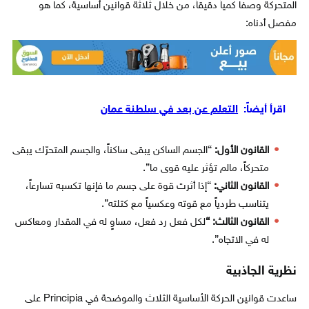
المتحركة وصفا كمياً دقيقاً، من خلال ثلاثة قوانين أساسية، كما هو
مفصل أدناه:
اقرأ أيضاً:
التعلم عن بعد في سلطنة عمان
القانون الأول:
“الجسم الساكن يبقى ساكناً، والجسم المتحرّك يبقى
متحركاً، مالم تؤثر عليه قوى ما”.
القانون الثاني:
“إذا أثرت قوة على جسم ما فإنها تكسبه تسارعاً،
يتناسب طردياً مع قوته وعكسياً مع كتلته”.
القانون الثالث: “
لكل فعل رد فعل، مساوٍ له في المقدار ومعاكس
له في الاتجاه”.
نظرية الجاذبية
ساعدت قوانين الحركة الأساسية الثلاث والموضحة في Principia على