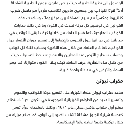
الوصول الى نظرية الجاذبية، حيث ينص قانون نيوتن للجاذبية الشاملة
أن:” قوتا التجاذب بين جسمين ماديين تتناسب طردياً مع حاصل ضرب
كتلتيهما وعكسياً مع مربع المسافة بين مركزيهما”، وساعدت هذه
القوانين في توضيح كل حركة تحدث في الكون بما في ذلك مدارات
الكواكب الاهليجية، كما فسر العلماء من خلالها كيف تبقى الكواكب في
مداراتها في دورانها حول النجوم، بالإضافة إلى تفسير دوران الأقمار حول
الكواكب، كما قام العلماء من خلال هذه النظرية بحساب كتلة كل كوكب،
وحساب تسطيح الأرض عند القطبين والانتفاخ عند خط الاستواء، حيث
من خلال هذه النظرية، عرف العلماء كيف يبقى الكون متوازناً، كما جمع
السماء والأرض في معادلة واحدة كبيرة.
مقراب نيوتن
ساعد مقراب نيوتن علماء الفيزياء على تفسير حركة الكواكب والنجوم
وتفسير العديد من الظواهر الفيزيائية الموجودة في الكون، حيث استطاع
صنع أول مقراب عاكس عملي عام 1671، وذلك باستخدام مرآه تعمل
كعدسة شيئية لتجاوز مشكلة تشتت الضوء إلى ألوان، كما صنع مراياه من
خلال تركيبة خاصة لمادة عالية الإنعكاسية.