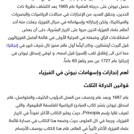
حصل نيوتن على درجته العلمية عام 1665 بعد اكتشاف نظرية ذات
الحدين، وحقق العديد من الإنجازات في مجالات الرياضيات والبصريات
والميكانيكا، ولكن إنجازاته وإسهاماته في مجال الفيزياء جعلت منه أحد
أعظم علماء الفيزياء الذين مروا على تاريخ البشرية، حتى أن بعض
استطلاعات الرأي وضعته في المرتبة الأولى في قائمة أفضل الفيزيائيين
قبل ألبرت أينشتاين، وكان أيضًا أول عالم مميز نال شرف كبير في
إنجلترا
؛
مما ادى الى إطلاق لقب (السير) قبل اسمه، و توفي إسحاق نيوتن في
إنجلترا عام 1727 عن عمر يناهز 83 عاماً.
أهم إنجازات وإسهامات نيوتن في الفيزياء
قوانين الحركة الثلاث
عام 1687 وبعد عام ونصف من العمل الدؤوب الكثيف والمتواصل، قام
اسحاق نيوتن بنشر كتاب المبادئ الرياضية للفلسفة الطبيعية، والتي
تعرف غالبا بإسم Principia، حيث يعتبر الكتاب الأكثر نفوذاً في تاريخ
الفيزياء، وربما في كل العلوم، حيث وضعه هذا الكتاب في صدارة قائمة
علماء الفيزياء الأكثر تأثيراً في العالم، قام هذا الكتاب بوصف الأجسام