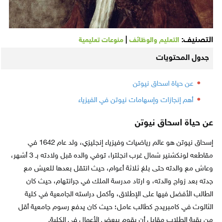
التصنيف:
|
التعليم والوظائف
منوعات تعليمية
جدول المحتويات
عن حياة اسحاق نيوتن
أهم إنجازات وإسهامات نيوتن في الفيزياء
عن حياة اسحاق نيوتن
إسحاق نيوتن هو عالم رياضيات وفيزياء إنجليزي، ولد عام 1642 في
مقاطعه لونكشنير شمال غرب انجلترا، توفي والده قبل ولادته بـ 3 أشهر،
وعاش مع والدته حتى بلغ ثلاثة أعوام، حيث انتقل بعدها للعيش مع
جدته بعد زواج والدته، و ارتاد مدرسة الملك في جرانتهام، حيث كان
الطالب الأفضل فيها على الإطلاق، وأكمل دراسته الجامعية في كلية
الثالوث في كامبريدج كطالب عامل؛ حيث كان يدفع رسوم جامعية أقل
من بقية الطلاب مقابل أن يقوم ببعض الأعمال في الكلية.