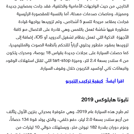
الخارجي من حيث الواجهات الأمامية والخلفية، فقد جاءت بمصابيح جديدة
ومميزة، وماصات صدمات معدلة، أما بالنسبة للمقصورة الرئيسية
فجاءت بمقاعد مريحة تتسع 5 أشخاص، وتم تزويدها بواجهة قيادة
متطورة فيها شاشة تعمل باللمس وهي قادرة على الاتصال مع كافة
الأجهزة الذكية التي تعمل بنظام تشغيل أندرويد أو iOS، إضافة إلى
تزويدها بمقود متطور يحتوي أزراراً للتحكم بأنظمة الصوت والملتيميديا،
كما حصلت السيارة على عجلات جديدة بقياس 18 بوصة، ومحرك يتكون
من 4 سلندر بسعة 2.4 لتر، وميزة tart-stop التي تقلل استهلاك الوقود
وانبعاثات ثاني أوكسيد الكربون خلال وقوف السيارة.
اقرأ أيضاً:
كيفية تركيب التيربو
تايوتا هايلوكس 2019
تم طرح هذه السيارة عام 2019، وهي متوفرة بمحركي بنزين الأول يتألف
من أربع سلندر بسعة 2.0 ليتر، دفع خلفي، والذي يولد قوة 134 حصاناً،
وعزم دوران بقدرة 182 نيوتن متر، ويستهلك حوالي 10 ليترات من