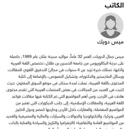
الكاتب
ميس دويك
ميس جمال الدويك، العمر 32 عاماً، مواليد مدينة عمّان عام 1989، حاصلة
على درجة البكالوريوس من جامعة الحسين بن طلال، تخصص اللغة العربية
وآدابها، تمتلك خبرة تزيد عن 4 سنوات في مجاليّ التدقيق اللغوي للمقالات
ورسائل الماجستير والدكتوراه، وتشكيل النصوص، بالإضافة إلى كتابة
المحتوى باللغة العربية، عملت لمدة سنتان في موقع السوق المفتوح، حيث
كتبت في العديد من المجالات في بعض المنصات العربية التي تقدم محتوى
هادف في الأردن، ومن أهم المواضيع التي تم الكتابة فيها مقالات قواعد
اللغة العربية، والمقالات الإسلامية، إلى جانب الديكورات التي تعتبر من
المواضيع المفضلة، والعقارات داخل الأردن وخارجها كمصر ودول الخليج
العربي وتركيا، والتكنولوجيا والجوالات والسيارات والمالية والمصرفية والعديد
من المواضيع العامة والثقافية؛ كالجغرافيا والتاريخ والسياحة والعناية بالذات