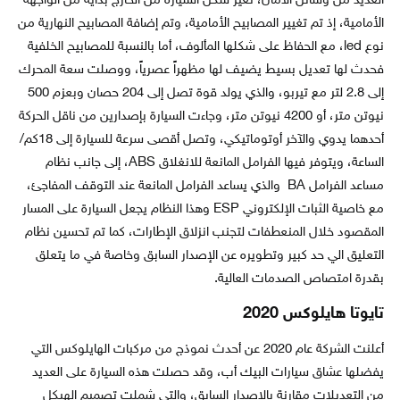
العديد من وسائل الأمان، تغير شكل السيارة من الخارج بداية من الواجهة
الأمامية، إذ تم تغيير المصابيح الأمامية، وتم إضافة المصابيح النهارية من
نوع led، مع الحفاظ على شكلها المألوف، أما بالنسبة للمصابيح الخلفية
فحدث لها تعديل بسيط يضيف لها مظهراً عصرياً، ووصلت سعة المحرك
إلى 2.8 لتر مع تيربو، والذي يولد قوة تصل إلى 204 حصان وبعزم 500
نيوتن متر، أو 4200 نيوتن متر، وجاءت السيارة بإصدارين من ناقل الحركة
أحدهما يدوي والآخر أوتوماتيكي، وتصل أقصى سرعة للسيارة إلى 18كم/
الساعة، ويتوفر فيها الفرامل المانعة للانغلاق ABS، إلى جانب نظام
مساعد الفرامل BA والذي يساعد الفرامل المانعة عند التوقف المفاجئ،
مع خاصية الثبات الإلكتروني ESP وهذا النظام يجعل السيارة على المسار
المقصود خلال المنعطفات لتجنب انزلاق الإطارات، كما تم تحسين نظام
التعليق الي حد كبير وتطويره عن الإصدار السابق وخاصة في ما يتعلق
بقدرة امتصاص الصدمات العالية.
تايوتا هايلوكس 2020
أعلنت الشركة عام 2020 عن أحدث نموذج من مركبات الهايلوكس التي
يفضلها عشاق سيارات البيك أب، وقد حصلت هذه السيارة على العديد
من التعديلات مقارنة بالإصدار السابق، والتي شملت تصميم الهيكل