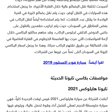
يجعله مناسباً لنقل البضائع والأمتعة وهذه من أهم مميزاته، حيث
أصبحت تكلفة نقل البضائع عالية خلال الفترة الأخيرة، ما يجعل استخدام
هذه السيارات في النقل أوفر، حيث يتم نقل بضائع كثيرة في المرة
الواحدة ما يقلل عدد النقلات، كما يتم استخدامه أيضاً لنقل الركاب في
بعض المناطق في السودان، حيث يتم تركيب مقعدين بالطول على
جانبي الحوض الخلفي لجلوس الركاب، وقد ساهم سائقو البكاسي خلال
أزمة المواصلات التي مرت بها العاصمة الخرطوم في الفترة الماضية في
فك الضائقة عن طريق نقلهم الركاب مجانا، وهذا ما يجعل اسعار البكاسي
تايوتا في السودان أغلى ثمناً من غيرها من الشركات،
اقرأ أيضاً:
سيارة فورد اكسبلورر 2019
مواصفات بكاسي تايوتا الحديثة
تايوتا هايلوكس 2021
أعلنت الشركة عن سيارة هايلوكس 2021 فيس ليفت الجديدة كلياً، فهي
سيارة متوسطة الحجم تعطي أفضل أداء وقوة تحمل عالية، ويتوفر فيها