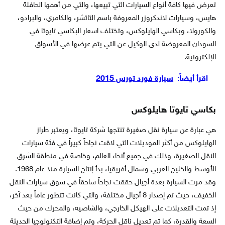
تعرض فيها كافة أنواع السيارات التي تبيعها، والتي من أهمها الحافلة
هايس، وسيارات لاندكروزر المعروفة باسم التاتشر، والكامري، والبرادو،
والكورولا، وبكاسي الهايلوكس، وتختلف اسعار البكاسي تايوتا في
السودان المعروضة لدى الوكيل عن التي يتم عرضها في الأسواق
الإلكترونية.
اقرأ أيضاً:
سيارة فورد تورس 2015
بكاسي تايوتا هايلوكس
هي عبارة عن سيارة نقل صغيرة تنتجها شركة تايوتا، ويعتبر طراز
الهايلوكس من أكثر الموديلات التي لاقت نجاحاً كبيراً في فئة سيارات
النقل الصغيرة، وذلك في جميع أنحاء العالم، وخاصة في منطقة الشرق
الأوسط والخليج العربي وشمال أفريقيا، بدأ إنتاج السيارة منذ عام 1968.
وقد مرت السيارة بعدة أجيال حققت نجاحاً ساحقاً في سوق سيارات النقل
الخفيف، حيث تم إصدار 8 أجيال مختلفة، والتي كانت تتطور عاماً بعد آخر،
إذ تمت التعديلات على الهيكل الخارجي، والشاصيه، والمحرك من حيث
السعة والقدرة، كما تم تعديل ناقل الحركة، وتم إضافة التكنولوجيا الحديثة