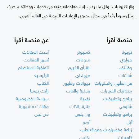
والإلكترونيات، وكل ما يرغب بإثراء معلوماته عنه؛ من خدمات ووظائف، حيث
يمثل مزوداً رائداً في مجال محتوى الإعلانات المبوبة في العالم العربي.
منصة أقرأ
عن منصة أقرأ
تويوتا
كمبيوتر
أحدث المقالات
هواوي
منوعات
أشهر المقالات
وظائف
القرآن الكريم
اتفاقية الاستخدام
شاشات
هيونداي
الرئيسية
فن الطهي والحلويات
حيوانات وطيور
الكتاب
ميكانيك السيارات
تسلية وألعاب
رأيك يهمنا
برامج وتطبيقات
تغذية
سياسة الخصوصية
شاومي
عناية بالذات
مقالات مشهورة
برامج وتطبيقات
ون بلس
من نحن
أبل
أوبو
زراعة وخضراوات وفواكه
الطب
كاميرات
لكزس