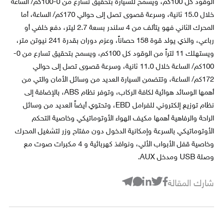
الوقود كل 100كم، ويسمح للسيارة بتحقيق تسارع من 0-100كم/ الساعة
خلال 15.0 ثانية، وسرعة قصوى تصل إلى حوالي 170كم/ الساعة، أما
المحرك الثاني فهو يتألف من 4 سلندر بسعة 2.7 ليتر، دفع خلفي أو
رباعي، والذي يولد قوة 158 حصاناً، وعزم دوران بقدرة 241 نيوتن متر،
ويستهلك 11 لتراً من الوقود كل 100كم، ويسمح بتحقيق تسارع من 0-
100كم/ الساعة خلال 11.0 ثانية، وسرعة قصوى تصل إلى حوالي
172كم/ الساعة، وتتضمن السيارة العديد من وسائل الأمان والتي من
أهمها الوسائد هوائية لكافة الركاب، وتوفر نظام ABS، بالإضافة إلى
نظام توزيع إلكتروني للفرامل EBD، وتحتوي أيضاً العديد من وسائل
الراحة والرفاهية أهمها مكيف الهواء الأوتوماتيكي وخاصية التحكم
الأوتوماتيكي بالسرعة وإمكانية الدخول دون مفتاح وزر لتشغيل المحرك
وخاصية قفل الأبواب الألي، ونوافذ كهربائية و 4 مكبرات صوت مع
وصلة USB ومدخل AUX.
شارك المقالة