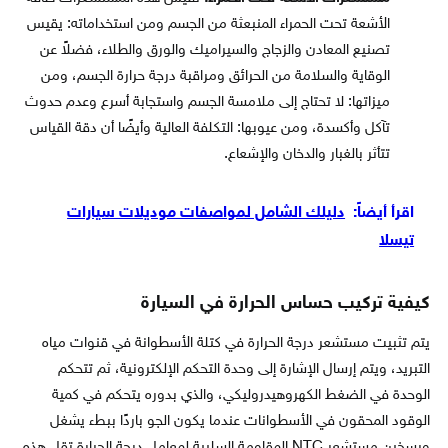
الأشعة تحت الحمراء المنبعثة من الجسم ومن استخداماته: يقيس
تصنيع المعادن والزجاج والسيراميك والورق والطلاء، فضلاً عن
الوقاية والسلامة من الحرائق ومراقبة درجة حرارة الجسم، ومن
ميزاتها: لا تحتاج إلى ملامسة الجسم واستجابة أسرع وعدم حدوث
تآكل وأكسدة، ومن عيوبها: التكلفة العالية وأيضًا أن دقة القياس
تتأثر بالغبار والدخان والإشعاع.
اقرأ أيضاً:
دليلك الشامل لمواصفات موديلات سيارات
تيسلا
كيفية تركيب حساس الحرارة في السيارة
يتم تثبيت مستشعر درجة الحرارة في كتلة الأسطوانة في قنوات مياه
التبريد، ويتم إرسال الإشارة إلى وحدة التحكم الإلكترونية، ثم تتحكم
الوحدة في الضغط الكهروهيدروليكي، والذي بدوره يتحكم في كمية
الوقود المحقون في الأسطوانات عندما يكون الجو باردًا ببطء يشغل
ويسخين مستشعر NTC المقاومة السلبية لمعامل درجة الحرارة تقل هذه