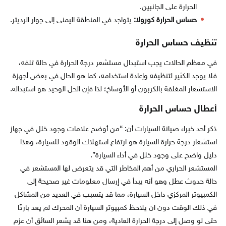
الحرارة على الجانبين.
حساس الحرارة كورولا:
يتواجد في المنطقة اليمنى إلى جوار الرديتر.
تنظيف حساس الحرارة
في معظم الحالات يجب استبدال مستشعر درجة الحرارة في حالة تلفه،
فلا يوجد الكثير لتنظيفه وإعادة استخدامه، كما هو الحال في بعض أجهزة
الاستشعار المغلفة بالكربون أو الأوساخ؛ لذا فإن الحل الوحيد هو استبداله.
أعطال حساس الحرارة
ذكر أحد خبراء صيانة السيارات أن: “من أوضح علامات وجود خلل في جهاز
استشعار درجة حرارة السيارة هو ارتفاع استهلاك الوقود للسيارة، وهذا
دليل واضح على وجود خلل في أداء السيارة”.
المستشعر الحراري من أهم المخاطر التي قد يتعرض لها المستشعر في
حالة حدوث عطل وهو أنه يبدأ في إرسال معلومات غير صحيحة إلى
الكمبيوتر المركزي داخل السيارة، مما قد يتسبب في العديد من المشاكل
في ذلك الوقت دون ان يلاحظ كمبيوتر السيارة أن المحرك لم يعد باردًا
حتى لو وصل إلى درجة الحرارة العادية، ومن هنا قد يشعر السائق أن عزم