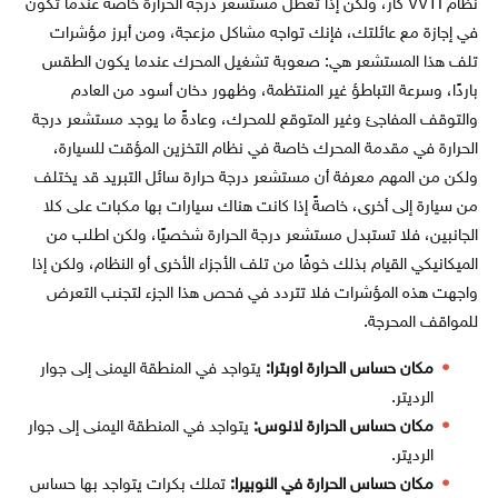
نظام VVTI کار، ولكن إذا تعطل مستشعر درجة الحرارة خاصة عندما تكون
في إجازة مع عائلتك، فإنك تواجه مشاكل مزعجة، ومن أبرز مؤشرات
تلف هذا المستشعر هي: صعوبة تشغيل المحرك عندما يكون الطقس
باردًا، وسرعة التباطؤ غير المنتظمة، وظهور دخان أسود من العادم
والتوقف المفاجئ وغير المتوقع للمحرك، وعادةً ما يوجد مستشعر درجة
الحرارة في مقدمة المحرك خاصة في نظام التخزين المؤقت للسيارة،
ولكن من المهم معرفة أن مستشعر درجة حرارة سائل التبريد قد يختلف
من سيارة إلى أخرى، خاصةً إذا كانت هناك سيارات بها مكبات على كلا
الجانبين، فلا تستبدل مستشعر درجة الحرارة شخصيًا، ولكن اطلب من
الميكانيكي القيام بذلك خوفًا من تلف الأجزاء الأخرى أو النظام، ولكن إذا
واجهت هذه المؤشرات فلا تتردد في فحص هذا الجزء لتجنب التعرض
للمواقف المحرجة.
مكان حساس الحرارة اوبترا:
يتواجد في المنطقة اليمنى إلى جوار
الرديتر.
مكان حساس الحرارة لانوس:
يتواجد في المنطقة اليمنى إلى جوار
الرديتر.
مكان حساس الحرارة في النوبيرا:
تملك بكرات يتواجد بها حساس