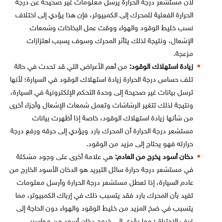
لأن مستشعر درجة الحرارة يرسل معلومات غير صحيحة عن درجة
الحرارة الفعلية للمحرك إلى الكمبيوتر، فإن هذا يؤدي إلى اختلاف
نسب خليط الوقود والهواء ووقت عمل البخاخات وشمعات
الإشعال، ونتيجة لذلك يتأثر المحرك وسوف يسبب اهتزازات
مزعجة.
زيادة استهلاك الوقود:
من أهم الأعراض التي قد تحدث في حالة
تلف حساس درجة الحرارة زيادة استهلاك الوقود في السيارة؛ لأنها
ترسل بيانات غير صحيحة إلى وحدة التحكم الإلكترونية في السيارة،
ونتيجة لذلك تتغير الرشاشات وتعمل شمعات الإشعال وأجزاء أخرى
من شأنها زيادة استهلاك الوقود، خاصة إذا أظهرت بيانات
مستشعر درجة الحرارة أن المحرك بارد ويؤدي إلى حرقه ورفع درجة
حرارته فهو يحتاج إلى مزيد من الوقود.
دخان أسود يخرج من العادم:
هي
علامة أخرى على وجود مشكلة
في مستشعر درجة حرارة سائل التبريد هو الدخان الأسود الخارج من
عادم السيارة، إذا تعطل مستشعر درجة الحرارة وأرسل معلومات
تفيد بأن المحرك بارد فقد يتسبب ذلك في إرباك الكمبيوتر، مما
يتسبب في ضخ المزيد من خليط الوقود والهواء دون الحاجة إلى
غرف الاحتراق؛ مما يؤدي الى خروج دخان أسود من مواسير