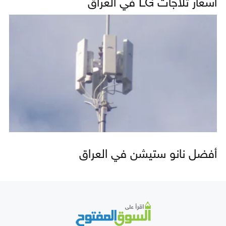
أسعار ثلاجات LG في العراق
أفضل نانو ستيشن في العراق