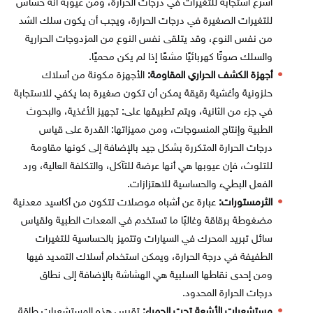
أسرع استجابة للتغيرات في درجات الحرارة، ومن عيوبه أنه حساس
للتغيرات الصغيرة في درجات الحرارة، ويجب أن يكون سلك الشد
من نفس النوع، وقد يتلقى نفس النوع من المزدوجات الحرارية
والسلك صوتًا كهربائيًا مشعًا إذا لم يكن محميًا.
أجهزة الكشف الحراري المقاومة:
الأجهزة مكونة من أسلاك
حلزونية وأغشية رقيقة يمكن أن تكون صغيرة بما يكفي للاستجابة
في جزء من الثانية، ويتم تطبيقها على: تجهيز الأغذية، والبحوث
الطبية وإنتاج المنسوجات، ومن مميزاتها: القدرة على قياس
درجات الحرارة المتكررة بشكل جيد بالإضافة إلى كونها مقاومة
للتلوث، فإن عيوبها هي أنها عرضة للتآكل، والتكلفة العالية، ورد
الفعل البطيء والحساسية للاهتزازات.
الثرمستورات:
عبارة عن أشباه موصلات تتكون من أكاسيد معدنية
مضغوطة برقاقة وغالبًا ما تستخدم في المعدات الطبية ولقياس
سائل تبريد المحرك في السيارات وتتميز بالحساسية للتغيرات
الطفيفة في درجة الحرارة، ويمكن استخدام أسلاك التمديد فيها
ومن إحدى نقاطها السلبية هي الهشاشة بالإضافة إلى نطاق
درجات الحرارة المحدود.
مستشعرات الأشعة تحت الحمراء:
تقيس هذه المستشعرات طاقة