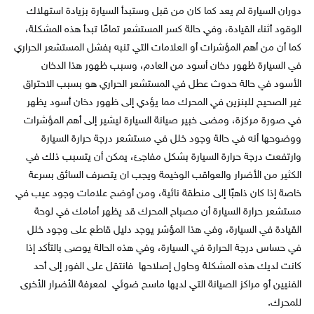
دوران السيارة لم يعد كما كان من قبل وستبدأ السيارة بزيادة استهلاك
الوقود أثناء القيادة، وفي حالة كسر المستشعر تمامًا تبدأ هذه المشكلة،
كما أن من أهم المؤشرات أو العلامات التي تنبه بفشل المستشعر الحراري
في السيارة ظهور دخان أسود من العادم، وسبب ظهور هذا الدخان
الأسود في حالة حدوث عطل في المستشعر الحراري هو بسبب الاحتراق
غير الصحيح للبنزين في المحرك مما يؤدي إلى ظهور دخان أسود يظهر
في صورة مركزة، ومضى خبير صيانة السيارة ليشير إلى أهم المؤشرات
ووضوحها أنه في حالة وجود خلل في مستشعر درجة حرارة السيارة
وارتفعت درجة حرارة السيارة بشكل مفاجئ، يمكن أن يتسبب ذلك في
الكثير من الأضرار والعواقب الوخيمة ويجب ان يتصرف السائق بسرعة
خاصة إذا كان ذاهبًا إلى منطقة نائية، ومن أوضح علامات وجود عيب في
مستشعر حرارة السيارة أن مصباح المحرك قد يظهر أمامك في لوحة
القيادة في السيارة، وفي هذا المؤشر يوجد دليل قاطع على وجود خلل
في حساس درجة الحرارة في السيارة، وفي هذه الحالة يوصى بالتأكد إذا
كانت لديك هذه المشكلة وحاول إصلاحها فانتقل على الفور إلى أحد
الفنيين أو مراكز الصيانة التي لديها ماسح ضوئي لمعرفة الأضرار الأخرى
للمحرك.