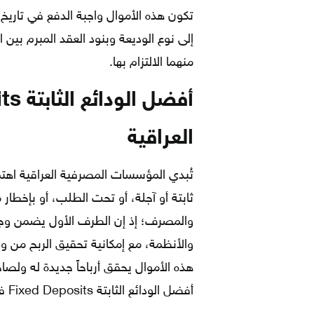
تكون هذه الأموال واجبة الدفع في تاريخ
إلى نوع الوديعة وبنود العقد المبرم بين
منهما الالتزام بها.
العراقية
تُبدي المؤسسات المصرفية العراقية اهتماما
ثابتة أو آجلة، أو تحت الطلب، أو بإخطار م
والمصرف؛ إذ إن الطرف الأول يضمن وج
والأنظمة، مع إمكانية تحقيق الربح من ور
هذه الأموال يحقق أرباحاً جديدة له ول
أفضل الودائع الثابتة Fixed Deposits في المصارف العراقية عموماً: