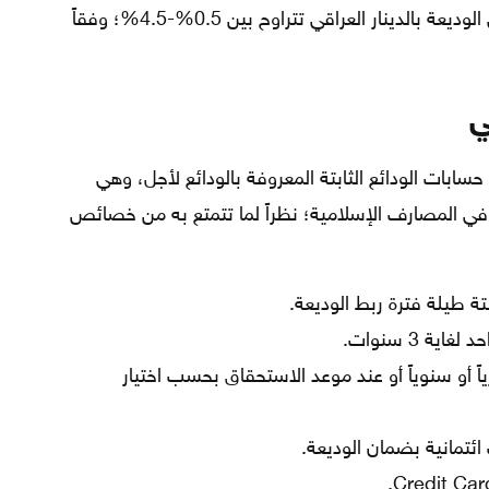
نسبة الفائدة الدائنة المحتسبة على الوديعة بالدينار العراقي تتراوح بين 0.5%-4.5%؛ وفقاً
ي
سابات الودائع الثابتة المعروفة بالودائع لأجل، وهي
ن أكثر الودائع الثابتة Fixed Deposits في المصارف الإسلامية؛ نظراً لما تتمتع به من خصائص
ة طيلة فترة ربط الوديعة.
ة 3 سنوات.
ً أو سنوياً أو عند موعد الاستحقاق بحسب اختيار
ئتمانية بضمان الوديعة.