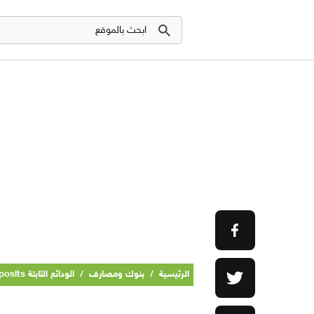
الرئيسية
/
بنوك ومصارف
/
الودائع الثابتة Fixed Deposits في المصارف العراقية