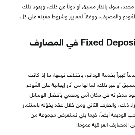
 محدد، سواء بإنذار مسبق أو دوناً عن ذلك، ويعود ذلك
 المُودع والمصرف، ووفقاً لمعايير وشروط معينة على كل
أفضل الودائع الثابتة Fixed Deposits في المصارف
ً كبيراً بخدمة الودائع، باختلاف نوعها، ما إذا كانت
سبق أو غير ذلك، لما لها من آثار إيجابية على المُودع
ود مدخراته في مكان آمن ومحمي بأفضل الوسائل
اء ذلك، والطرف الثاني ومن خلال عقد يخوّله باستثمار
صاحب الوديعة أيضاً، فيما يلي نستعرض مجموعة من