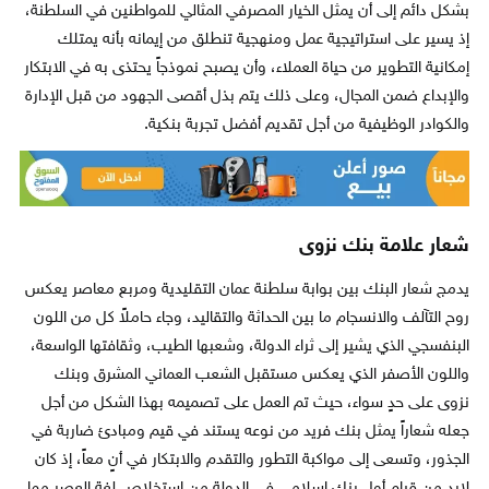
بشكل دائم إلى أن يمثل الخيار المصرفي المثالي للمواطنين في السلطنة،
إذ يسير على استراتيجية عمل ومنهجية تنطلق من إيمانه بأنه يمتلك
إمكانية التطوير من حياة العملاء، وأن يصبح نموذجاً يحتذى به في الابتكار
والإبداع ضمن المجال، وعلى ذلك يتم بذل أقصى الجهود من قبل الإدارة
والكوادر الوظيفية من أجل تقديم أفضل تجربة بنكية.
شعار علامة بنك نزوى
يدمج شعار البنك بين بوابة سلطنة عمان التقليدية ومربع معاصر يعكس
روح التآلف والانسجام ما بين الحداثة والتقاليد، وجاء حاملاً كل من اللون
البنفسجي الذي يشير إلى ثراء الدولة، وشعبها الطيب، وثقافتها الواسعة،
واللون الأصفر الذي يعكس مستقبل الشعب العماني المشرق وبنك
نزوى على حدٍ سواء، حيث تم العمل على تصميمه بهذا الشكل من أجل
جعله شعاراً يمثل بنك فريد من نوعه يستند في قيم ومبادئ ضاربة في
الجذور، وتسعى إلى مواكبة التطور والتقدم والابتكار في أنٍ معاً، إذ كان
لابد من قيام أول بنك إسلامي في الدولة من استخلاص لغة العصر مما