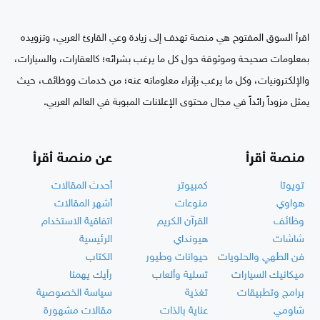
اقرأ السوق المفتوح هي منصة تهدف إلى زيادة وعي القارئ العربي، وتزويده
بمعلومات صحيحة وموثوقة حول كل ما يرغب بشرائه؛ كالعقارات، والسيارات،
والإلكترونيات، وكل ما يرغب بإثراء معلوماته عنه؛ من خدمات ووظائف، حيث
يمثل مزوداً رائداً في مجال محتوى الإعلانات المبوبة في العالم العربي.
منصة أقرأ
عن منصة أقرأ
تويوتا
كمبيوتر
أحدث المقالات
هواوي
منوعات
أشهر المقالات
وظائف
القرآن الكريم
اتفاقية الاستخدام
شاشات
هيونداي
الرئيسية
فن الطهي والحلويات
حيوانات وطيور
الكتاب
ميكانيك السيارات
تسلية وألعاب
رأيك يهمنا
برامج وتطبيقات
تغذية
سياسة الخصوصية
شاومي
عناية بالذات
مقالات مشهورة