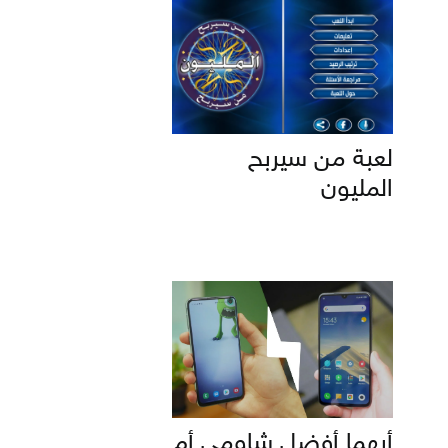
لعبة من سيربح
المليون
أيهما أفضل شاومي أم