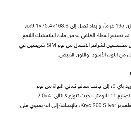
تم تصميم هذا الجوال المميز من أوبو بوزن 195 غراماً، وأبعاد تصل إلى 163.6×75.4×9.1مم
م تصنيع الغطاء الخلفي له من مادة البلاستيك اللامع
(البولي كربونيت)، كما تم تزويده بمنفذين مخصصين لشرائح الاتصال من نوع SIM شريحتين في
ل من اللون الأسود، واللون الأبيض.
يعمل الجوال بواسطة نظام تشغيل أندرويد باي 9، إلى جانب معالج ثماني النواة من نوع
Qualcomm Snapdragon 665، بدقة تصنيع 11 نانومتر، بحيث تتوزع كالتالي: 4×2.0
جيجاهيرتز Kryo 260 Gold، و4×1.8 جيجاهيرتز Kryo 260 Silver، بالإضافة إلى أنه يحتوي على