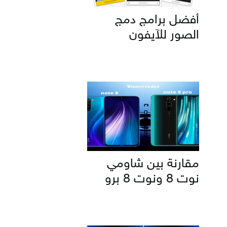
أفضل برامج دمج
الصور للآيفون
مقارنة بين شاومي
نوت 8 ونوت 8 برو