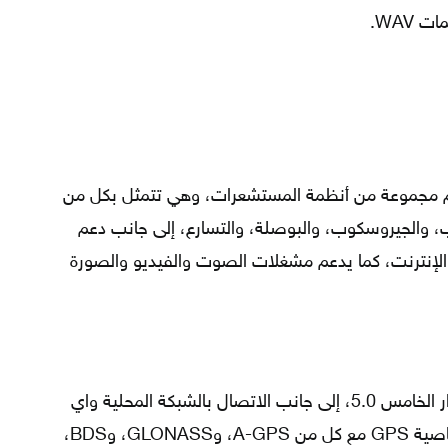
 يدعم مجموعة من أنظمة المستشعرات، وهي تتمثل بكل من
 والجيروسكوب، والبوصلة، والتسارع، إلى جانب دعم
Ema وSMS، ومتصفح الإنترنت، كما يدعم مشغلات الصوت والفيديو والصورة
يدعم الجوال خاصية البلوتوث من الإصدار الخامس 5.0، إلى جانب الاتصال بالشبكة المحلية واي
فاي مع تقنية 802.11 a/b/g/n/ac، وخاصية GPS مع كل من A-GPS، وGLONASS، وBDS،