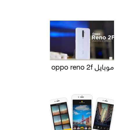
موبايل oppo reno 2f