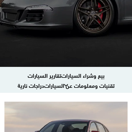
بيع وشراء السيارات
تقارير السيارات
تقنيات ومعلومات عن السيارات
دراجات نارية
ماركات السيارات
BMW
BYD
أم جي
أوبل
أودي
بنتلي
بورش
بيجو
تسلا
تويوتا
جاكوار
جي ام سي
جيب
دودج
سوبارو
سوزوكي
سيات
سيارات أخرى
شيفروليه
فورد
فولكس واجن
فيات
كاديلاك
كرايسلر
كيا
لاند روفر
لكزس
مازدا
مرسيدس