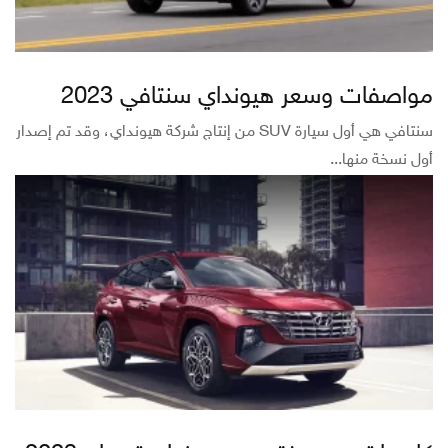
مواصفات وسعر هيونداي سنتافي 2023
سنتافي هي أول سيارة SUV من إنتاج شركة هيونداي، وقد تم إصدار
أول نسخة منها...