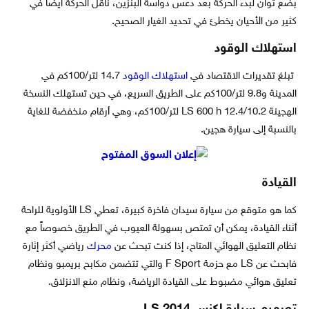
بضع ثوان لبدء الحركة بعد دعس دواسة البنزين، ناقل الحركة أيضا في
كثير من الأحيان يخطئ في تحديد الغيار الصحيح.
استهلاك الوقود
تبلغ تقديرات الاقتصاد في
استهلاك الوقود
14.7 لتر/100كم في
المدينة و9.8 لتر/100كم على الطريق السريع، في حين تستهلك النسخة
الهجينة LS 600 h 12.4/10.2 لتر/100كم، وهي أرقام منخفضة للغاية
بالنسبة إلى سيارة هجين.
القيادة
كما هو متوقع من سيارة سيدان فاخرة كبيرة، تعطي LS الأولوية للراحة
أثناء القيادة، يمكن أن تمتص بسهولة العيوب في الطريق خصوصاً مع
نظام التعليق الهوائي المتاح، إذا كنت تبحث عن
محرك
رياضي أكثر إثارة
فابحث عن LS مع حزمة F Sport والتي تتضمن مكابح بريمبو ونظام
تعليق هوائي مضبوط على القيادة الرياضة، ونظام منع الانزلاق.