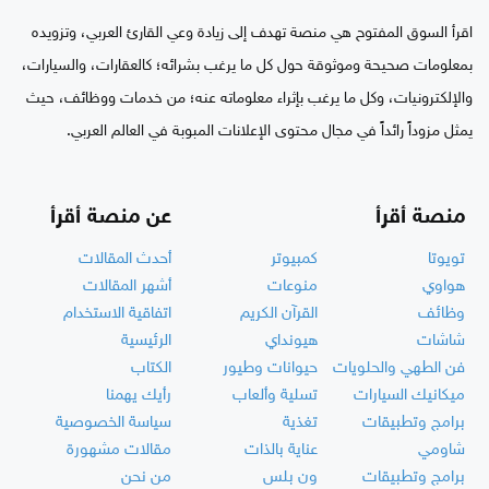
اقرأ السوق المفتوح هي منصة تهدف إلى زيادة وعي القارئ العربي، وتزويده
بمعلومات صحيحة وموثوقة حول كل ما يرغب بشرائه؛ كالعقارات، والسيارات،
والإلكترونيات، وكل ما يرغب بإثراء معلوماته عنه؛ من خدمات ووظائف، حيث
يمثل مزوداً رائداً في مجال محتوى الإعلانات المبوبة في العالم العربي.
منصة أقرأ
عن منصة أقرأ
تويوتا
كمبيوتر
أحدث المقالات
هواوي
منوعات
أشهر المقالات
وظائف
القرآن الكريم
اتفاقية الاستخدام
شاشات
هيونداي
الرئيسية
فن الطهي والحلويات
حيوانات وطيور
الكتاب
ميكانيك السيارات
تسلية وألعاب
رأيك يهمنا
برامج وتطبيقات
تغذية
سياسة الخصوصية
شاومي
عناية بالذات
مقالات مشهورة
برامج وتطبيقات
ون بلس
من نحن