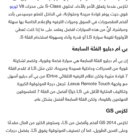
لكزس عندما يتعلق الأمر بالأداء، تحتوي S-Class على محرك V8
تيربو
قوي حيث يوفر قيادة مريحة ومتوازنة، في الداخل تتمتع مرسيدس بأحد
أفخم المقصورات في السوق وميزات الترفيه والإعلام الخاصة بها سهلة
ومباشرة. أيٍّ من هذه السيارات افضل يعتمد على ما إذا كنت تعطي
الأولوية لقيمة سيارة LS أو قدرة وأداء وسهولة استخدام الفئة S.
بي أم دبليو الفئة السابعة
إن بي أم دبليو الفئة السابعة هي سيارة فخمة وقوية، وتضم تشكيلة
قوية من المحركات وداخلية فسيحة ومريحة، لكن مثل LS لا تقدم الفئة
7 قيادة مثيرة ولكن نظام الترفيه التلقائي iDrive من بي أم دبليو أسهل
مع واجهة Lexus Remote Touch. تجعل درجة الموثوقية الكبيرة
وتكاليف الملكية الأقل في LS خيارًا أفضل من الفئة 7 للمتسوقين
المهتمين بالقيمة، ولكن الفئة السابعة أفضل بشكل عام.
لكزس GS
لكزس GS 2014 أفخم وأفضل من LS، وستوفر الكثير من المال مقدمًا
وعلى المدى الطويل، كما أن تصنيف الموثوقية يفوق LS. بفضل درجات