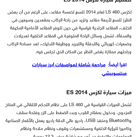
تصميم سيارة لكزس LS 2014
لكزس LS 460 لعام 2014 تتسع لخمسة مقاعد، على الرغم من أن بعض
الطرز تتسع لأربعة مقاعد وتزيد من راحة الركاب بمقعدين وسيعين في
الخلف، المقاعد الجلدية قياسية في حين تتوفر المقاعد الأمامية المكيفة
والمدفأة، تشمل وسائل الراحة المتوفرة في المقاعد الخلفية تعديلات
وضعيات كهربائي والتدفئة والتبريد ووظيفة التدليك، تعد مساحة الركاب
وراحتهم ممتازة بغض النظر عن المكان الذي تجلس فيه.
اقرأ أيضاً:
مراجعة شاملة لمواصفات أبرز سيارات
ميتسوبيشي
ميزات سيارة لكزس ES 2014
تشمل الميزات القياسية في LS 460 على نظام التحكم التلقائي في المناخ
المزدوج، ودخول بمفتاح القرب وبدء الضغط على الزر وفتحة سقف
وBluetooth ومنفذ USB، راديو عالي الدقة راديو يعمل بالأقمار الصناعية
وكاميرا للرؤية الخلفية ومستشعرات وقوف ونظام ملاحة ونظام
المعلومات والترفيه عن بُعد مع شاشة عرض 12.3 بوصة.