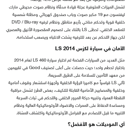
تشمل الميزات المتوفرة عجلة قيادة مدفّأة ونظام صوت محيطي مارك
ليفنسون مع 19 مكبر صوت وباب صندوق كهربائي ومظلة شمسية
خلفية قوية وتحكم مناخي بأربع مناطق ونظام ترفيه DVD / Blu-ray
للمقعد الخلفي. تحظى LS بالثناء على تصميم المقصورة الأنيق والعصري
لكن جهاز التحكم عن بعد للترفيه يشتت الانتباه ويصعب استخدامه.
الأمان في سيارة لكزس LS 2014
مثل العديد من السيارات الفخمة تم اختبار سيارة LS 460 لعام 2014
باختبار تحطم واحد؛ حيث حصلت على أعلى تصنيف Good في تقييمين
من معهد التأمين للسلامة على الطرق السريعة.
تأتي LS قياسياً مع كاميرا الرؤية الخلفية وأجهزة استشعار وقوف أمامية
وخلفية والمصابيح الأمامية القابلة للتكيف، بعض الطرز تشمل مراقبة
النقطة العمياء وتنبيه حركة المرور الخلفي والتحكم في ثبات السرعة
ومساعدة الحفاظ على الممرات والاضواء الأوتوماتيكية العالية ونظام
التنبيه ما قبل التصادم مع الفرامل الأوتوماتيكية واكتشاف المشاة.
أي الموديلات هو الأفضل؟