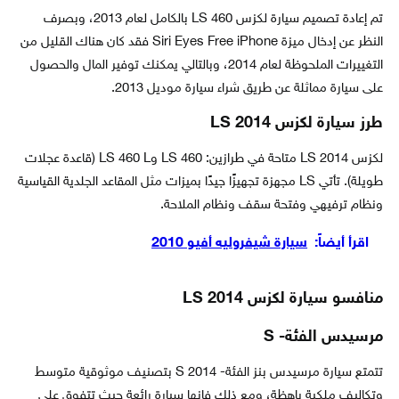
تم إعادة تصميم سيارة لكزس LS 460 بالكامل لعام 2013، وبصرف
النظر عن إدخال ميزة Siri Eyes Free iPhone فقد كان هناك القليل من
التغييرات الملحوظة لعام 2014، وبالتالي يمكنك توفير المال والحصول
على سيارة مماثلة عن طريق شراء سيارة موديل 2013.
طرز سيارة لكزس LS 2014
لكزس LS 2014 متاحة في طرازين: LS 460 وLS 460 L (قاعدة عجلات
طويلة). تأتي LS مجهزة تجهيزًا جيدًا بميزات مثل المقاعد الجلدية القياسية
ونظام ترفيهي وفتحة سقف ونظام الملاحة.
اقرأ أيضاً:
سيارة شيفروليه أفيو 2010
منافسو سيارة لكزس LS 2014
مرسيدس الفئة- S
تتمتع سيارة مرسيدس بنز الفئة- S 2014 بتصنيف موثوقية متوسط ​​
وتكاليف ملكية باهظة، ومع ذلك فإنها سيارة رائعة حيث تتفوق على