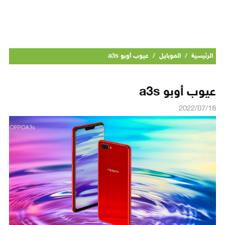
الرئيسية
/
الموبايل
/
عيوب أوبو a3s
عيوب أوبو a3s
2022/07/18