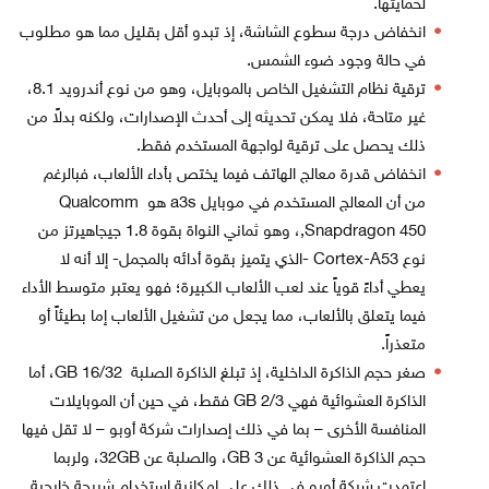
لحمايتها.
انخفاض درجة سطوع الشاشة، إذ تبدو أقل بقليل مما هو مطلوب
في حالة وجود ضوء الشمس.
ترقية نظام التشغيل الخاص بالموبايل، وهو من نوع أندرويد 8.1،
غير متاحة، فلا يمكن تحديثه إلى أحدث الإصدارات، ولكنه بدلاً من
ذلك يحصل على ترقية لواجهة المستخدم فقط.
انخفاض قدرة معالج الهاتف فيما يختص بأداء الألعاب، فبالرغم
من أن المعالج المستخدم في موبايل a3s هو Qualcomm
,Snapdragon 450، وهو ثماني النواة بقوة 1.8 جيجاهيرتز من
نوع Cortex-A53 -الذي يتميز بقوة أدائه بالمجمل- إلا أنه لا
يعطي أداءً قوياً عند لعب الألعاب الكبيرة؛ فهو يعتبر متوسط الأداء
فيما يتعلق بالألعاب، مما يجعل من تشغيل الألعاب إما بطيئاً أو
متعذراً.
صغر حجم الذاكرة الداخلية، إذ تبلغ الذاكرة الصلبة 16/32 GB، أما
الذاكرة العشوائية فهي 2/3 GB فقط، في حين أن الموبايلات
المنافسة الأخرى – بما في ذلك إصدارات شركة أوبو – لا تقل فيها
حجم الذاكرة العشوائية عن 3 GB، والصلبة عن 32GB، ولربما
اعتمدت شركة أوبو في ذلك على إمكانية استخدام شريحة خارجية