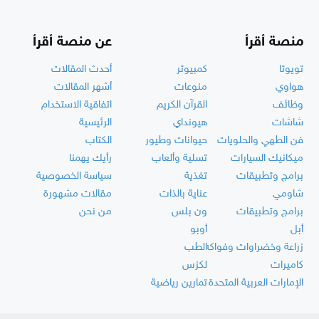
منصة أقرأ
عن منصة أقرأ
تويوتا
كمبيوتر
أحدث المقالات
هواوي
منوعات
أشهر المقالات
وظائف
القرآن الكريم
اتفاقية الاستخدام
شاشات
هيونداي
الرئيسية
فن الطهي والحلويات
حيوانات وطيور
الكتاب
ميكانيك السيارات
تسلية وألعاب
رأيك يهمنا
برامج وتطبيقات
تغذية
سياسة الخصوصية
شاومي
عناية بالذات
مقالات مشهورة
برامج وتطبيقات
ون بلس
من نحن
أبل
أوبو
زراعة وخضراوات وفواكه
الطب
كاميرات
لكزس
الإمارات العربية المتحدة
تمارين رياضية