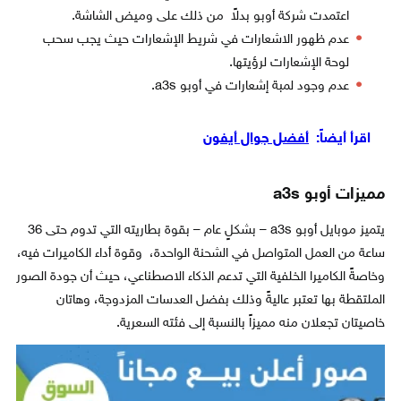
اعتمدت شركة أوبو بدلاً من ذلك على وميض الشاشة.
عدم ظهور الاشعارات في شريط الإشعارات حيث يجب سحب
لوحة الإشعارات لرؤيتها.
عدم وجود لمبة إشعارات في أوبو a3s.
اقرأ أيضاً:
أفضل جوال أيفون
مميزات
أوبو a3s
يتميز موبايل أوبو a3s – بشكلٍ عام – بقوة بطاريته التي تدوم حتى 36
ساعة من العمل المتواصل في الشحنة الواحدة، وقوة أداء الكاميرات فيه،
وخاصةً الكاميرا الخلفية التي تدعم الذكاء الاصطناعي، حيث أن جودة الصور
الملتقطة بها تعتبر عاليةً وذلك بفضل العدسات المزدوجة، وهاتان
خاصيتان تجعلان منه مميزاً بالنسبة إلى فئته السعرية.