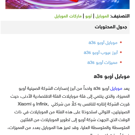
التصنيف:
|
|
الموبايل
أوبو
ماركات الموبايل
جدول المحتويات
موبايل أوبو a3s
أبرز عيوب أوبو a3s
مميزات أوبو a3s
موبايل أوبو a3s
يعد
موبايل
أوبو a3s واحداً من أبرز إصدارات الشركة الصينية أوبو
المميزة، والذي ينتمي إلى فئة موبايلات الفئة الاقتصادية الأدنى، حيث
قررت الشركة إنتاجه لتنافس به كلاً من شركتي ,Infinix و Xiaomi
الصينيتين، اللواتي استحوذتا على هذه الفئة من الموبايلات في ذات
الوقت الذي اتجهت شركة أوبو إلى تطوير الموبايلات من الفئتين
المتوسطة والمتوسطة العليا، وقد تميز هذا الموبايل بعدد من المميزات،