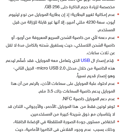
مخصصة لزيادة حجم الذاكرة حتى 256 GB.
عدم إمكانية تغيير البطارية؛ إذ إن بطارية الموبايل من نوع ليثيوم
أيون، سعة 4230 مللي أمبير، إلا أنها غير قابلة للإزالة من قبل
المستخدم.
عدم دعمه لأي من خاصية الشحن السريع المعروفة من أوبو، أو
خاصية الشحن اللاسلكي، حيث يستغرق شحنه بالكامل مدة لا تقل
عن ثلاث ساعات.
قِدَم إصدار ال
USB
الذي يتعامل معه الموبايل، فقد صُمِّم ليدعم
هذه الخاصية من خلال مدخل micro USB 2.0- الجيل الثاني-
وهو إصدار قديم نسبياً.
عدم احتواء علبة الموبايل على سماعات الأذن، بالرغم من أن هذا
الموبايل يدعم خاصية السماعات جاك 3.5 ملم.
عدم دعم الموبايل خاصية NFC.
توفر لونين فقط من هذا الموبايل :الأحمر، والأرجواني، اللذان قد
لا يتناسبان مع ذوق شريحة كبيرة من المستخدمين.
انخفاض مستوى جودة الصورة الملتقطة في الإضاءة الخافتة،
وذلك بسبب عدم وجود الفلاش في الكاميرا الأمامية، حيث