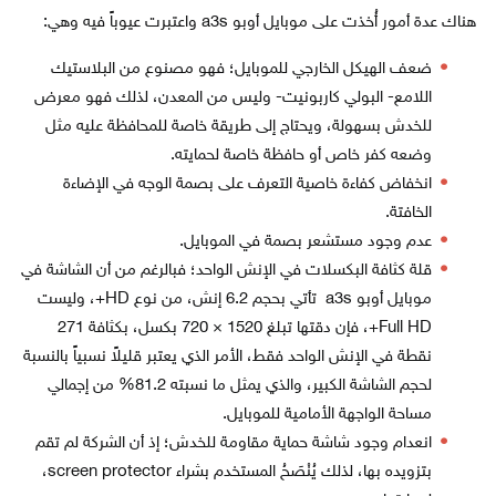
هناك عدة أمور أُخذت على موبايل أوبو a3s واعتبرت عيوباً فيه وهي:
ضعف الهيكل الخارجي للموبايل؛ فهو مصنوع من البلاستيك
اللامع- البولي كاربونيت- وليس من المعدن، لذلك فهو معرض
للخدش بسهولة، ويحتاج إلى طريقة خاصة للمحافظة عليه مثل
وضعه كفر خاص أو حافظة خاصة لحمايته.
انخفاض كفاءة خاصية التعرف على بصمة الوجه في الإضاءة
الخافتة.
عدم وجود مستشعر بصمة في الموبايل.
قلة كثافة البكسلات في الإنش الواحد؛ فبالرغم من أن الشاشة في
موبايل أوبو a3s تأتي بحجم 6.2 إنش، من نوع HD+، وليست
Full HD+، فإن دقتها تبلغ 1520 × 720 بكسل، بكثافة 271
نقطة في الإنش الواحد فقط، الأمر الذي يعتبر قليلاً نسبياً بالنسبة
لحجم الشاشة الكبير، والذي يمثل ما نسبته 81.2% من إجمالي
مساحة الواجهة الأمامية للموبايل.
انعدام وجود شاشة حماية مقاومة للخدش؛ إذ أن الشركة لم تقم
بتزويده بها، لذلك يُنْصَحُ المستخدم بشراء screen protector،