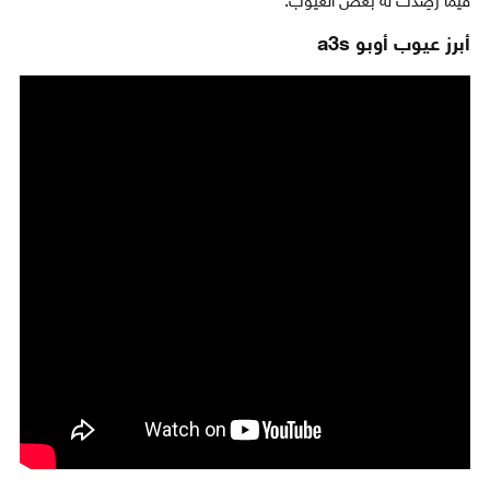
فيما رُصِدَت له بعض العيوب.
أبرز عيوب أوبو a3s