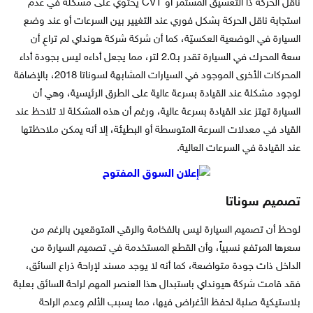
ناقل الحركة ذا التعشيق المستمر أو CVT يحتوي على مشكلة في عدم
استجابة ناقل الحركة بشكل فوري عند التغيير بين السرعات أو عند وضع
السيارة في الوضعية العكسيّة، كما أن شركة شركة هونداي لم تراعِ أن
سعة المحرك في السيارة تقدر بـ2.0 لتر، مما يجعل أداءه ليس بجودة أداء
المحركات الأخرى الموجود في السيارات المشابهة لسوناتا 2018، بالإضافة
لوجود مشكلة عند القيادة بسرعة عالية على الطرق الرئيسية، وهي أن
السيارة تهتز عند القيادة بسرعة عالية، ورغم أن هذه المشكلة لا تلاحظ عند
القياد في معدلات السرعة المتوسطة أو البطيئة، إلا أنه يمكن ملاحظتها
عند القيادة في السرعات العالية.
تصميم سوناتا
لوحظ أن تصميم السيارة ليس بالفخامة والرقي المتوقعين بالرغم من
سعرها المرتفع نسبياً، وأن القطع المستخدمة في تصميم السيارة من
الداخل ذات جودة متواضعة، كما أنه لا يوجد مسند لإراحة ذراع السائق،
فقد قامت شركة هيونداي باستبدال هذا العنصر المهم لراحة السائق بعلبة
بلاستيكية صلبة لحفظ الأغراض فيها، مما يسبب الألم وعدم الراحة