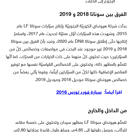
الرجوع إلى الخلف.
الفرق بين سوناتا 2018 و 2019
بدأت شركة هيونداي الكوريّة الجنوبيّة بإنتاج سيّارات سوناتا LF عام
2015، وشهدت هذه السيّارات أوّل عمليّة تحديث عام 2017، واستمرّ
إنتاجها حتّى إطلاق سوناتا DN8 عام 2020، ونجد بأنّ الفرق بين سوناتا
2018 و 2019 غير موجود عند البحث في مواصفات وخصائص كلّ من
السيّارتين؛ حيث تحتوي كلّ منهما على ذات الخيارات من المحرّك، كما أنّها
تتمتّع بالمظهر ذاته، وتحتوي على الخصائص القياسيّة نفسها مع توفير
العناصر الإضافية ذاتها لكلّ من السيّارتين أيضًا، وفيما يأتي بعضاً من
خصائص هيونداي سوناتا موديل 2018 وموديل 2019.
اقرأ أيضاً:
سيارة فورد تورس 2016
من الداخل والخارج
تتمتّع هيونداي سوناتا LF بمظهر سيدان وتحتوي على خمسة مقاعد
للركّاب، ويصل طولها إلى 4.85م، ويبلغ طول قاعدة عجلاتها 2.80م،