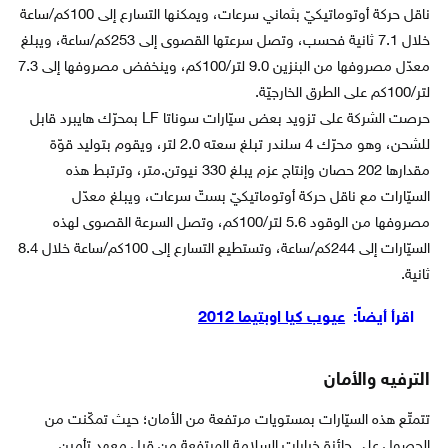
ناقل حركة أوتوماتيكيّ بثماني سرعات، ويمكنها التسارع إلى 100كم/ساعة
خلال 7.1 ثانية فحسب، وتصل سرعتها القصوى إلى 253كم/ساعة، ويبلغ
معدّل مصروفها من البنزين 9.0 لتر/100كم، وينخفض مصروفها إلى 7.3
لتر/100كم على الطرق الخارجيّة.
حرصت الشركة على تزويد بعض سيّارات سوناتا LF بمحرّك هايبرد قابل
للشحن، وهو محرّك 4 سلندر تبلغ سعته 2.0 لتر، ويقوم بتوليد قوّة
مقدارها 202 حصان وإنتاج عزم يبلغ 330 نيوتن.متر، وترتبط هذه
السيّارات مع ناقل حركة أوتوماتيكيّ بستّ سرعات، ويبلغ معدّل
مصروفها من الوقود 5.6 لتر/100كم، وتصل السرعة القصوى لهذه
السيّارات إلى 244كم/ساعة، وتستطيع التسارع إلى 100كم/ساعة خلال 8.4
ثانية.
اقرأ أيضاً:
عيوب كيا اوبتيما 2012
الترفيه والأمان
تتمتّع هذه السيّارات بمستويات مرتفعة من الأمان؛ حيث تمكّنت من
الحصول على جائزة خيارات السلامة المرتفعة من قبل معهد تأمين