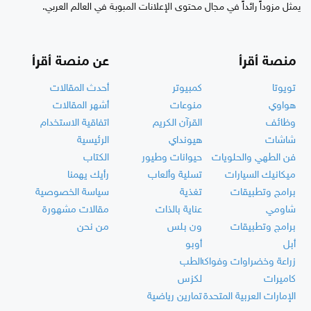
يمثل مزوداً رائداً في مجال محتوى الإعلانات المبوبة في العالم العربي.
منصة أقرأ
عن منصة أقرأ
تويوتا
كمبيوتر
أحدث المقالات
هواوي
منوعات
أشهر المقالات
وظائف
القرآن الكريم
اتفاقية الاستخدام
شاشات
هيونداي
الرئيسية
فن الطهي والحلويات
حيوانات وطيور
الكتاب
ميكانيك السيارات
تسلية وألعاب
رأيك يهمنا
برامج وتطبيقات
تغذية
سياسة الخصوصية
شاومي
عناية بالذات
مقالات مشهورة
برامج وتطبيقات
ون بلس
من نحن
أبل
أوبو
زراعة وخضراوات وفواكه
الطب
كاميرات
لكزس
الإمارات العربية المتحدة
تمارين رياضية