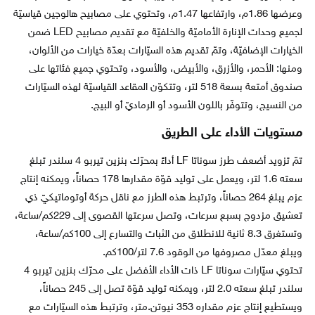
وعرضها 1.86م، وارتفاعها 1.47م، وتحتوي على مصابيح هالوجين قياسيّة
لجميع وحدات الإنارة الأماميّة والخلفيّة مع تقديم مصابيح LED ضمن
الخيارات الإضافيّة، وتمّ تقديم هذه السيّارات بعدّة خيارات من الألوان،
ومنها: الأحمر، والأزرق، والأبيض، والأسود، وتحتوي جميع فئاتها على
صندوق أمتعة بسعة 518 لتر، وتتكوّن المقاعد القياسيّة لهذه السيّارات
من النسيج، وتتوفّر باللون الأسود أو الرماديّ أو البيج.
مستويات الأداء على الطريق
تمّ تزويد أضعف طرز سوناتا LF أداءً بمحرّك بنزين تيربو 4 سلندر تبلغ
سعته 1.6 لتر، ويعمل على توليد قوّة مقدارها 178 حصاناً، ويمكنه إنتاج
عزم يبلغ 264 حصاناً، وترتبط هذه الطرز مع ناقل حركة أوتوماتيكيّ ذي
تعشيق مزدوج بسبع سرعات، وتصل سرعتها القصوى إلى 229كم/ساعة،
وتستغرق 8.3 ثانية للانطلاق من الثبات والتسارع إلى 100كم/ساعة،
ويبلغ معدّل مصروفها من الوقود 7.6 لتر/100كم.
تحتوي سيّارات سوناتا LF ذات الأداء الأفضل على محرّك بنزين تيربو 4
سلندر تبلغ سعته 2.0 لتر، ويمكنه توليد قوّة تصل إلى 245 حصاناً،
ويستطيع إنتاج عزم مقداره 353 نيوتن.متر، وترتبط هذه السيّارات مع