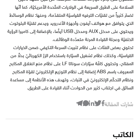
السلامة على الطرق السريعة في الولايات المتّحدة الأمريكيّة، كما أنّها
تضمّ كثيراً من تقنيّات الترفيه القياسيّة المتقدّمة، ومنها: نظام الوسائط
الذي يتوافق مع هواتف آيفون وأجهزة الأندرويد ويدعم تقنيّة البلوتوث
ويحتوي على مدخل AUX ومدخل USB أيضًا، بالإضافة إلى كاميرا الرؤية
الخلفيّة وعجلة القيادة المرنة متعدّدة الوظائف.
تحتوي بعض الفئات على نظام تثبيت السرعة التكيفي ضمن الخيارات
القياسيّة، وكذلك نظام تشغيل السيّارة باستخدام الزرّ الكهربائيّ بدلاً من
المفتاح، وتحتوي كافّة سيّارات سوناتا LF على نظام منع انغلاق المكابح
المعروف باسم ABS إضافة إلى نظام التوزيع الإلكترونيّ لقوّة المكابح
ونظام التحكّم الإلكترونيّ في الثبات، وتهدف هذه الأنظمة إلى مساعدة
السائق في اجتناب كثير من الحوادث أثناء القيادة على الطريق.
شارك المقالة
الكاتب