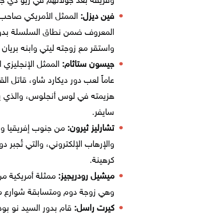
وفريقة بعد جولاتهم في ريو دي جاني
فين ديزل:
الممثل الأمريكي صاحب ال
المعروف ضمن نطاق السلسلة بدو
واستقر مع زوجته ليتي وابنه بريان
جيسون ستاثام:
الممثل الإنجليزي ا
هزيمته في لوس أنجلوس، والذي ي
سايفر.
تشارليز ثيرون:
من جنوب إفريقيا وال
والإرهاب الإلكتروني، والتي تُجبر د
كرهينة.
ميشيل رودريجيز:
ممثلة أمريكية من
وهي زوجة دوم ومتسابقة شوارع م
كيرت راسل:
قام بدور السيد نو بو