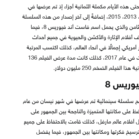
 حتى هذه الأيام مكملة الثمانية أجزاء إذ تم عرضها في
عام 2001، 2003، 2006، 2009، 2011، 2013، 2015، إضافةً إلى آخر إصدار من هذه السلسلة
والذي عرض في عام 2017 ويعد الجزء الثامن والذي يحمل اسم فاست أند فيوريس 8، فيما
فلام الإثارة والأكشن والحيوية في جميع أحداث
د الفيلم 1.2 مليار دولار أمريكي إجمالًا في أنحاء العالم، كذلك اكتسب المرتبة
الثالثة من أعلى الأفلام من حيث الإيرادات في عام 2017، كذلك كانت مدة عرض الفيلم 136
يلم الضخم 250 مليون دولار.
وريس 8
 فاست أند فيوريس 8 أحد أنجح سلسلة سينمائية تم عرضها في شهر نيسان من عام
فظ على مكانتها المتميزة والناجحة بين الجمهور على
أفلام عالم مارفل، كذلك قامت بالاحتفاظ على جميع
رسيخ فكرتها ومكانتها بين الجمهور، فيما يفضل