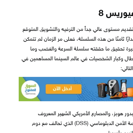
يوريس 8
 أبطال فيلم فاست أند فيوريس 8 بتقديم مستوى عالي جداً من الترفيه والتشويق المتوقع
رًا ثامنًا من هذه السلسلة، فعلى مر الزمان لم تتمكن
خيرة تحقيق ما حققته سلسلة السرعة والغضب وما
أبطال وكبار الشخصيات في عالم السينما المساهمين في
تالي:
دور هوبز، والمصارع الأمريكي الشهير المعروف
بالصخرة، وهو عميل سابق في خدمة الأمن الدبلوماسي (DSS) الذي تحالف مع دوم