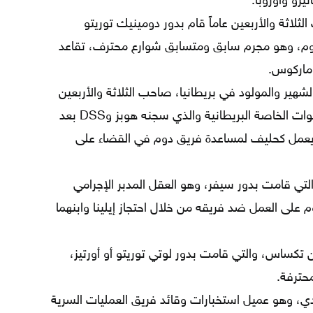
رو وأوروبا.
ثلاثة والأربعين عاماً قام بدور دومينيك توريتو
م، وهو مجرم سابق ومتسابق شوارع محترف، تقاعد
 ماركوس.
لشهير والمولود في بريطانيا، صاحب الثلاثة والأربعين
عاماً لعب دور ديكارد شاو، قاتل القوات الخاصة البريطانية والذي سجنه هوبز وDSS بعد
عمل كحليف لمساعدة فريق دوم في القضاء على
تي قامت بدور سيفر، وهو العقل المدبر الإجرامي
وم على العمل ضد فريقه من خلال احتجاز إيلينا وابنهما
 تكساس، والتي قامت بدور لوتي توريتو أو أورتيز،
حترفة.
دي، وهو عميل استخبارات وقائد فريق العمليات السرية