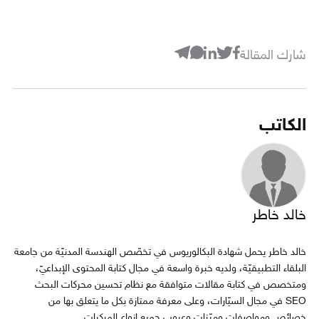
شارك المقالة
الكاتب
خالد خاطر
خالد خاطر يحمل شهادة البكالوريوس في تخصّص الهندسة المدنيّة من جامعة
البلقاء التطبيقيّة، ولديه خبرة واسعة في مجال كتابة المحتوى الإبداعيّ،
ومتخصص في كتابة مقالات متوافقة مع نظام تحسين محركات البحث
SEO في مجال السيّارات، وعلى معرفة ممتازة بكل ما يتعلق بها من
خصائص ومواصفات وميّزات وعيوب جميع انواع المركبات .