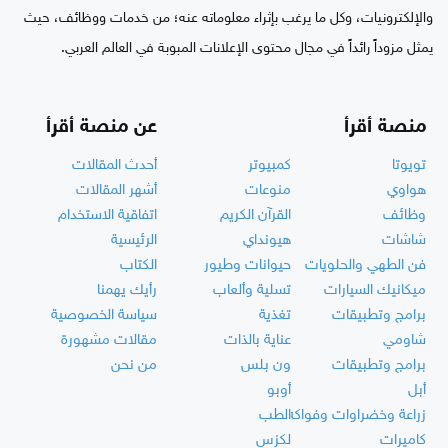
والإلكترونيات، وكل ما يرغب بإثراء معلوماته عنه؛ من خدمات ووظائف، حيث
يمثل مزوداً رائداً في مجال محتوى الإعلانات المبوبة في العالم العربي.
منصة أقرأ
عن منصة أقرأ
تويوتا
كمبيوتر
أحدث المقالات
هواوي
منوعات
أشهر المقالات
وظائف
القرآن الكريم
اتفاقية الاستخدام
شاشات
هيونداي
الرئيسية
فن الطهي والحلويات
حيوانات وطيور
الكتاب
ميكانيك السيارات
تسلية وألعاب
رأيك يهمنا
برامج وتطبيقات
تغذية
سياسة الخصوصية
شاومي
عناية بالذات
مقالات مشهورة
برامج وتطبيقات
ون بلس
من نحن
أبل
أوبو
زراعة وخضراوات وفواكه
الطب
كاميرات
لكزس