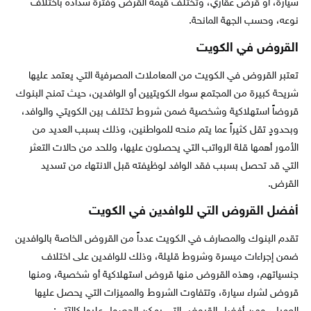
سيارة، أو قرض عقاري، وتختلف قيمة القرض وفترة سداده باختلاف
نوعه، وحسب الجهة المانحة.
القروض في الكويت
تعتبر القروض في الكويت من المعاملات المصرفية التي يعتمد عليها
شريحة كبيرة من المجتمع سواء الكويتيين أو الوافدين، حيث تمنح البنوك
قروضاً استهلاكية وشخصية ضمن شروط تختلف بين الكويتي والوافد،
وبحدودٍ تقل كثيراً عما يتم منحه للمواطنين، وذلك بسبب العديد من
الأمور أهمها قلة الرواتب التي يحصلون عليها، وللحد من حالات التعثر
التي قد تحصل بسبب فقد الوافد لوظيفته قبل الانتهاء من تسديد
القرض.
أفضل القروض التي للوافدين في الكويت
تقدم البنوك والمصارف في الكويت عدداً من القروض الخاصة بالوافدين
ضمن إجراءات ميسرة وشروط قليلة، وذلك للوافدين على اختلاف
جنسياتهم، وهذه القروض منها قروض استهلاكية أو شخصية، ومنها
قروض لشراء سيارة، وتتفاوت الشروط والمميزات التي يحصل عليها