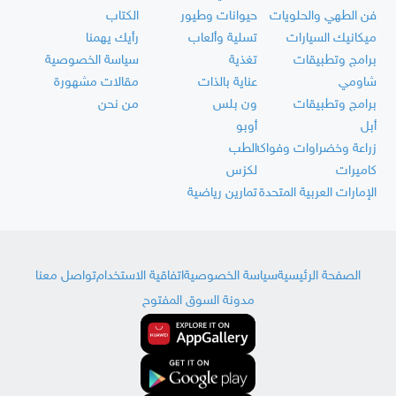
فن الطهي والحلويات
حيوانات وطيور
الكتاب
ميكانيك السيارات
تسلية وألعاب
رأيك يهمنا
برامج وتطبيقات
تغذية
سياسة الخصوصية
شاومي
عناية بالذات
مقالات مشهورة
برامج وتطبيقات
ون بلس
من نحن
أبل
أوبو
زراعة وخضراوات وفواكه
الطب
كاميرات
لكزس
الإمارات العربية المتحدة
تمارين رياضية
الصفحة الرئيسية
سياسة الخصوصية
اتفاقية الاستخدام
تواصل معنا
مدونة السوق المفتوح