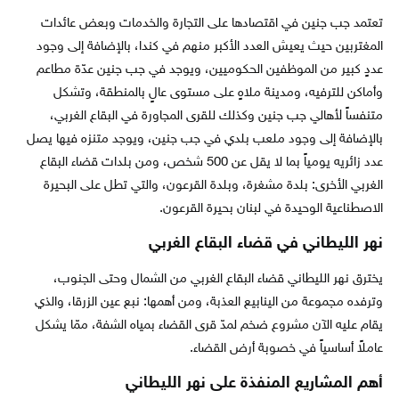
تعتمد جب جنين في اقتصادها على التجارة والخدمات وبعض عائدات
المغتربين حيث يعيش العدد الأكبر منهم في كندا، بالإضافة إلى وجود
عددٍ كبير من الموظفين الحكوميين، ويوجد في جب جنين عدّة مطاعم
وأماكن للترفيه، ومدينة ملاهٍ على مستوى عالٍ بالمنطقة، وتشكل
متنفساً لأهالي جب جنين وكذلك للقرى المجاورة في البقاع الغربي،
بالإضافة إلى وجود ملعب بلدي في جب جنين، ويوجد متنزه فيها يصل
عدد زائريه يومياً بما لا يقل عن 500 شخص، ومن بلدات قضاء البقاع
الغربي الأخرى: بلدة مشغرة، وبلدة القرعون، والتي تطل على البحيرة
الاصطناعية الوحيدة في لبنان بحيرة القرعون.
نهر الليطاني في قضاء البقاع الغربي
يخترق نهر الليطاني قضاء البقاع الغربي من الشمال وحتى الجنوب،
وترفده مجموعة من الينابيع العذبة، ومن أهمها: نبع عين الزرقا، والذي
يقام عليه الآن مشروع ضخم لمدّ قرى القضاء بمياه الشفة، ممّا يشكل
عاملاً أساسياً في خصوبة أرض القضاء.
أهم المشاريع المنفذة على نهر الليطاني