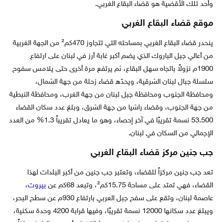
وأحد تلك الأقضية هو قضاء البقاع الغربي.
موقع قضاء البقاع الغربي
ينحدر قضاء البقاع الغربي بمساحته التي تتجاوز 470كم² من الجهة الغربية
من أعالي جبل الباروك الذي يضم أكبر غابة أرز في لبنان على ارتفاع
1900م نزولاً باتجاه سهل البقاع، ثم يرتفع مرة أخرى حتى يلامس سفوح
سلسلة جبال لبنان الشرقية، ويحدّه قضاء زحلة من جهة الشمال،
ومحافظة الجنوب ومحافظة جبل لبنان من جهة الغرب، ومحافظة النبطية
من جهة الجنوب، وقضاء راشيا من جهة الشرق، وبلغ عدد سكان القضاء
53.500 نسمة تقريبًا في آخر إحصاء، وهو ما يعادل تقريباً 1.3% من العدد
الإجمالي من السكان في لبنان.
جب جنين مركز قضاء البقاع الغربي
تعد جب جنين مركزاً للقضاء، وتعتبر جب جنين من أكبر البلدات لهذا
القضاء، فهي تمتد على مساحة 15.75كم²، وتبعد 68كم عن
بيروت
،
عاصمة لبنان، وتقع على سفح جبل العربي بارتفاع 930م عن سطح البحر،
ويبلغ عدد سكانها 12000 نسمة تقريبًا، وفيها قرابة 4200 وحدة سكنية،