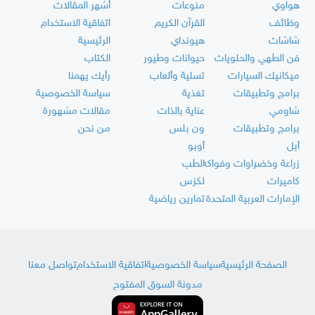
هواوي
منوعات
أشهر المقالات
وظائف
القرآن الكريم
اتفاقية الاستخدام
شاشات
هيونداي
الرئيسية
فن الطهي والحلويات
حيوانات وطيور
الكتاب
ميكانيك السيارات
تسلية وألعاب
رأيك يهمنا
برامج وتطبيقات
تغذية
سياسة الخصوصية
شاومي
عناية بالذات
مقالات مشهورة
برامج وتطبيقات
ون بلس
من نحن
أبل
أوبو
زراعة وخضراوات وفواكه
الطب
كاميرات
لكزس
الإمارات العربية المتحدة
تمارين رياضية
الصفحة الرئيسية
سياسة الخصوصية
اتفاقية الاستخدام
تواصل معنا
مدونة السوق المفتوح