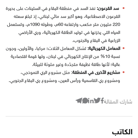
سد القرعون:
نفذ السد في منطقة البقاع في الستينات على بحيرة
القرعون الاصطناعية، وهو أكبر سد مائي لبناني، إذ تبلغ سعته
220 مليون متر مكعب وارتفاعه 60م، وطوله 1090م، وتستعمل
المياه التي يخزنها في توليد الطاقة الكهربائية، وري الأراضي
الزراعية في البقاع والجنوب.
المعامل الكهربائية:
تشكل المعامل الثلاث؛ مركبا، والأولين، وجون
نسبة 10% من الإنتاج الكهربائي في لبنان، ولها قيمة اقتصادية
عالية؛ لأنها طاقة نظيفة متجدّدة وغير ملوثة للبيئة.
مشاريع الأخرى في المنطقة
: مثل مشروع الري النموذجي،
ومشروع ري القاسمية ورأس العين، ومشروع ري البقاع الجنوبي.
شارك المقالة
الكاتب