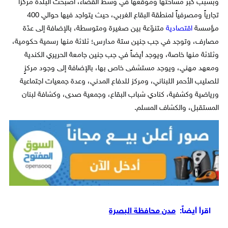
وبسبب كبر مساحتها وموقعها في وسط القضاء، أصبحت البلدة مركزاً
تجارياً ومصرفياً لمنطقة البقاع الغربي، حيث يتواجد فيها حوالي 400
مؤسسة
اقتصادية
متنوّعة بين صغيرة ومتوسطة، بالإضافة إلى عدّة
مصارف، وتوجد في جب جنين ستة مدارس؛ ثلاثة منها رسمية حكومية،
وثلاثة منها خاصة، ويوجد أيضاً في جب جنين جامعة الحريري الكندية
ومعهد مهني، ويوجد مستشفى خاص بها، بالإضافة إلى وجود مركزٍ
للصليب الأحمر اللبناني، ومركز للدفاع المدني، وعدة جمعيات اجتماعية
ورياضية وكشفية، كنادي شباب البقاع، وجمعية صدى، وكشافة لبنان
المستقبل، والكشاف المسلم.
اقرأ أيضاً:
مدن محافظة البصرة