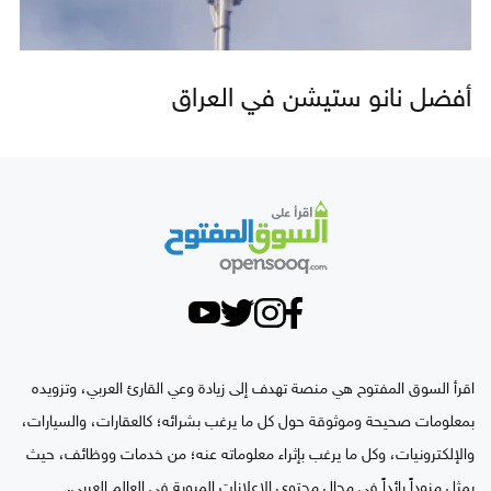
أفضل نانو ستيشن في العراق
اقرأ السوق المفتوح هي منصة تهدف إلى زيادة وعي القارئ العربي، وتزويده
بمعلومات صحيحة وموثوقة حول كل ما يرغب بشرائه؛ كالعقارات، والسيارات،
والإلكترونيات، وكل ما يرغب بإثراء معلوماته عنه؛ من خدمات ووظائف، حيث
يمثل مزوداً رائداً في مجال محتوى الإعلانات المبوبة في العالم العربي.