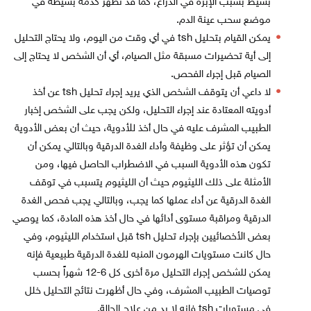
بسيط بسبب الإبرة في الذراع، كما قد تظهر كدمة بسيطة في
موضع سحب عينة الدم.
يمكن القيام بتحليل tsh في أي وقت من اليوم، ولا يحتاج التحليل
إلى أية تحضيرات مسبقة مثل الصيام، أي أن الشخص لا يحتاج إلى
الصيام قبل إجراء الفحص.
لا داعي أن يتوقف الشخص الذي يريد إجراء تحليل tsh عن أخذ
أدويته المعتادة عند إجراء التحليل، ولكن يجب على الشخص إخبار
الطبيب المشرف عليه في حال أخذ للأدوية، حيث أن بعض الأدوية
يمكن أن تؤثر على وظيفة وأداء الغدة الدرقية وبالتالي يمكن أن
تكون هذه الأدوية السبب في الاضطراب الحاصل فيها، ومن
الأمثلة على ذلك الليثيوم حيث أن الليثيوم يتسبب في توقف
الغدة الدرقية عن أداء عملها كما يجب، وبالتالي يجب فحص الغدة
الدرقية ومراقبة مستوى أدائها في حال أخذ هذه المادة، كما يوصي
بعض الأخصائيين بإجراء تحليل tsh قبل استخدام الليثيوم، وفي
حال كانت مستويات الهرمون المنبه للغدة الدرقية طبيعية فإنه
يمكن للشخص إجراء التحليل مرة أخرى كل 6-12 شهراً بحسب
توصيات الطبيب المشرف، وفي حال أظهرت نتائج التحليل خلل
في مستويات tsh فإنه لا بد من علاج الحالة.