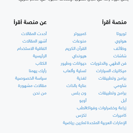
منصة أقرأ
عن منصة أقرأ
تويوتا
كمبيوتر
أحدث المقالات
هواوي
منوعات
أشهر المقالات
وظائف
القرآن الكريم
اتفاقية الاستخدام
شاشات
هيونداي
الرئيسية
فن الطهي والحلويات
حيوانات وطيور
الكتاب
ميكانيك السيارات
تسلية وألعاب
رأيك يهمنا
برامج وتطبيقات
تغذية
سياسة الخصوصية
شاومي
عناية بالذات
مقالات مشهورة
برامج وتطبيقات
ون بلس
من نحن
أبل
أوبو
زراعة وخضراوات وفواكه
الطب
كاميرات
لكزس
الإمارات العربية المتحدة
تمارين رياضية