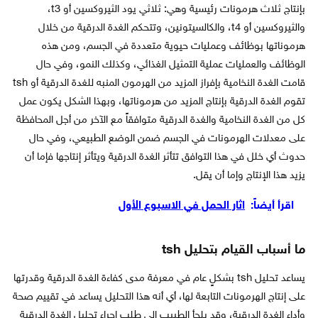
بإنتاج ثلاث هرمونات رئيسية وهي: ثلاثي يود الثيروكسين أو t3،
والثيروكسين أو t4، والكالسيتونين، وتتحكم الغدة الدرقية من خلال
هرموناتها بوظائف وعمليات حيوية متعددة في الجسم، ومن هذه
الوظائف والعمليات عملية التمثيل الغذائي، وكذلك النمو، وفي حال
قامت الغدة النخامية بإفراز المزيد من الهرمون المنبه للغدة الدرقية أو tsh
تقوم الغدة الدرقية بإنتاج المزيد من هرموناتها، وبهذا الشكل يكون عمل
كل من الغدة النخامية والغدة الدرقية متوافقاً مع الآخر من أجل المحافظة
على معدلات الهرمونات في الجسم ضمن الوضع الطبيعي، وفي حال
حدوث أي خلل في هذا التوافق تتأثر الغدة الدرقية ويتأثر إنتاجها فإما أن
يزيد هذا الإنتاج وإما أن يقل.
اقرأ أيضاً:
اثار الحمل في الاسبوع الأول
ما أسباب القيام بتحليل
tsh
يساعد تحليل tsh بشكلٍ عام في معرفة مدى كفاءة الغدة الدرقية وقدرتها
على إنتاج الهرمونات التابعة لها، أي أنه هذا التحليل يساعد في تقييم صحة
وأداء الغدة الدرقية، وقد يلجأ الطبيب إلى طلب إجراء تحليل الغدة الدرقية