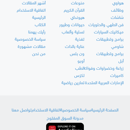
هواوي
منوعات
أشهر المقالات
وظائف
القرآن الكريم
اتفاقية الاستخدام
شاشات
هيونداي
الرئيسية
فن الطهي والحلويات
حيوانات وطيور
الكتاب
ميكانيك السيارات
تسلية وألعاب
رأيك يهمنا
برامج وتطبيقات
تغذية
سياسة الخصوصية
شاومي
عناية بالذات
مقالات مشهورة
برامج وتطبيقات
ون بلس
من نحن
أبل
أوبو
زراعة وخضراوات وفواكه
الطب
كاميرات
لكزس
الإمارات العربية المتحدة
تمارين رياضية
الصفحة الرئيسية
سياسة الخصوصية
اتفاقية الاستخدام
تواصل معنا
مدونة السوق المفتوح