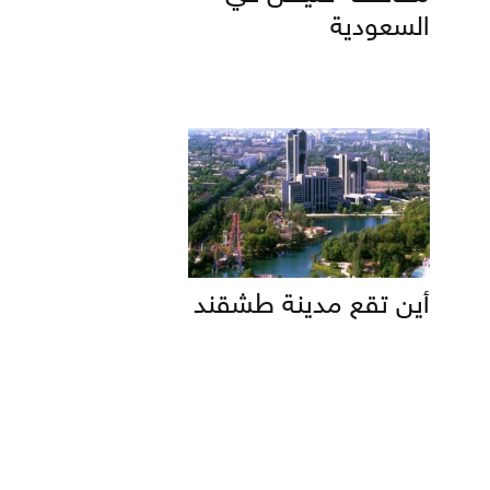
السعودية
أين تقع مدينة طشقند