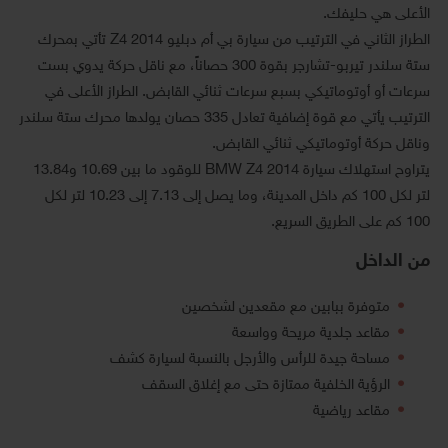
الأعلى هي حليفك.
الطراز الثاني في الترتيب من سيارة بي أم دبليو Z4 2014 تأتي بمحرك
ستة سلندر تيربو-تشارجر بقوة 300 حصاناً، مع ناقل حركة يدوي بست
سرعات أو أوتوماتيكي بسبع سرعات ثنائي القابض. الطراز الأعلى في
الترتيب يأتي مع قوة إضافية تعادل 335 حصان يولدها محرك ستة سلندر
وناقل حركة أوتوماتيكي ثنائي القابض.
يتراوح استهلاك سيارة BMW Z4 2014 للوقود ما بين 10.69 و13.84
لتر لكل 100 كم داخل المدينة، وما يصل إلى 7.13 إلى 10.23 لتر لكل
100 كم على الطريق السريع.
من الداخل
متوفرة ببابين مع مقعدين لشخصين
مقاعد جلدية مريحة وواسعة
مساحة جيدة للرأس والأرجل بالنسبة لسيارة كشف
الرؤية الخلفية ممتازة حتى مع إغلاق السقف
مقاعد رياضية