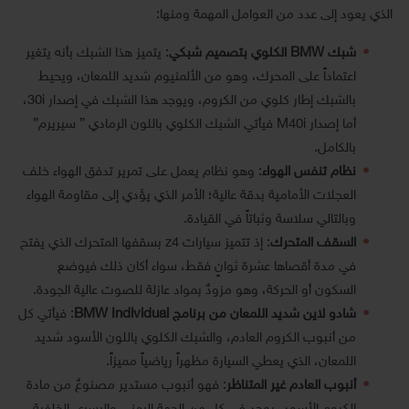
الذي يعود إلى عدد من العوامل المهمة ومنها:
شبك BMW
الكلوي بتصميم شبكي
: يتميز هذا الشبك بأنه يتغير
اعتماداً على المحرك، وهو من الألمنيوم شديد اللمعان، ويحيط
بالشبك إطار كلوي من الكروم، ويوجد هذا الشبك في إصدار 30i،
أما إصدار M40i فيأتي الشبك الكلوي باللون الرمادي ” سيريرم”
بالكامل.
نظام تنفس الهواء
: وهو نظام يعمل على تمرير تدفق الهواء خلف
العجلات الأمامية بدقة عالية؛ الأمر الذي يؤدي إلى مقاومة الهواء
وبالتالي سلاسة وثباتاً في القيادة.
السقف المتحرك
: إذ تتميز سيارات z4 بسقفها المتحرك الذي يفتح
في مدة أقصاها عشرة ثوانٍ فقط، سواء أكان ذلك فيوضع
السكون أو الحركة، وهو مزودٌ بمواد عازلة للصوت عالية الجودة.
شادو لاين شديد اللمعان من برنامج BMW Individual
: فيأتي كل
من أنبوب الكروم العادم، والشبك الكلوي باللون الأسود شديد
اللمعان، الذي يعطي السيارة مظهراً رياضياً مميزاً.
أنبوب العادم غير المتناظر
: فهو أنبوب مستدير مصنوعٌ من مادة