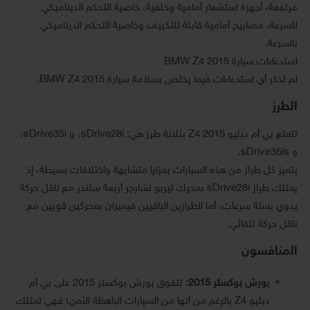
مرتفعة، أجهزة استشعار أمامية وخلفية، خاصية التحكم الديناميكي
للسرعة، مصابيح أمامية قابلة للتكييف وخاصية التحكم الديناميكي
بالسرعة.
استدعاءات سيارة BMW Z4 2015
لم تذكر أي استدعاءات فيما يختص بسلامة سيارة BMW Z4 2015.
الطرز
تتمتع بي أم دبليو Z4 2015 بثلاثة طرز هي: sDrive28i، و sDrive35i،
و sDrive35is.
يتميز كل طراز من هذه السيارات بمزايا متشابهة واختلافات بسيطة، إذ
يمتلك طراز sDrive28i بمحرك تيربو تشارجر أربعة سلندر مع ناقل حركة
يدوي بستة سرعات، أما الطرازين الباقيين فيميزان بمحركين قويين مع
ناقل حركة تلقائي.
المنافسون
ب
ورش بوكستر 2015
: تتفوق بورش بوكستر 2015 على بي أم
دبليو Z4 بالرغم من أنها من السيارات الباهظة الثمن؛ فهي تمتلك