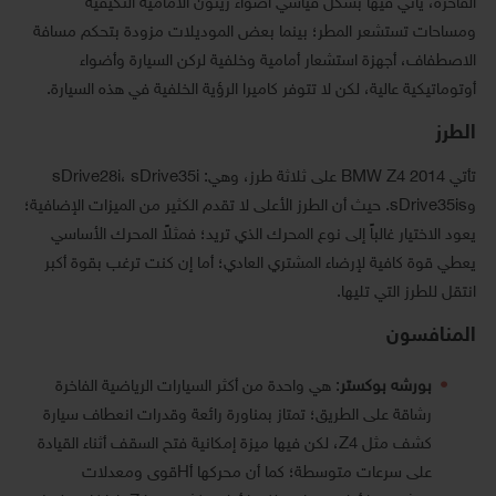
الفاخرة، يأتي فيها بشكل قياسي أضواء زينون الأمامية التكيفية
ومساحات تستشعر المطر؛ بينما بعض الموديلات مزودة بتحكم مسافة
الاصطفاف، أجهزة استشعار أمامية وخلفية لركن السيارة وأضواء
أوتوماتيكية عالية، لكن لا تتوفر كاميرا الرؤية الخلفية في هذه السيارة.
الطرز
تأتي BMW Z4 2014 على ثلاثة طرز، وهي: sDrive28i، sDrive35i
وsDrive35is. حيث أن الطرز الأعلى لا تقدم الكثير من الميزات الإضافية؛
يعود الاختيار غالباً إلى نوع المحرك الذي تريد؛ فمثلاً المحرك الأساسي
يعطي قوة كافية لإرضاء المشتري العادي؛ أما إن كنت ترغب بقوة أكبر
انتقل للطرز التي تليها.
المنافسون
بورشه بوكستر
: هي واحدة من أكثر السيارات الرياضية الفاخرة
رشاقة على الطريق؛ تمتاز بمناورة رائعة وقدرات انعطاف سيارة
كشف مثل Z4، لكن فيها ميزة إمكانية فتح السقف أثناء القيادة
على سرعات متوسطة؛ كما أن محركها أHقوى ومعدلات