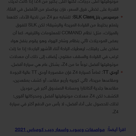
موثوقيتها أعلى درجات، لكنها أغلى بكثير من Z4؛ إذا كانت لديك
القدرة على تخطي فرق السعر، فإن بوكستر من الأفضل في الفئة.
مرسيدس بنز ٍSLK Class
: تتشابه مع Z4 من ناحية الأداء، كلاهما
يتمتع بخليط من القيادة المريحة والرشيقة؛ لكن SLK تتفوق
بالميزات، مثل: نظام COMAND للمعلومات والترفيه، كما أن
بعض الموديلات تأتي بنظام وشاح الهواء وهو يقوم بنفخ هواء
ساخن على رقبتك، ليعطيك الراحة أثناء الأشهر الباردة؛ إذا ما زلت
ترغب في القيادة والسقف مفتوح، يُضاف إلى ذلك أن معدلات
موثوقيتها أفضل نوعاً ما من Z4، بشكل عام هي سيارة أفضل.
أودي TT
: تماماً كسيارة Z4 فإن مقصورة أودي TT عالية الجودة
ومقاعدها مريحة، تأتي كوبيه بأربع مقاعد، أو كشف بمقعدين،
مقاعدها جلدية ألكانتارا ومساحة الصندوق أكبر في موديل
الكشف؛ لكن Z4 معدلات موثوقيتها أفضل ومحركاتها أقوى؛
لذلك للحصول على أداء أفضل، لا بأس من الدفع أكثر في سيارة
Z4.
اقرأ أيضاً:
مواصفات وعيوب واسعار جيب كومباس 2021