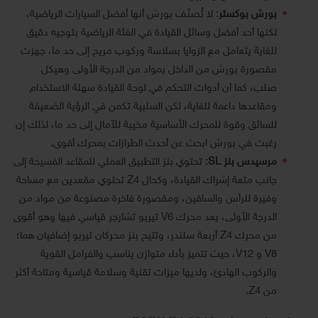
بورش بوكستر
: لا تُصنّف بورش أنها أفضل السيارات الرياضية،
لكنها أحد أفضل وسائل القيادة في الفئة الرياضية بتوجيه دقيق
للغاية يتعامل مع الزوايا بسلاسة وركوب مريح إلى حد ما، جهزت
مقصورة بورش من الداخل بمواد من الدرجة الأولى وهيكل
صلب، كما أن أدوات التحكم في لوحة القيادة سهلة الاستخدام
ومقاعدها داعمة للغاية، لكن السلبية تكمن في الرؤية الضعيفة
للسائق وقوة للمحرك الأساسية مخيبة للآمال إلى حد ما، لذلك إن
رغبت في بورش ابحث عن أحدث الطرازات بمحرك أقوى.
مرسيدس بنز SL
: تحتوي بنز التطبيق العملي للمقاعد الفسيحة إلى
جانب متعة إشراك القيادة، وكحال Z4 تحتوي مقعدين مع مساحة
وفيرة للرأس والساقين، ومقصورة فاخرة مصنوعة من مواد من
الدرجة الأولى، يعد محرك V6 تيربو تشارجر قياسي فيها وهو أقوى
من محرك Z4 أربعة سلندر، وتتيح بنز محركان تيربو إضافيان هما؛
V8 و V12، حيث تتميز بأداء متوازن يناسب والفرامل القوية
والركوب الهادئ، ولديها ميزات تقنية وسلامة قياسية ومتاحة أكثر
من Z4.