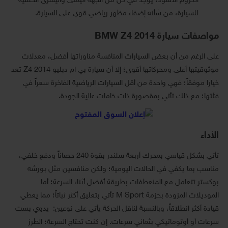
الكروم الأسود، يوجد في كل من الجهة اليمنى واليسرى الخلفية
للسيارة، من شأنه إضفاء مظهر رياضي قوي على السيارة.
مواصفات سيارة BMW Z4 2014
على الرغم من أن بعض السيارات المنافسة مناوراتها أفضل، معدلات
موثوقيتها أعلى ومحركاتها أقوى؛ إلا أن سيارة بي ام دبليو Z4 2014 تعد
خيارا موفقاً؛ فهي واحدة من أقل السيارات الرياضية الفاخرة سعراً في
فئتها؛ مع ذلك تأتي بمقصورة ذات خامات عالية الجودة.
الأداء
تأتي بشكل قياسي بمحرك أربعة سلندر بقوة 240 حصاناً ودفع خلفي،
مناسب بما يكفي في الحالات اليومية؛ ولكن منافسين مثل بورشه
بوكستر تتعامل مع المنعطفات بطريقة أفضل أثناء السرعة؛ أما
الموديلات المزودة بحزمة M Sport تأتي بتعليق أكثر ثباتاً؛ مما يعطي
قيادة أكثر انطلاقاً، وبالنسبة لناقل الحركة يأتي على نوعين: يدوي بست
سرعات أو أوتوماتيكي بثماني سرعات. إن كنت تحتاج السرعة؛ الطرز