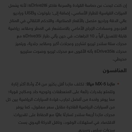
إن كنت تبحث عن حماسة القيادة والسرعة فاختر sDrive28i؛ لأنه يشمل
الميزات القياسية للطراز الأساسي، إضافة إلى: بلوتوث وUSB وراديو
عالي الدقة وراديو متصل بالأقمار الصناعية، والتحكم التلقائي في المناخ
المزدوج ومساحات الزجاج الأمامي بالاستشعار في المطر ومقاعد رياضية
قابلة للتعديل آلياً بـ 10 اتجاهات، في حين يأتي طراز sDrive35i مع
محرك ستة سلندر تيربو تشارجر وعجلات أكبر ومقاعد جلدية، ويتميز
محرك sDrive35is بأنه الأقوى مع محرك تيربو وصوت ستيريو
محيطي.
المنافسون
مازدا MX-5
مياتا
: تكلف مازدا أقل بكثير من Z4 وأداءً أكثر إثارة
وتتمتع بقدرات رائعة على المنعطفات وتوجيه حاد ومكابح قوية؛
مما يوفر واحدة من أفضل تجارب قيادة السيارات الرياضية بين كل
من السيارات الرياضية الفاخرة مقابل سعر معقول، كما يوفر
محرك مازدا أربعة سلندر تسارعًا عاليًا مع الحفاظ على تقديرات
الاقتصاد في استهلاك الوقود، وناقل الحركة اليدوي بست
سرعات سلس وسريع.