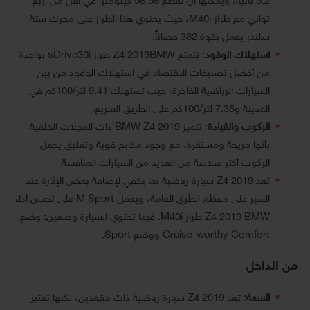
5.2 ثانية، ويمكنها أن تقطع 96.56 كيلومتراً في أقل من أربع
ثواني مع طراز M40i، حيث يحتوي هذا الطراز على محرك ستة
سلندر يعمل بقوة 382 حصاناً.
استهلاك الوقود
: تتمتع Z4 2019BMW طراز sDrive30i بواحدة
من أفضل تصنيفات الاقتصاد في استهلاك الوقود من بين
السيارات الرياضية الفاخرة، حيث تستهلك 9.41 لتر/100كم في
المدينة و7.35 لتر/100كم على الطريق السريع.
الركوب والقيادة
: تتميز BMW Z4 2019 ذات العجلات الخلفية
بأنها مريحة ومستقرة، مع وجود مكابح قوية وتعليق يجعل
الركوب أكثر سلاسة من العديد من السيارات المنافسة.
تعد Z4 2019 سيارة رياضية بما يكفي لإضافة بعض الإثارة عند
السير على معظم الطرق العامة، ويعمل M Sport على تحسن أداء
Z4 2019 BMW طراز M40i. فيما تحتوي السيارة وضعين: وضع
Cruise-worthy Comfort ووضع Sport.
من الداخل
السعة
: تعد Z4 2019 سيارة رياضية ذات مقعدين، لكنها تعتبر