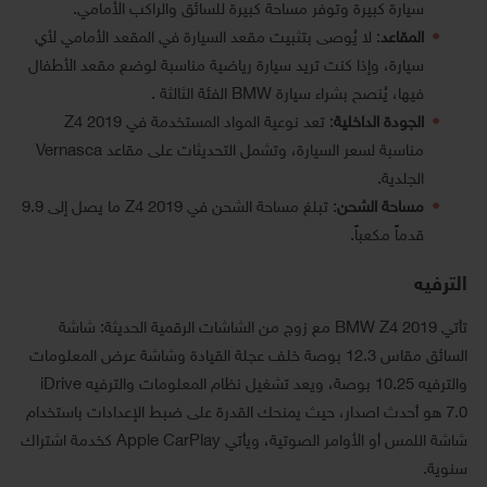
سيارة كبيرة وتوفر مساحة كبيرة للسائق والراكب الأمامي.
المقاعد
: لا يُوصى بتثبيت مقعد السيارة في المقعد الأمامي لأي
سيارة، وإذا كنت تريد سيارة رياضية مناسبة لوضع مقعد الأطفال
فيها، يُنصح بشراء سيارة BMW الفئة الثالثة .
الجودة الداخلية
: تعد نوعية المواد المستخدمة في Z4 2019
مناسبة لسعر السيارة، وتشمل التحديثات على مقاعد Vernasca
الجلدية.
مساحة الشحن
: تبلغ مساحة الشحن في Z4 2019 ما يصل إلى 9.9
قدماً مكعباً.
الترفيه
تأتي BMW Z4 2019 مع زوج من الشاشات الرقمية الحديثة: شاشة
السائق مقاس 12.3 بوصة خلف عجلة القيادة وشاشة عرض المعلومات
والترفيه 10.25 بوصة، ويعد تشغيل نظام المعلومات والترفيه iDrive
7.0 هو أحدث اصدار، حيث يمنحك القدرة على ضبط الإعدادات باستخدام
شاشة اللمس أو الأوامر الصوتية، ويأتي Apple CarPlay كخدمة اشتراك
سنوية.