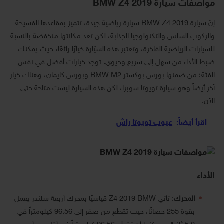
مواصفات سيارة BMW Z4 2019
إنّ سيارة BMW Z4 2019 سيارة رياضية جيدة، تتميز بمقاعدها الفسيحة
والركوب السلس والتكنولوجيا الجذابة، لكن تعد مكانتها منخفضة بالنسبة
للسيارات الرياضية الفاخرة، وتعتبر هذه السيّارة خيارًا رائعًا، حيث يمكنك
ضبط الأداء من سهل إلى سريع وحيوي. توجد خيارات أفضل في نفس
الفئة؛ من ضمنها بورش بوكستر BMW M2 وبورش كايمان، وهناك خيار
آخر أيضاً وهو سيارة تويوتا سوبرا، لكن هذه السيارة ليست متاحة حتى
الآن.
اقرأ أيضاً:
عيوب تويوتا راش
الأداء
المحرك
: تأتي Z4 2019 BMW قياسيًا بمحرك أربعة سلندر يعمل
بقوة 255 حصانًا، حيث تقطع من صفر إلى 96.56 كيلومتراً في