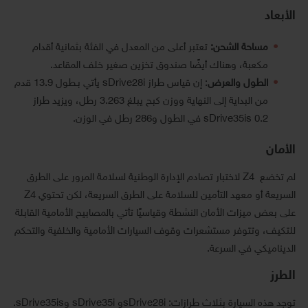
الأبعاد
مساحة الشحن:
تعتبر أعلى من المعدل في الفئة بثمانية أقدام
مكعبة، وهناك أيضًا صندوق تخزين صغير خلف المقاعد.
الطول والعرض
: إن قياس طراز sDrive28i يأتي بـطول 13.9 قدم
من البداية إلى النهاية ووزن كبح يبلغ 3.263 رطل، ويزيد طراز
sDrive35is 0.2 في الطول و286 رطل في الوزن.
الأمان
لم تخضع Z4 لاختبار تصادم الإدارة الوطنية لسلامة المرور على الطرق
السريعة أو معهد التأمين للسلامة على الطرق السريعة، لكن تحتوي Z4
على بعض ميزات الأمان النشطة وقياسيًا تأتي بالمصابيح الأمامية القابلة
للتكيف، وتتوفر مستشعرات وقوف السيارات الأمامية والخلفية والتحكم
الديناميكي في السرعة.
الطرز
توجد هذه السيارة بثلاث طرازات: sDrive28iو sDrive35i وsDrive35is.