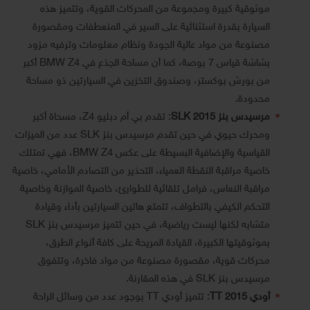
موثوقية كبيرة ومجموعة من المحركات القوية، وتتميز هذه
السيارة بقدرة استثنائية على السير في المنعطفات ومقصورة
مصنوعة من مواد عالية الجودة ونظام معلومات وترفيه مزود
بشاشة قياس 7 بوصة، كما أن مساحة الجذع في BMW Z4 أكبر
من بورش بوكستر، وصندوق التخزين في السيارتين ذو مساحة
محدودة.
مرسيدس بنز SLK 2015
: تقدم بي أم دبليو Z4، مسحاة أكبر
ومحرك حيوي في حين تقدم مرسيدس بنز SLK عدد من الميزات
القياسية والإضافية البسيطة على عكس BMW Z4، فهي تمتلك
خاصية مراقبة النقطة العمياء، التحذير من التصادم الأمامي، خاصية
مراقبة النعاس، فرامل تلقائية للطوارئ، خاصية الموازنة وخاصية
التحكم الكيفي بالتطواف، تتمتع هاتين السيارتين بأداء وقيادة
متشابه لكنها ليست رياضية، في حين تتميز مرسيدس بنز SLK
بموثوقيتها الكبيرة، القيادة المريحة على كافة أنواع الطرق،
محركات قوية، مقصورة مصنوعة من مواد فاخرة، وتتفوق
مرسيدس بنز SLK في هذه المقارنة.
أودي TT 2015
: تتميز أودي TT بوجود عدد من وسائل الراحة