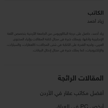
الكاتب
زياد أحمد
زياد أحمد، حاصل على درجة البكالوريوس من الجامعة الأردنية بتخصص اللغة
الإنجليزية وآدابها، ويملك خبرة في مجال كتابة المقالات وإثراء المحتوى
العربي، ولديه القدرة على الكتابة في شتى المجالات؛ كالعقارات، والسيارات،
والإلكترونيات، كما يملك خبرة في مجال إدخال البيانات.
المقالات الرائجة
أفضل مكاتب عقار في الأردن
أرخص PC في العراق