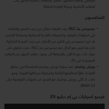
الرياضي ونظام التعليق. تشمل الإضافات البارزة الأخرى على
المقاعد الأمامية وعجلة القيادة الدافئة.
المنافسون
مرسيدس بنز SLC
: يعد كلاهما مماثل من حيث السعر والكفاءة
في استهلاك الوقود وتصنيفات القدرة الحصانية ومساحة الشحن.
قد تبرز مرسيدس في الكثير من الأحيان من حيث الجودة الداخلية،
لكن هذا ليس هو الحال مع مرسيدس بنز SLC، حيث تحتوي على
مواد ذات جودة أقل، بالإضافة الى وجود مقاعد أضيق من المقاعد
الموجودة في Z4.
بورش بوكستر
: تعد سيارة بورش بوكستر المفضلة لدى عشاق
القيادة، نظرًا لمعالجتها الرائعة وتشكيلة محركاتها القوية. ومع
ذلك، لا تأتي بورش بوكستر مع العديد من الميزات القياسية مثل
BMW Z4.
فيديو لسيارات بي إم دبليو Z4