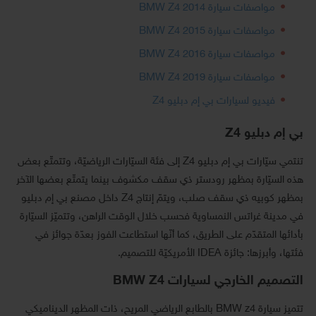
مواصفات سيارة BMW Z4 2014
مواصفات سيارة BMW Z4 2015
مواصفات سيارة BMW Z4 2016
مواصفات سيارة BMW Z4 2019
فيديو لسيارات بي إم دبليو Z4
بي إم دبليو Z4
تنتمي سيّارات بي إم دبليو Z4 إلى فئة السيّارات الرياضيّة، وتتمتّع بعض
هذه السيّارة بمظهر رودستر ذي سقف مكشوف بينما يتمتّع بعضها الآخر
بمظهر كوبيه ذي سقف صلب، ويتمّ إنتاج Z4 داخل مصنع بي إم دبليو
في مدينة غراتس النمساوية فحسب خلال الوقت الراهن، وتتميّز السيّارة
بأدائها المتقدّم على الطريق، كما أنّها استطاعت الفوز بعدّة جوائز في
فئتها، وأبرزها: جائزة IDEA الأمريكيّة للتصميم.
التصميم الخارجي لسيارات BMW Z4
تتميز سيارة BMW z4 بالطابع الرياضي المريح، ذات المظهر الديناميكي