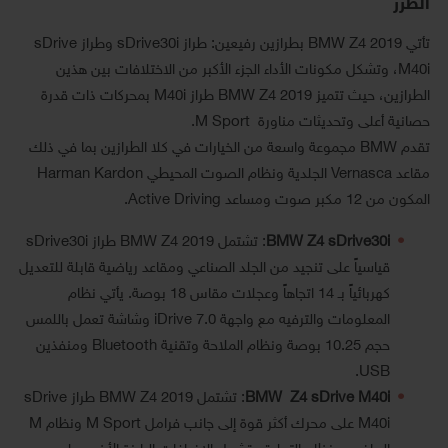
الطرز
تأتي BMW Z4 2019 بطرازين رفيعين: طراز sDrive30i وطراز sDrive
M40i، وتشكل مكونات الأداء الجزء الأكبر من الاختلافات بين هذين
الطرازين، حيث تتميز BMW Z4 2019 طراز M40i بمحركات ذات قدرة
حصانية أعلى وتحديثات مناورة M Sport.
تقدم BMW مجموعة واسعة من الخيارات في كلا الطرازين بما في ذلك
مقاعد Vernasca الجلدية ونظام الصوت المحيطي Harman Kardon
المكون من 12 مكبر صوت ومساعد Active Driving.
BMW Z4 sDrive30i
: تشتمل BMW Z4 2019 طراز sDrive30i
قياسياً على تنجيد من الجلد الصناعي ومقاعد رياضية قابلة للتعديل
كهربائياً بـ 14 اتجاهاً وعجلات مقاس 18 بوصة. يأتي نظام
المعلومات والترفيه مع واجهة iDrive 7.0 وشاشة تعمل باللمس
حجم 10.25 بوصة ونظام الملاحة وتقنية Bluetooth ومنفذين
USB.
BMW Z4 sDrive M40i
: تشتمل BMW Z4 2019 طراز sDrive
M40i على محرك أكثر قوة إلى جانب فرامل M Sport ونظام M