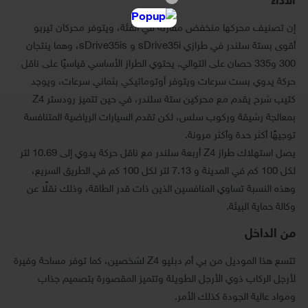
الأداء
إن تصنيف محركها منخفض مقارنة في الفئة، ويتوفر محركان تيربو
أقوى بستة سلندر في طرازي sDrive35i و sDrive35is، وهما ينتجان
300 و335 حصان على التوالي. يحتوي الطراز الأساسي قياسيًا على ناقل
حركة يدوي بست سرعات ويتوفر أوتوماتيكي بثماني سرعات، ويوجد
كتيب شرح يقدم مع محركين ستة سلندر، في حين تتميز رودستر Z4
بمعالجة رشيقة وركوب سلس، لكن تقدم السيارات الرياضية المتنافسة
توجيهًا أكثر حدة وأكثر مرونة.
يصل استهلاك طراز Z4 أربعة سلندر مع ناقل حركة يدوي إلى 10.69 لتر
لكل 100 كم في المدينة و 7.13 لتر لكل 100 كم في الطريق السريع،
وهذه النسبة تساوي المنافسين الذين ذات قدر الطاقة، وذلك نقلًا عن
وكالة حماية البيئة.
من الداخل
تتسع هذا الموديل من بي أم دبليو Z4 لشخصين، كما توفر مساحة وفيرة
لأرجل الركاب ذوي الأرجل الطويلة وتتميز المقصورة بتصميم جذاب
ومواد عالية الجودة كذلك الأمر.