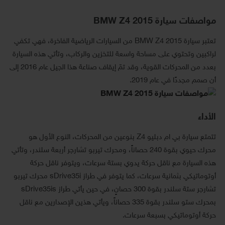
مواصفات سيارة BMW Z4 2015
تعتبر سيارة BMW Z4 2015 من السيارات الرياضية الفاخرة، فهي تكفي
لراكبين وتحتوي على مساحة واسعة للتخزين والركاب، وتأتي هذه السيارة
بعدد من المحركات القوية، وقد تمّ إيقاف صناعة هذا الجيل عام 2016 إلى
أن صمم مجددًا في عام 2019.
الأداء
تتمتع سيارة بي ام دبليو Z4 بنوعين من المحركات، النوع الأول هو
محرك حيوي بقوة 240 حصاناً، ومحرك تيربو تشارجر أربعة سلندر، وتأتي
هذه السيارة مع ناقل حركة يدوي بستة سرعات، ويتوفر ناقل حركة
أوتوماتيكي بثمانية سرعات، كما يتوفر في طراز sDrive35i محرك تيربو
تشارجر ستة سلندر بقوة 300 حصانٍ، في حين يأتي طراز sDrive35is
بمحرك ستو سلندر بقوة 335 حصاناً، ويأتي هذين الإصدارين مع ناقل
حركة أوتوماتيكي بسبعة سرعات.