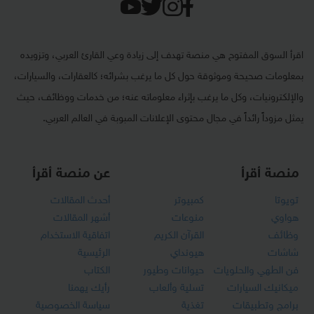
اقرأ السوق المفتوح هي منصة تهدف إلى زيادة وعي القارئ العربي، وتزويده
بمعلومات صحيحة وموثوقة حول كل ما يرغب بشرائه؛ كالعقارات، والسيارات،
والإلكترونيات، وكل ما يرغب بإثراء معلوماته عنه؛ من خدمات ووظائف، حيث
يمثل مزوداً رائداً في مجال محتوى الإعلانات المبوبة في العالم العربي.
منصة أقرأ
عن منصة أقرأ
تويوتا
كمبيوتر
أحدث المقالات
هواوي
منوعات
أشهر المقالات
وظائف
القرآن الكريم
اتفاقية الاستخدام
شاشات
هيونداي
الرئيسية
فن الطهي والحلويات
حيوانات وطيور
الكتاب
ميكانيك السيارات
تسلية وألعاب
رأيك يهمنا
برامج وتطبيقات
تغذية
سياسة الخصوصية