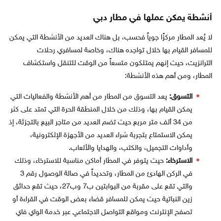
أنشطة يمكن عملها في مطار دبي
لا يُعد المطار مركزًا جوياً فحسب، بل هناك العديد من الأنشطة التي يمكن
للمسافر القيام بها خلال تواجده هناك، وخاصة لمسافري رحلات
الترانزيت، حيث إنهم يمتلكون متسعاً من الوقت للتنقل واستكشاف
المطار، ومن أهم هذه الأنشطة:
التسوق:
يعد التسوق من المطار من أهم الأنشطة والفعاليات التي
يمكن القيام بها، وذلك من خلال المنطقة الحرة التي تمتد على كثر
من 34 ألف متر مربع حيث تضم العديد من متاجر البيع بالتجزئة، إذ
يمكن الاستمتاع بتجربة شراء العديد من الأجهزة الإلكترونية،
وأداوات التجميل، والكتب، والهدايا والألعاب.
الاسترخاء:
حيث يتوفر في المطار أماكن مناسبة للاسترخاء، وذلك
في الركن الهادئ من المطار، وتحديداً في صالة الوصول رقم 3
والتي تقع على مقربة من البوابتين ب7 وب27، حيث تقع حدائق
زين النباتية حيث يمكن للمسافر قضاء بعض الوقت في القراءة أو
تصفح الإنترنت ومواقع التواصل الاجتماعي عبر خدمة الواي فاي