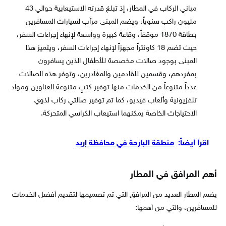
مباني الركاب في المطار، إذ تبلغ قدرته الاستيعابية حوالي 43
مليون راكب سنوياً، ويضم المبنى مرآب لسيارات المسافرين
بـطاقة 1870 موقفاً، وقاعة كبيرة وواسعة لإنهاء إجراءات السفر،
حيث تضم 18 كاونتراً مجهزاً لإنهاء إجراءات السفر، ويتميز هذا
المبنى بوجود صالات مخصصة للأطفال الذين يسافرون
بمفردهم، وقسمين للقادمين والمغادرين، وتوفر هذه الصالات
عدداً متنوعاً من الخدمات منها توفير كتبٍ متنوعة العناوين ومواد
تلفزيونية وألعاب فيديو، كما تم توفير صالتي ركاب لذوي
الاحتياجات الخاصة يمكنهما استيعاب الكراسي المتحركة.
اقرأ أيضاً:
منطقة البارحة في محافظة إربد
أهم المرافق في المطار
يضم المطار العديد من المرافق التي تم تصميمها لتقديم أفضل الخدمات
للمسافرين، والتي من أهمها: