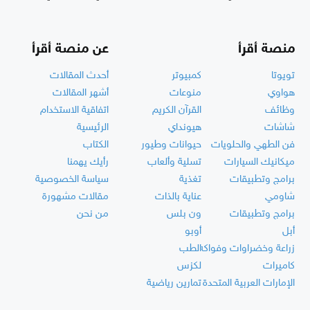
منصة أقرأ
عن منصة أقرأ
تويوتا
كمبيوتر
أحدث المقالات
هواوي
منوعات
أشهر المقالات
وظائف
القرآن الكريم
اتفاقية الاستخدام
شاشات
هيونداي
الرئيسية
فن الطهي والحلويات
حيوانات وطيور
الكتاب
ميكانيك السيارات
تسلية وألعاب
رأيك يهمنا
برامج وتطبيقات
تغذية
سياسة الخصوصية
شاومي
عناية بالذات
مقالات مشهورة
برامج وتطبيقات
ون بلس
من نحن
أبل
أوبو
زراعة وخضراوات وفواكه
الطب
كاميرات
لكزس
الإمارات العربية المتحدة
تمارين رياضية