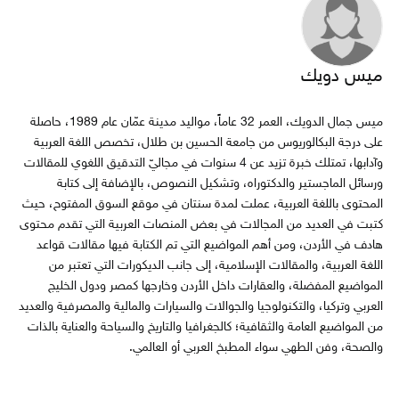
ميس دويك
ميس جمال الدويك، العمر 32 عاماً، مواليد مدينة عمّان عام 1989، حاصلة
على درجة البكالوريوس من جامعة الحسين بن طلال، تخصص اللغة العربية
وآدابها، تمتلك خبرة تزيد عن 4 سنوات في مجاليّ التدقيق اللغوي للمقالات
ورسائل الماجستير والدكتوراه، وتشكيل النصوص، بالإضافة إلى كتابة
المحتوى باللغة العربية، عملت لمدة سنتان في موقع السوق المفتوح، حيث
كتبت في العديد من المجالات في بعض المنصات العربية التي تقدم محتوى
هادف في الأردن، ومن أهم المواضيع التي تم الكتابة فيها مقالات قواعد
اللغة العربية، والمقالات الإسلامية، إلى جانب الديكورات التي تعتبر من
المواضيع المفضلة، والعقارات داخل الأردن وخارجها كمصر ودول الخليج
العربي وتركيا، والتكنولوجيا والجوالات والسيارات والمالية والمصرفية والعديد
من المواضيع العامة والثقافية؛ كالجغرافيا والتاريخ والسياحة والعناية بالذات
والصحة، وفن الطهي سواء المطبخ العربي أو العالمي.