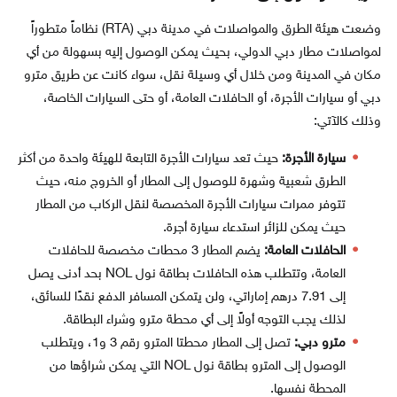
وضعت هيئة الطرق والمواصلات في مدينة دبي (RTA) نظاماً متطوراً
لمواصلات مطار دبي الدولي، بحيث يمكن الوصول إليه بسهولة من أي
مكان في المدينة ومن خلال أي وسيلة نقل، سواء كانت عن طريق مترو
دبي أو سيارات الأجرة، أو الحافلات العامة، أو حتى السيارات الخاصة،
وذلك كالآتي:
سيارة الأجرة:
حيث تعد سيارات الأجرة التابعة للهيئة واحدة من أكثر
الطرق شعبية وشهرة للوصول إلى المطار أو الخروج منه، حيث
تتوفر ممرات سيارات الأجرة المخصصة لنقل الركاب من المطار
حيث يمكن للزائر استدعاء سيارة أجرة.
الحافلات العامة:
يضم المطار 3 محطات مخصصة للحافلات
العامة، وتتطلب هذه الحافلات بطاقة نول NOL بحد أدنى يصل
إلى 7.91 درهم إماراتي، ولن يتمكن المسافر الدفع نقدًا للسائق،
لذلك يجب التوجه أولاً إلى أي محطة مترو وشراء البطاقة.
مترو دبي:
تصل إلى المطار محطتا المترو رقم 3 و1، ويتطلب
الوصول إلى المترو بطاقة نول NOL التي يمكن شراؤها من
المحطة نفسها.