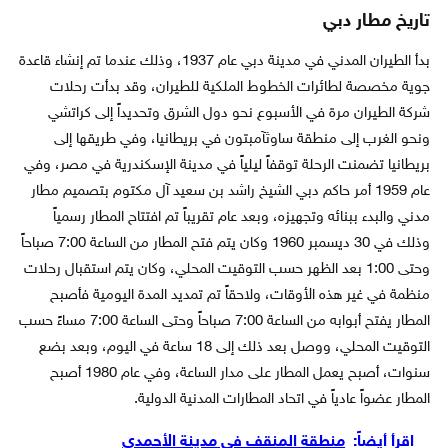
تاريخ مطار دبي
بدأ الطيران المدني في مدينة دبي عام 1937، وذلك عندما تم إنشاء قاعدة
جوية مخصصة لطائرات الخطوط الملكية للطيران، وقد بدأت رحلات
شركة الطيران مرة في الأسبوع نحو دول الشرق وتحديداً إلى كراتشي
ونحو الغرب إلى منطقة ساوثآمبتون في بريطانيا، وفي طريقها إلى
بريطانيا تضمنت الرحلة توقفاً ليلياً في مدينة الإسكندرية في مصر، وفي
عام 1959 أمر حاكم دبي الشيخ راشد بن سعيد آل مكتوم بتصميم مطار
مدني والبدء ببنائه وتجهيزه، وبعد عام تقريباً تم افتتاح المطار رسمياً
وذلك في 30 ديسمبر 1960 وكان يتم فتح المطار من الساعة 7:00 صباحاً
وحتى 1:00 بعد الظهر حسب التوقيت المحلي، وكان يتم استقبال رحلات
منظمة في غير هذه الأوقات، ولاحقاً تم تمديد المدة اليومية فأصبح
المطار يفتح أبوابه من الساعة 7:00 صباحاً وحتى الساعة 7:00 مساءً حسب
التوقيت المحلي، ووصل بعد ذلك إلى 18 ساعة في اليوم، وبعد بضع
سنوات، أصبح يعمل المطار على مدار الساعة، وفي عام 1980 أصبح
المطار عضواً عادياً في اتحاد المطارات المدنية الدولية.
اقرأ أيضاً:
منطقة المنقف في مدينة الأحمدي