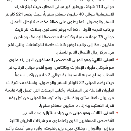
حوالي 113 شركة، ويعتبر أكبر مباني المطار، حيث تبلغ قدرته
الاستيعابية حوالي 40 مليون مسافر سنوياً، حيث يضم 221 كاونتر
للسفر والوصول، كما يحتوي على صالة مخصصة لرجال الأعمال
وركاب الدرجة الأولى، كما أنه يوفر لمسافري رحلات الترانزيت
حوالي 78 غرفة فندقية و6 أجنحة مخصصة للإقامة، وجناحين
ملكيين، هذا إلى جانب توفير قاعات خاصة للاجتماعات والتي تقع
في مركز رجال الأعمال التابع للمطار.
المبنى الثاني:
وهو المبنى المخصص للمسافرين الذين يتعاملون
مع شركتي طيران الإمارات وكانتاس، وهو أقدم مباني الركاب في
المطار، وتبلغ قدرته الاستيعابية حوالي 3 ملايين راكب سنوياً،
حيث يضم المبنى 22 كاونتر للسفر والوصول، وتستخدمه شركات
الطيران العاملة في المنطقة، وأغلب الرحلات التي تصل إليه قادمة
من إيران، أفغانستان وباكستان، وتم توسعة المبنى من أجل رفع
قدرته الاستيعابية إلى 5 ملايين مسافر سنوياً.
المبنى الثالث، وهو مبنى دبي ورلد سنترال:
وهو المبنى
المُخصص للمسافرين الذين يتعاملون مع شركات الطيران التالية:
ويز إير، والأورال، وفلاي دبي، وإيروفلوت، وأزو، وهو أحدث وأكبر