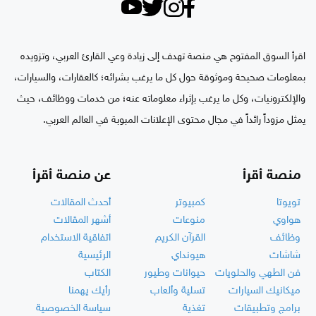
اقرأ السوق المفتوح هي منصة تهدف إلى زيادة وعي القارئ العربي، وتزويده
بمعلومات صحيحة وموثوقة حول كل ما يرغب بشرائه؛ كالعقارات، والسيارات،
والإلكترونيات، وكل ما يرغب بإثراء معلوماته عنه؛ من خدمات ووظائف، حيث
يمثل مزوداً رائداً في مجال محتوى الإعلانات المبوبة في العالم العربي.
منصة أقرأ
عن منصة أقرأ
تويوتا
كمبيوتر
أحدث المقالات
هواوي
منوعات
أشهر المقالات
وظائف
القرآن الكريم
اتفاقية الاستخدام
شاشات
هيونداي
الرئيسية
فن الطهي والحلويات
حيوانات وطيور
الكتاب
ميكانيك السيارات
تسلية وألعاب
رأيك يهمنا
برامج وتطبيقات
تغذية
سياسة الخصوصية