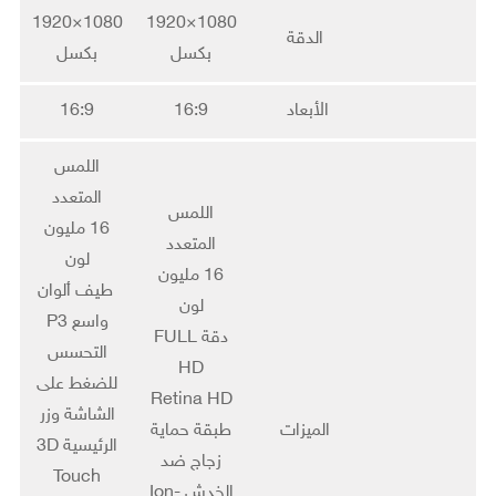
1080×1920
1080×1920
الدقة
بكسل
بكسل
الأبعاد
16:9
16:9
اللمس
المتعدد
اللمس
16 مليون
المتعدد
لون
16 مليون
طيف ألوان
لون
واسع P3
دقة FULL
التحسس
HD
للضغط على
Retina HD
الشاشة وزر
الميزات
طبقة حماية
الرئيسية 3D
زجاج ضد
Touch
الخدش Ion-