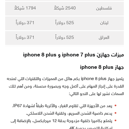
فلسطين
2540 شيكلاً
1794 شيكلاً
لبنان
525 دولاراً
371 دولاراً
العراق
525 دولاراً
371 دولاراً
ميزات جهازيّ iphone 7 plus و iphone 8 plus
جهاز iphone 8 plus
يتميز جهاز iphone 8 plus بكم هائل من المميزات والتقنيات التي تمنحه
القدرة على إنجاز المهام على أكمل وجه وبصورة محسنة، ومن أهم تلك
السمات نشير لها على النحو التالي:
يعد من الأجهزة التي تقاوم الغبار، والأتربة طبقاً لشهادة IP67.
يدعم خاصية الشحن السريع، وتقنية الشحن اللاسلكي.
يتمتع بكاميرا خلفية مزدوجة بدقة 12 ميجابكسل، بالإضافة إلى
إمكانية التصوير بجودة 4K.