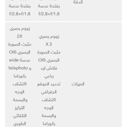
الدقة
بفتحة عدسة
بفتحة عدسة
f/2.8×f/1.8
f/2.8×f/1.8
زووم بصري
زووم بصري
2X
2 X
مثبت الصورة
مثبت الصورة
البصري OIS
البصري OIS
عدسة wide
فلاش ليد
و telephoto
رباعي
بانوراما
الميزات
تحديد الموقع
اكتشاف
الجغرافي
الوجه
اكتشاف
والبسمة
الوجه
التركيز
والبسمة
التلقائي
بانوراما
الطوري