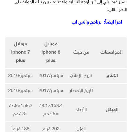
نشير فيما يلي إلى أبرز أوجه التشابه والاختلاف بين تلك الهواتف لى
النحو التالي:
اقرأ أيضاً:
برنامج واتس اب
موبايل
موبايل
المواصفات
من حيث
iphone 8
iphone 7
plus
plus
الإنتاج
تاريخ الإعلان
سبتمبر/2017
سبتمبر/2016
تاريخ الإصدار
سبتمبر/2017
سبتمبر/2016
158.2×77.9
158.4×78.1
الهيكل
الأبعاد
×7.5مم
×7.3مم
الوزن
202 غرام
188 غراماً