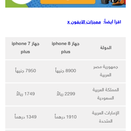
اقرأ أيضاً:
مميزات الآيفون x
جهاز iphone 8
جهاز iphone 7
الدولة
plus
plus
جمهورية مصر
8900 جنيهاً
7950 جنيهاً
العربية
المملكة العربية
2299 ريالاً
1749 ريالاً
السعودية
الإمارات العربية
1910 درهماً
1349 درهماً
المتحدة