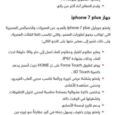
يقدم المعالج أداء أكثر من رائع.
جهاز iphone 7 plus
يتمتع موبايل iphone 7 plus بالعديد من المميزات والخصائص العصرية
التي تواكب جميع تطورات العصر، والتي تناسب كافة الفئات العمرية،
ولى ذلك نشير إلى بعض منها على النحو التالي:
يعتبر مقاوم للغبار ومقاوم للماء تصل إلي متر و30 دقيقة تحت
الماء، وذلك بشهادة IP67.
يوفر تطبيق Force Touch على زر HOME حيث أصبح يدعم
خاصية 3D Touch .
يتمتع بشاشة عرض كبيرة ورائعة تناسب محبي ألعاب الفيديو،
ومحبي مشاهدة الأفلام.
يحتضن ذاكرة عشوائية بمساحة مناسبة لمحبي تنزيل التطبيقات
وتشغيلها في الوقت ذاته.
يدعم قارئ لبصمة الأصابع.
يتمتع بوزن خفيف يسهل حمله في اليد مقارنةً مع غيره من