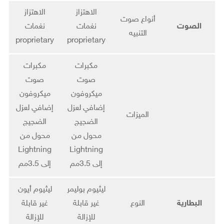
الاهتزاز
الاهتزاز
أنواع صوت
الصوت
نغمات
نغمات
التنبيه
proprietary
proprietary
مكبرات
مكبرات
صوت
صوت
ميكروفون
ميكروفون
إضافي لعزل
إضافي لعزل
الميزات
الضجيج
الضجيج
محول من
محول من
Lightning
Lightning
إلى 3.5مم
إلى 3.5مم
ليثيوم بوليمر
ليثيوم أيون
البطارية
النوع
غير قابلة
غير قابلة
للإزالة
للإزالة