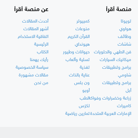
منصة أقرأ
عن منصة أقرأ
تويوتا
كمبيوتر
أحدث المقالات
هواوي
منوعات
أشهر المقالات
وظائف
القرآن الكريم
اتفاقية الاستخدام
شاشات
هيونداي
الرئيسية
فن الطهي والحلويات
حيوانات وطيور
الكتاب
ميكانيك السيارات
تسلية وألعاب
رأيك يهمنا
برامج وتطبيقات
تغذية
سياسة الخصوصية
شاومي
عناية بالذات
مقالات مشهورة
برامج وتطبيقات
ون بلس
من نحن
أبل
أوبو
زراعة وخضراوات وفواكه
الطب
كاميرات
لكزس
الإمارات العربية المتحدة
تمارين رياضية