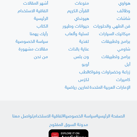
هواوي
منوعات
أشهر المقالات
وظائف
القرآن الكريم
اتفاقية الاستخدام
شاشات
هيونداي
الرئيسية
فن الطهي والحلويات
حيوانات وطيور
الكتاب
ميكانيك السيارات
تسلية وألعاب
رأيك يهمنا
برامج وتطبيقات
تغذية
سياسة الخصوصية
شاومي
عناية بالذات
مقالات مشهورة
برامج وتطبيقات
ون بلس
من نحن
أبل
أوبو
زراعة وخضراوات وفواكه
الطب
كاميرات
لكزس
الإمارات العربية المتحدة
تمارين رياضية
الصفحة الرئيسية
سياسة الخصوصية
اتفاقية الاستخدام
تواصل معنا
مدونة السوق المفتوح