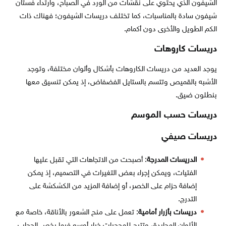
الشيفون الذي يحتوي على نقشات من الورد في الصباح، وارتداء فستان
شيفون سادة بالمناسبات، كما تختلف دريسات الشيفون؛ فهناك ذات
الكم الطويل والأخرى دون أكمام.
دريسات كاروهات
يوجد العديد من دريسات الكاروهات بأشكال وألوان مختلفة، وتوجد
الأشبه بالقميص وتتسم بالستايل الفضفاض، إذ يمكن تنسيق معها
بنطلون ضيق.
دريسات حسب الموسم
دريسات صيفي
الدريسات المدرجة
: أصبحت من الاتجاهات التي تقبل عليها
الفتيات، ويمكن إجراء بعض التغيرات في التصميم، إذ يمكن
إضافة حزام على الخصر، أو إضافة المزيد من الكشكشة على
التدرج.
دريسات بأزرار أمامية
: تعمل على منح الشعور بالأناقة، خاصة مع
الألوان المحايدة، وتتيح للمحجبات خيار أوسع فيما يخص الحجاب.