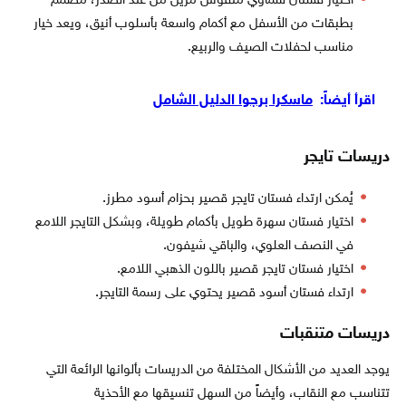
اختيار فستان سماوي منفوش مزين من عند الصدر، مصمم
بطبقات من الأسفل مع أكمام واسعة بأسلوب أنيق، ويعد خيار
مناسب لحفلات الصيف والربيع.
اقرأ أيضاً:
ماسكرا برجوا الدليل الشامل
دريسات تايجر
يُمكن ارتداء فستان تايجر قصير بحزام أسود مطرز.
اختيار فستان سهرة طويل بأكمام طويلة، وبشكل التايجر اللامع
في النصف العلوي، والباقي شيفون.
اختيار فستان تايجر قصير باللون الذهبي اللامع.
ارتداء فستان أسود قصير يحتوي على رسمة التايجر.
دريسات متنقبات
يوجد العديد من الأشكال المختلفة من الدريسات بألوانها الرائعة التي
تتناسب مع النقاب، وأيضاً من السهل تنسيقها مع الأحذية