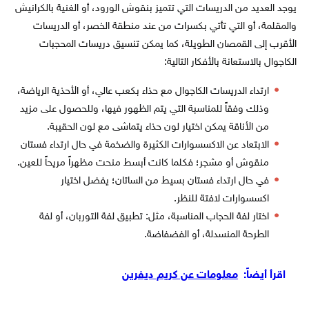
يوجد العديد من الدريسات التي تتميز بنقوش الورود، أو الغنية بالكرانيش
والمقلمة، أو التي تأتي بكسرات من عند منطقة الخصر، أو الدريسات
الأقرب إلى القمصان الطويلة، كما يمكن تنسيق دريسات المحجبات
الكاجوال بالاستعانة بالأفكار التالية:
ارتداء الدريسات الكاجوال مع حذاء بكعب عالي، أو الأحذية الرياضة،
وذلك وفقاً للمناسبة التي يتم الظهور فيها، وللحصول على مزيد
من الأناقة يمكن اختيار لون حذاء يتماشى مع لون الحقيبة.
الابتعاد عن الاكسسوارات الكثيرة والضخمة في حال ارتداء فستان
منقوش أو مشجر؛ فكلما كانت أبسط منحت مظهراً مريحاً للعين.
في حال ارتداء فستان بسيط من الساتان؛ يفضل اختيار
اكسسوارات لافتة للنظر.
اختار لفة الحجاب المناسبة، مثل: تطبيق لفة التوربان، أو لفة
الطرحة المنسدلة، أو الفضفاضة.
اقرأ أيضاً:
معلومات عن كريم ديفرين