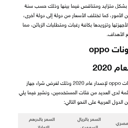
عار بشكل متزايد ومتناقص فيما بينها وذلك حسب سنة
من الأمور، كما تختلف الأسعار من دولة إلى دولة أخرى،
جهزتها وتزويدها بكافة رغبات ومتطلبات الزبائن، مما
 الأهداف.
 oppo
يطلع بعض الأشخاص على أسعار تليفونات oppo لإصدار عام 2020 وذلك لغرض شراء جهاز
مة لدى العديد من فئات المستخدمين، ونشير فيما يلي
لدول العربية على النحو التالي:
السعر بالريال
السعر بالدرهم
المصري
السعودي
الإماراتي