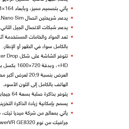
يأتي بتصميم مميز، وبأبعاد 164×75.4×7.9مم، مع وزن يبلغ 177غراماً.
يدعم شريحتين اتصال Nano Sim.
يدعم شبكات الاتصال الجيل الثاني 2G، والجيل الثالث 3G، والجيل الرابع 4G.
تعد المواد والخامات المستخدمة أثن
بالكامل سواء في الظهر أو الإطار.
العرض بنسبة 20:9
الهاتف بالكامل إلى اللون الأسود.
يتوفر بذاكرة صلبة بسعة 64 جيجابايت، مع ذاكرة عشوائية بسعة 4 جيجابايت.
يسمح بإمكانية زيادة الذاكرة الت
جرافيك من نوع PowerVR GE8320.