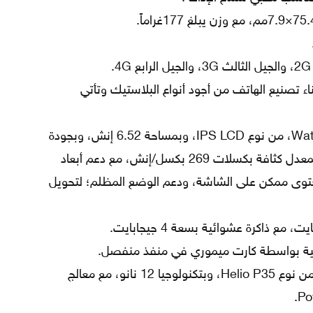
اء تصنيع الهاتف من أجود أنواع البلاستيك وتأتي
تتوفر الشاشة على شكل Water Drop، من نوع IPS LCD، وبمساحة 6.52 إنش، وبجودة
HD+، وبدقة 720×1600 بكسل بمعدل كثافة بكسلات 269 بكسل/إنش، مع دعم أبعاد
 لعرض أكبر محتوى ممكن على الشاشة، ودعم الوضع المظلم؛ لتحويل
خزينية بواسطة كارت ميموري في منفذ منفصل.
يأتي بمعالج من شركة ميديا تيك، من نوع Helio P35، وبتكنولوجيا 12 نانو، مع معالج