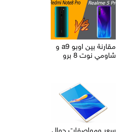
مقارنة بين اوبو a9 و
شاومي نوت 8 برو
سعر ومواصفات جوال