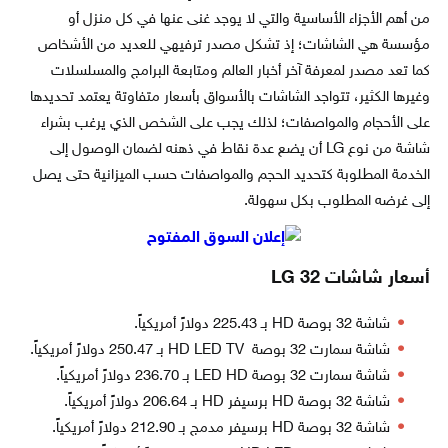
من أهم الأجزاء الأساسية والتي لا يوجد غنى عنها في كل منزل أو
مؤسسة هي الشاشات؛ إذ تشكل مصدر ترفيهي للعديد من الأشخاص
كما تعد مصدر لمعرفة آخر أخبار العالم ومتابعة البرامج والمسلسلات
وغيرها الكثير، تتواجد الشاشات بالأسواق بأسعار متفاوتة يعتمد تحديدها
على الأحجام والمواصفات؛ لذلك يجب على الشخص الذي يرغب بشراء
شاشة من نوع LG أن يضع عدة نقاط في ذهنه لضمان الوصول إلى
الخدمة المطلوبة كتحديد الحجم والمواصفات حسب الميزانية حتى يصل
إلى غرضه المطلوب بكل سهولة.
أسعار شاشات LG 32
شاشة 32 بوصة HD بـ 225.43 دولارً أمريكياً.
شاشة سمارت 32 بوصة HD LED TV بـ 250.47 دولارً أمريكياً.
شاشة سمارت 32 بوصة LED HD بـ 236.70 دولارً أمريكياً.
شاشة 32 بوصة HD برسيفر HD بـ 206.64 دولارً أمريكياً.
شاشة 32 بوصة HD برسيفر مدمج بـ 212.90 دولارً أمريكياً.